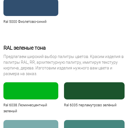
Ral 5000 Фиолетово-синий
RAL зеленые тона
Предлагаем широкий выбор палитры цветов. Красим изделия в
палитры RAL, RR, архитектурную палитру, имитируя текстуру
кирпича, дерева. Изготовим изделия нужного вам цвета и
размера на заказ.
Ral 6038 Люминесцентный
Ral 6035 перламутрово зелёный
зеленый