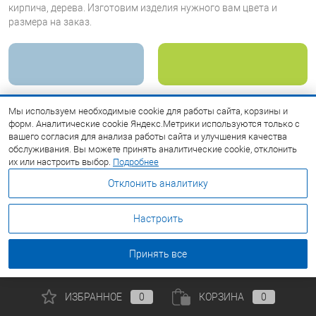
кирпича, дерева. Изготовим изделия нужного вам цвета и
размера на заказ.
NCS S 2020 R90B Очень светлый
NCS S 0570 G40Y Июньский бутон
Мы используем необходимые cookie для работы сайта, корзины и
синий
форм. Аналитические cookie Яндекс.Метрики используются только с
вашего согласия для анализа работы сайта и улучшения качества
обслуживания. Вы можете принять аналитические cookie, отклонить
их или настроить выбор.
Подробнее
Отклонить аналитику
Настроить
КАТАЛОГ МЕТАЛЛОПРОКАТА
Принять все
ПОМОЩЬ И СЕРВИСЫ
ИЗБРАННОЕ
0
КОРЗИНА
0
Политика обработки персональных данных