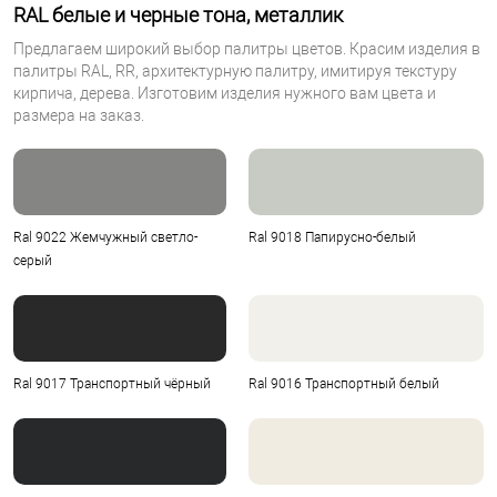
RAL белые и черные тона, металлик
Предлагаем широкий выбор палитры цветов. Красим изделия в
палитры RAL, RR, архитектурную палитру, имитируя текстуру
кирпича, дерева. Изготовим изделия нужного вам цвета и
размера на заказ.
Ral 9022 Жемчужный светло-
Ral 9018 Папирусно-белый
серый
Ral 9017 Транспортный чёрный
Ral 9016 Транспортный белый