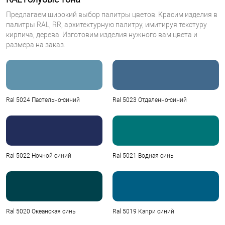
Предлагаем широкий выбор палитры цветов. Красим изделия в
палитры RAL, RR, архитектурную палитру, имитируя текстуру
кирпича, дерева. Изготовим изделия нужного вам цвета и
размера на заказ.
Ral 5024 Пастельно-синий
Ral 5023 Отдаленно-синий
Ral 5022 Ночной синий
Ral 5021 Водная синь
Ral 5020 Океанская синь
Ral 5019 Капри синий