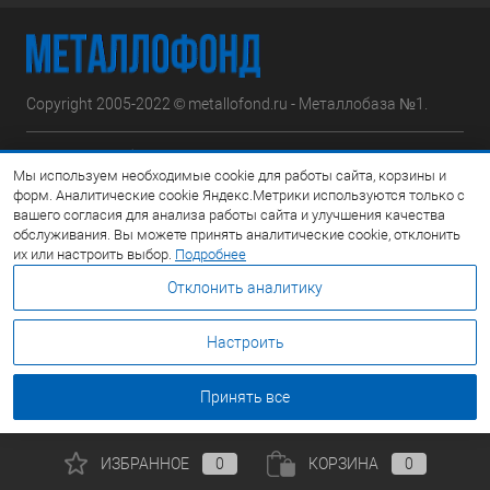
Copyright 2005-2022 © metallofond.ru - Металлобаза №1.
Московская область, Ступинский р-н, д.Сотниково,
Мы используем необходимые cookie для работы сайта, корзины и
ул.Железнодорожная, вл.30
форм. Аналитические cookie Яндекс.Метрики используются только с
вашего согласия для анализа работы сайта и улучшения качества
Посмотреть на карте
обслуживания. Вы можете принять аналитические cookie, отклонить
их или настроить выбор.
Подробнее
8 (495) 308-42-78
Отклонить аналитику
Email:
info@metallofond.ru
Настроить
График работы Пн-Пт: с 9:00 до 21:00 Сб: с 9:00 до 18:00 Вс:
Выходной
Принять все
ИЗБРАННОЕ
0
КОРЗИНА
0