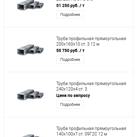
51 250 руб.
/ т
Подробнее
Труба профильная прямоугольная
200х160х10 ст. 3 12 м
55 750 руб.
/ т
Подробнее
Труба профильная прямоугольная
240х120х4 ст. 3
Цена по запросу
Подробнее
Труба профильная прямоугольная
140х100х7 ст. 09Г2С 12 м