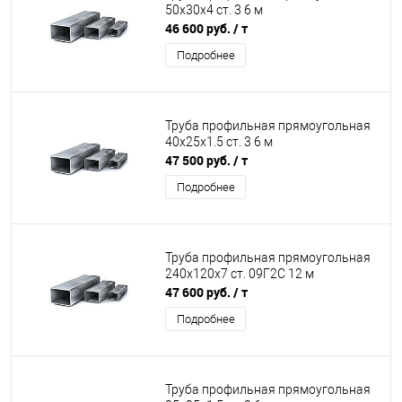
50х30х4 ст. 3 6 м
46 600 руб.
/ т
Подробнее
Труба профильная прямоугольная
40х25х1.5 ст. 3 6 м
47 500 руб.
/ т
Подробнее
Труба профильная прямоугольная
240х120х7 ст. 09Г2С 12 м
47 600 руб.
/ т
Подробнее
Труба профильная прямоугольная