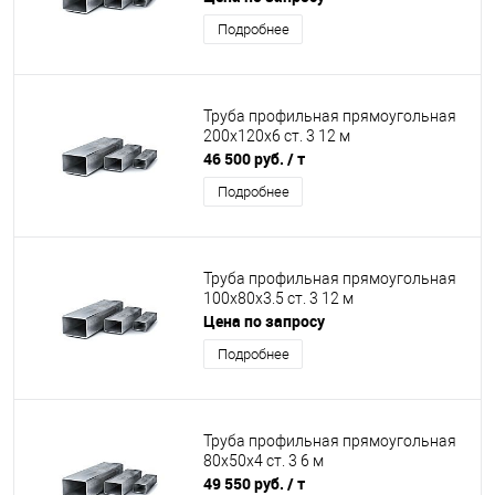
Подробнее
Труба профильная прямоугольная
200х120х6 ст. 3 12 м
46 500 руб.
/ т
Подробнее
Труба профильная прямоугольная
100х80х3.5 ст. 3 12 м
Цена по запросу
Подробнее
Труба профильная прямоугольная
80х50х4 ст. 3 6 м
49 550 руб.
/ т