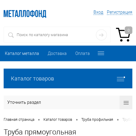
Вход
Регистрация
0
Каталог металла
Доставка
Оплата
Каталог товаров
Уточнить раздел
•
•
•
Главная страница
Каталог товаров
Труба профильная
Труба 
Труба прямоугольная