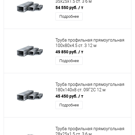
35х25х1.5 ст. 3 6 м
54 550 руб.
/ т
Подробнее
Труба профильная прямоугольная
100х80х4.5 ст. 3 12 м
49 850 руб.
/ т
Подробнее
Труба профильная прямоугольная
180х140х8 ст. 09Г2С 12 м
45 450 руб.
/ т
Подробнее
Труба профильная прямоугольная
28х25х1.5 ст. 3 6 м