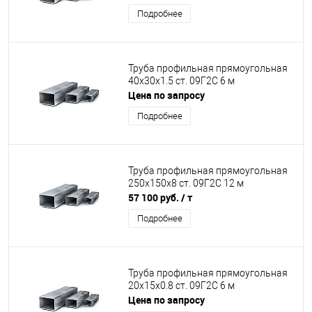
Подробнее
Труба профильная прямоугольная
40х30х1.5 ст. 09Г2С 6 м
Цена по запросу
Подробнее
Труба профильная прямоугольная
250х150х8 ст. 09Г2С 12 м
57 100 руб.
/ т
Подробнее
Труба профильная прямоугольная
20х15х0.8 ст. 09Г2С 6 м
Цена по запросу