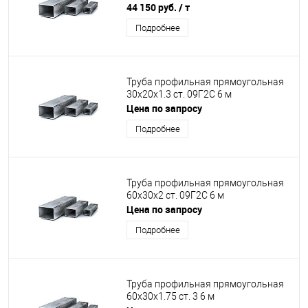
44 150 руб.
/ т
Подробнее
Труба профильная прямоугольная
30х20х1.3 ст. 09Г2С 6 м
Цена по запросу
Подробнее
Труба профильная прямоугольная
60х30х2 ст. 09Г2С 6 м
Цена по запросу
Подробнее
Труба профильная прямоугольная
60х30х1.75 ст. 3 6 м