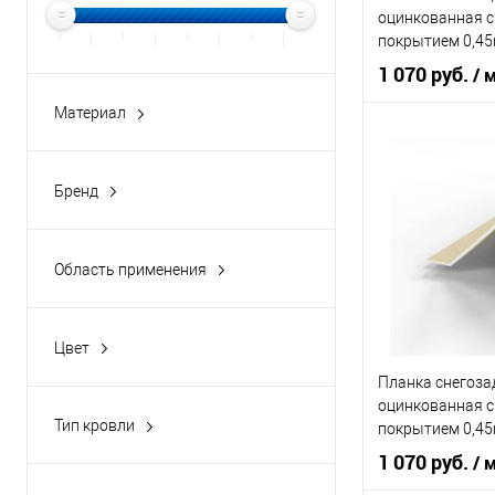
оцинкованная 
В избранное
покрытием 0,45
1 070 руб.
/ 
Материал
оцинкованная сталь
Область приме
оцинкованная сталь с
Тип кровли
Бренд
полимерным покрытием
buildstor
Цвет человечес
оцинкованная сталь с
порошковым покрытием
Область применения
кровля
В 
Цвет
Купить в 1 кл
1014
Планка снегоз
В избранное
оцинкованная 
1015
Тип кровли
покрытием 0,45
3005
металлочерепица
1 070 руб.
/ 
5005
мягкая кровля