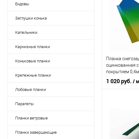
Ендовы
Заглушки конька
Капельники
Карнизные планки
Планка снегоз
Коньковые планки
оцинкованная 
покрытием 0,4м
Крепежные планки
1 020 руб.
/ 
Лобовые планки
Область приме
Парапеты
Тип кровли
Планки ветровые
В 
Планки завершающие