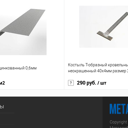
Костыль Т-образный кровельн
цинкованный 0,6мм
неокрашенный 40х4мм размер
290 руб.
 м2
/ шт
сы
Copyright