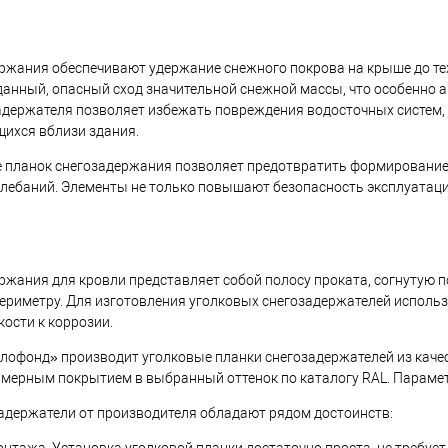
кий
серый
ржания обеспечивают удержание снежного покрова на крыше до тех 
корзину
анный, опасный сход значительной снежной массы, что особенно а
адержателя позволяет избежать повреждения водосточных систем, 
ик
Сравнение
щихся вблизи здания.
Под заказ
 планок снегозадержания позволяет предотвратить формирование 
лебаний. Элементы не только повышают безопасность эксплуатаци
ржания для кровли представляет собой полосу проката, согнутую 
периметру. Для изготовления уголковых снегозадержателей испол
кости к коррозии.
офонд» производит уголковые планки снегозадержателей из качес
мерным покрытием в выбранный оттенок по каталогу RAL. Парамет
адержатели от производителя обладают рядом достоинств: