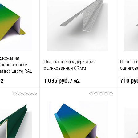
адержания
Планка снегозадержания
Планка 
с порошковым
оцинкованная 0,7мм
оцинков
м все цвета RAL
1 035 руб.
710 ру
м2
/ м2
нения
кровля
Область применения
кровля
Область
профнастил
Тип кровли
сэндвич-панель
Тип кров
корзину
В корзину