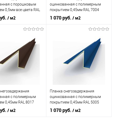
анная с порошковым
оцинкованная c полимерным
м 0,5мм все цвета RAL
покрытием 0,45мм RAL 7004
руб.
1 070 руб.
/ м2
/ м2
 применения
кровля
Область применения
кровля
ли
мягкая кровля
Тип кровли
шифер
Цвет человеческий
серый
В корзину
В корзину
ь в 1 клик
Сравнение
ранное
Под заказ
Купить в 1 клик
Сравнение
снегозадержания
Планка снегозадержания
В избранное
Под заказ
анная c полимерным
оцинкованная c полимерным
ем 0,45мм RAL 8017
покрытием 0,45мм RAL 5005
руб.
1 070 руб.
/ м2
/ м2