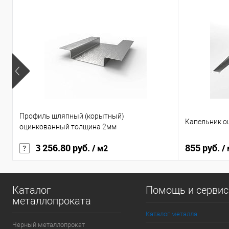
Профиль шляпный (корытный)
Капельник о
оцинкованный толщина 2мм
3 256.80 руб.
855 руб.
/ м2
/
Каталог
Помощь и серви
металлопроката
Каталог металла
Черный металлопрокат