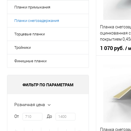
Планки примыкания
Купить в 1 кл
В избранное
Планки снегозадержания
Планка снегоз
оцинкованная 
Торцевые планки
покрытием 0,45
1 070 руб.
/ 
Тройники
Финишные планки
Область приме
Тип
кровли
ФИЛЬТР ПО ПАРАМЕТРАМ
Цвет человечес
Розничная цена
В 
От
До
Купить в 1 кл
Планка снегоз