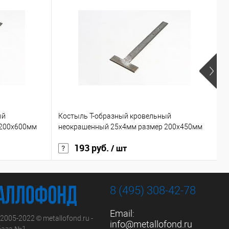
ый
Костыль Т-образный кровельный
Г
 200х600мм
неокрашенный 25х4мм размер 200х450мм
с
193 руб.
7
/ шт
8 (495) 308-42-78
Email:
 2005-2022 © metallofond.ru -
info@metallofond.ru