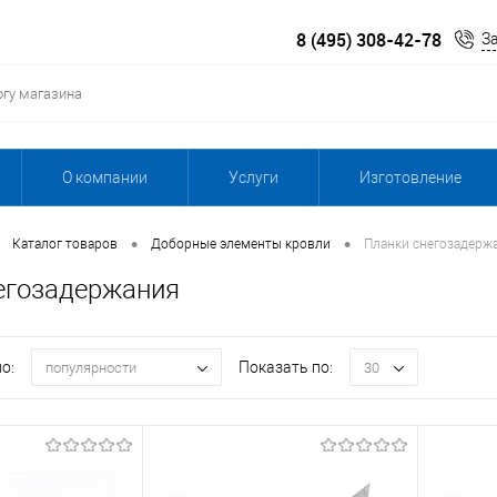
8 (495) 308-42-78
З
О компании
Услуги
Изготовление
•
•
Каталог товаров
Доборные элементы кровли
Планки снегозадерж
егозадержания
о:
Показать по:
популярности
30