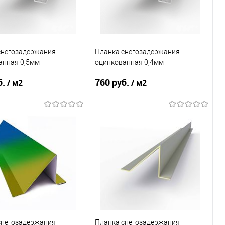
ь в 1 клик
Сравнение
Купить в 1 клик
Сравнение
ранное
Под заказ
В избранное
Под заказ
снегозадержания
Планка снегозадержания
анная 0,5мм
оцинкованная 0,4мм
б.
760 руб.
/ м2
/ м2
 применения
кровля
Область применения
кровля
ли
мягкая кровля
Тип кровли
металлочерепица
В корзину
В корзину
ь в 1 клик
Сравнение
Купить в 1 клик
Сравнение
ранное
Под заказ
В избранное
Под заказ
снегозадержания
Планка снегозадержания