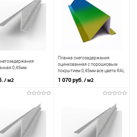
Планка снегозадержания
снегозадержания
оцинкованная с порошковым
анная 0,45мм
покрытием 0,45мм все цвета RAL
б.
1 070 руб.
/ м2
/ м2
 применения
кровля
Область применения
кровля
ли
профнастил
Тип кровли
металлочерепица
В корзину
В корзину