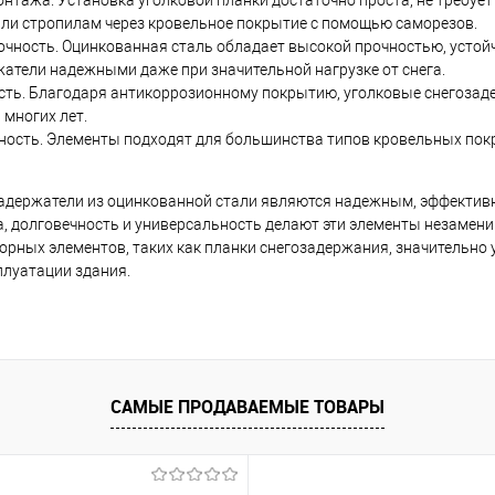
нтажа. Установка уголковой планки достаточно проста, не требует
или стропилам через кровельное покрытие с помощью саморезов.
чность. Оцинкованная сталь обладает высокой прочностью, устойч
атели надежными даже при значительной нагрузке от снега.
сть. Благодаря антикоррозионному покрытию, уголковые снегозад
многих лет.
ность. Элементы подходят для большинства типов кровельных пок
адержатели из оцинкованной стали являются надежным, эффектив
, долговечность и универсальность делают эти элементы незамен
орных элементов, таких как планки снегозадержания, значительно
плуатации здания.
САМЫЕ ПРОДАВАЕМЫЕ ТОВАРЫ