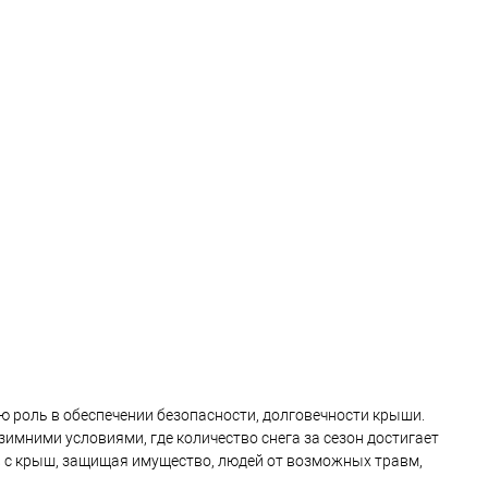
 применения
кровля
Область применения
кровля
ли
профнастил
Тип кровли
сэндвич-панель
овеческий
коричневый
Цвет человеческий
синий
В корзину
В корзину
ь в 1 клик
Сравнение
Купить в 1 клик
Сравнение
ранное
Под заказ
В избранное
Под заказ
 роль в обеспечении безопасности, долговечности крыши.
имними условиями, где количество снега за сезон достигает
 с крыш, защищая имущество, людей от возможных травм,