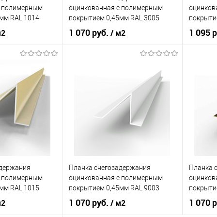
c полимерным
оцинкованная c полимерным
оцинков
Под заказ
мм RAL 1014
покрытием 0,45мм RAL 3005
покрытие
1 070 руб.
1 095 
м2
/ м2
нения
кровля
Область применения
кровля
Область
профнастил
Тип кровли
мягкая кровля
Тип кров
кий
желтый
Цвет человеческий
красный
корзину
В корзину
Купит
В изб
ик
Сравнение
Купить в 1 клик
Сравнение
адержания
Планка снегозадержания
Планка 
Под заказ
В избранное
Под заказ
c полимерным
оцинкованная c полимерным
оцинков
мм RAL 1015
покрытием 0,45мм RAL 9003
покрыти
1 070 руб.
1 070 
м2
/ м2