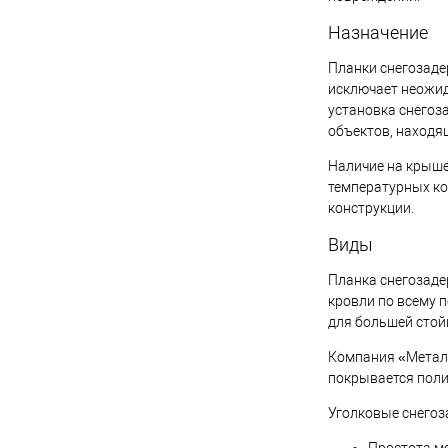
Цвет человечес
Назначение
Планки снегозаде
В 
исключает неожид
установка снегоз
Купить в 1 кл
объектов, находя
В избранное
Наличие на крыше
температурных ко
конструкции.
Виды
Планка снегозаде
кровли по всему 
для большей стой
Компания «Металл
покрывается поли
Уголковые снегоз