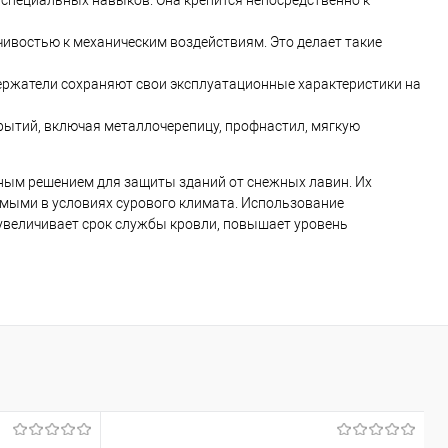
 специальных навыков. Она крепится непосредственно к
ивостью к механическим воздействиям. Это делает такие
ержатели сохраняют свои эксплуатационные характеристики на
рытий, включая металлочерепицу, профнастил, мягкую
ным решением для защиты зданий от снежных лавин. Их
имыми в условиях сурового климата. Использование
 увеличивает срок службы кровли, повышает уровень