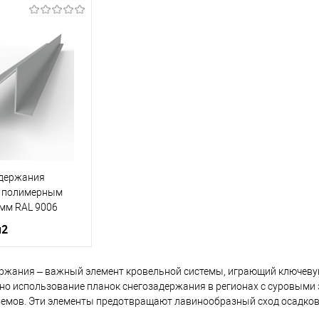
нения
кровля
Область применения
кровля
Область
металлочерепица
Тип кровли
металлочерепица
Тип кров
кий
желтый
Цвет человеческий
белый
Цвет чел
корзину
В корзину
ик
Сравнение
Купить в 1 клик
Сравнение
Купит
адержания
Под заказ
В избранное
Под заказ
В изб
c полимерным
мм RAL 9006
м2
ржания – важный элемент кровельной системы, играющий ключевую
нения
кровля
но использование планок снегозадержания в регионах с суровыми з
мягкая кровля
емов. Эти элементы предотвращают лавинообразный сход осадков