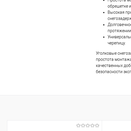
Простота мо
обрешетке 
Высокая про
снегозадерж
Долговечно
протяжении 
Универсаль
черепицу.
Уголковые снегоз
простота монтажа
качественных доб
безопасности экс