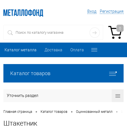
Вход
Регистрация
0
Каталог металла
Доставка
Оплата
Каталог товаров
Уточнить раздел
•
•
•
Главная страница
Каталог товаров
Оцинкованный металл
Шта
Штакетник