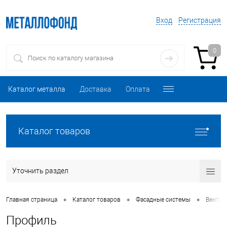
Вход
Регистрация
0
Каталог металла
Доставка
Оплата
Каталог товаров
Уточнить раздел
•
•
•
Главная страница
Каталог товаров
Фасадные системы
Вентил
Профиль