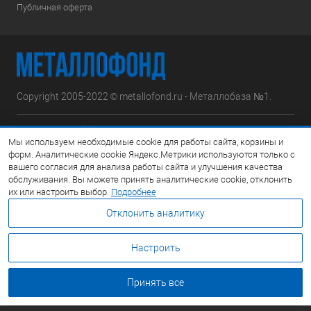
Публичная оферта
Copyright 2005-2022 © metallofond.ru - Металлобаза №1.
Московская область, Ступинский р-н, д.Сотниково,
Мы используем необходимые cookie для работы сайта, корзины и
ул.Железнодорожная, вл.30
форм. Аналитические cookie Яндекс.Метрики используются только с
вашего согласия для анализа работы сайта и улучшения качества
Посмотреть на карте
обслуживания. Вы можете принять аналитические cookie, отклонить
их или настроить выбор.
Подробнее
8 (495) 308-42-78
Отклонить аналитику
Email:
info@metallofond.ru
Настроить
График работы Пн-Пт: с 9:00 до 21:00 Сб: с 9:00 до 18:00 Вс:
Выходной
Принять все