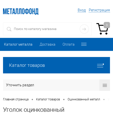
Вход
Регистрация
0
Каталог металла
Доставка
Оплата
Каталог товаров
Уточнить раздел
•
•
•
Главная страница
Каталог товаров
Оцинкованный металл
Уго
Уголок оцинкованный