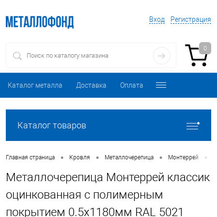
Вход
Регистрация
0
Каталог металла
Доставка
Оплата
Каталог товаров
•
•
•
•
Главная страница
Кровля
Металлочерепица
Монтеррей
М
Металлочерепица Монтеррей классик
оцинкованная с полимерным
покрытием 0.5x1180мм RAL 5021