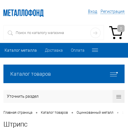
Вход
Регистрация
0
Каталог металла
Доставка
Оплата
Каталог товаров
Уточнить раздел
•
•
•
Главная страница
Каталог товаров
Оцинкованный металл
Шт
Штрипс