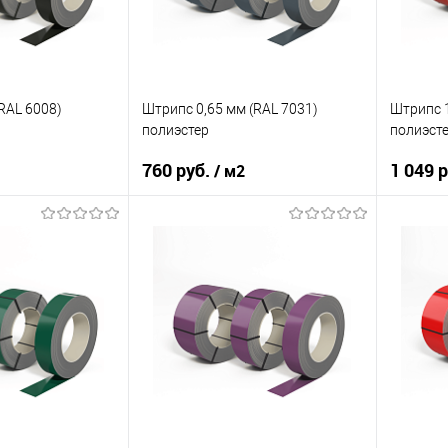
корзину
В корзину
ик
Сравнение
Купить в 1 клик
Сравнение
Купит
Под заказ
В избранное
Под заказ
В изб
RAL 6008)
Штрипс 0,65 мм (RAL 7031)
Штрипс 1
полиэстер
полиэст
760 руб.
1 049 
/ м2
10КП
Марка стали
08Ю
Марка с
ия
полиэстер
Основа покрытия
полиэстер
Основа 
RAL 6008
Цвет
RAL 7031
Цвет
корзину
В корзину
ик
Сравнение
Купить в 1 клик
Сравнение
Купит