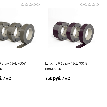
тали
08ПС
Марка стали
08ПС
покрытия
полиэстер
Основа покрытия
полиэстер
RAL 6029
Цвет
RAL 1012
В корзину
В корзину
ь в 1 клик
Сравнение
Купить в 1 клик
Сравнение
ранное
Под заказ
В избранное
Под заказ
,5 мм (RAL 7006)
Штрипс 0,65 мм (RAL 4007)
ер
полиэстер
б.
760 руб.
/ м2
/ м2
тали
08КП
Марка стали
08Ю
покрытия
полиэстер
Основа покрытия
полиэстер