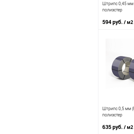
В избранное
Штрипс 0,45 мм 
полиэстер
594 руб.
/ м2
Марка стали
Основа покрыт
Цвет
В 
Купить в 1 кл
В избранное
Штрипс 0,5 мм (
полиэстер
635 руб.
/ м2