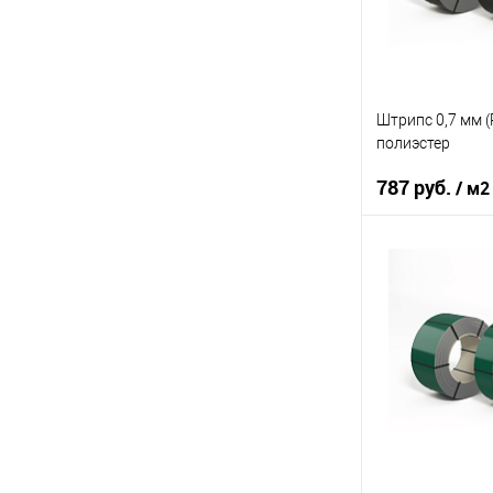
В 
Купить в 1 кл
В избранное
Штрипс 0,7 мм (
полиэстер
787 руб.
/ м2
Марка стали
Основа покрыт
Цвет
В 
Купить в 1 кл