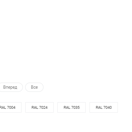
RAL 7006
Цвет
RAL 4007
В корзину
В корзину
ь в 1 клик
Сравнение
Купить в 1 клик
Сравнение
ранное
Под заказ
В избранное
Под заказ
Вперед
Все
RAL 7004
RAL 7024
RAL 7035
RAL 7040