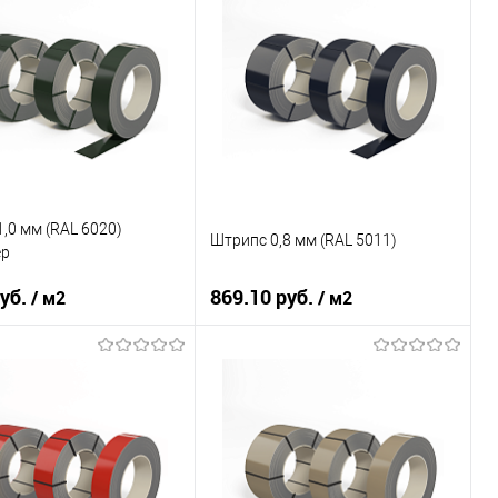
покрытия
полиэстер
Основа покрытия
полиэстер
RAL 7030
Цвет
RAL 8014
В корзину
В корзину
ь в 1 клик
Сравнение
Купить в 1 клик
Сравнение
ранное
Под заказ
В избранное
Под заказ
,0 мм (RAL 6020)
Штрипс 0,8 мм (RAL 5011)
ер
руб.
869.10 руб.
/ м2
/ м2
тали
08ПС
Марка стали
08ПС
покрытия
полиэстер
Основа покрытия
полиэстер
RAL 6020
Цвет
RAL 5011