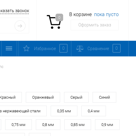
аказать звонок
В корзине
пока пусто
0
Оформить заказ
0
0
Избранное
Сравнение
пс
Красный
Оранжевый
Серый
Синий
з нержавеющей стали
0,35 мм
0,4 мм
0,75 мм
0,8 мм
0,85 мм
0,9 мм