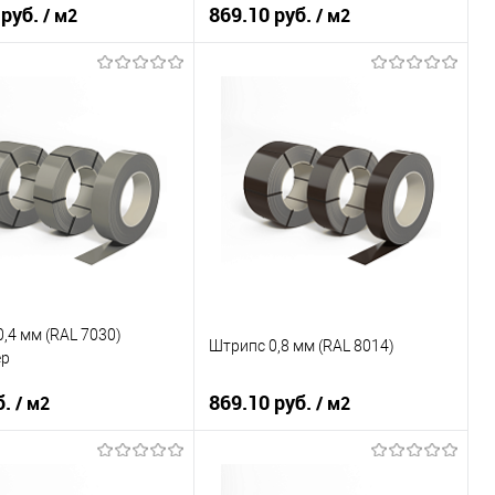
 руб.
869.10 руб.
/ м2
/ м2
тали
08ПС
Марка стали
08ПС
покрытия
полиэстер
Основа покрытия
полиэстер
RAL 1020
Цвет
RAL 8003
В корзину
В корзину
ь в 1 клик
Сравнение
Купить в 1 клик
Сравнение
ранное
Под заказ
В избранное
Под заказ
,4 мм (RAL 7030)
Штрипс 0,8 мм (RAL 8014)
ер
б.
869.10 руб.
/ м2
/ м2
тали
08ПС
Марка стали
08ПС