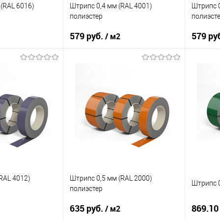
Под заказ
В избранное
Под заказ
В изб
(RAL 6016)
Штрипс 0,4 мм (RAL 4001)
Штрипс 0
полиэстер
полиэст
579 руб.
579 ру
/ м2
08Ю
Марка стали
08ПС
Марка с
ия
полиэстер
Основа покрытия
полиэстер
Основа 
RAL 6016
Цвет
RAL 4001
Цвет
корзину
В корзину
ик
Сравнение
Купить в 1 клик
Сравнение
Купит
Под заказ
В избранное
Под заказ
В изб
RAL 4012)
Штрипс 0,5 мм (RAL 2000)
Штрипс 0
полиэстер
635 руб.
869.10
/ м2