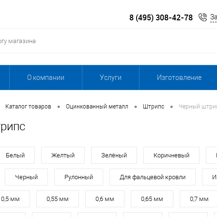
8 (495) 308-42-78
З
О компании
Услуги
Изготовление
•
•
•
Каталог товаров
Оцинкованный металл
Штрипс
Черный штри
рипс
Белый
Желтый
Зелёный
Коричневый
Черный
Рулонный
Для фальцевой кровли
И
0,5 мм
0,55 мм
0,6 мм
0,65 мм
0,7 мм