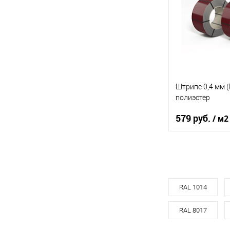
Цвет
В 
Купить в 1 кл
В избранное
Штрипс 0,4 мм (
полиэстер
579 руб.
/ м2
Марка стали
Основа покрыт
Цвет
RAL 1014
RAL 8017
В 