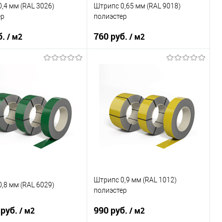
ранное
Под заказ
В избранное
Под заказ
,4 мм (RAL 3026)
Штрипс 0,65 мм (RAL 9018)
ер
полиэстер
б.
760 руб.
/ м2
/ м2
тали
08ПС
Марка стали
08Ю
покрытия
полиэстер
Основа покрытия
полиэстер
RAL 3026
Цвет
RAL 9018
В корзину
В корзину
ь в 1 клик
Сравнение
Купить в 1 клик
Сравнение
ранное
Под заказ
В избранное
Под заказ
Штрипс 0,9 мм (RAL 1012)
,8 мм (RAL 6029)
полиэстер
 руб.
990 руб.
/ м2
/ м2