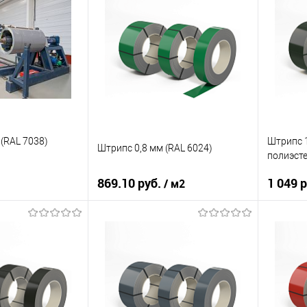
ия
полиэстер
Основа покрытия
полиэстер
Основа 
RAL 3007
Цвет
RAL 3009
Цвет
корзину
В корзину
ик
Сравнение
Купить в 1 клик
Сравнение
Купит
Под заказ
В избранное
Под заказ
В изб
(RAL 7038)
Штрипс 1
Штрипс 0,8 мм (RAL 6024)
полиэст
869.10 руб.
1 049 
/ м2
08Ю
Марка стали
08ПС
Марка с
ия
полиэстер
Основа покрытия
полиэстер
Основа 
RAL 7038
Цвет
RAL 6024
Цвет