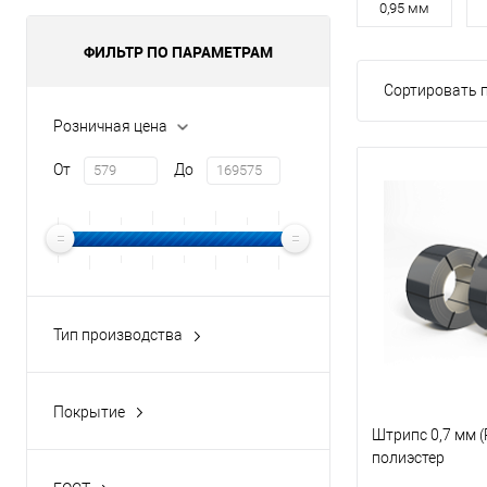
0,95 мм
ФИЛЬТР ПО ПАРАМЕТРАМ
Сортировать п
Розничная цена
От
До
Тип производства
Непрерывное горячее
цинкование
Покрытие
оцинкованный
Штрипс 0,7 мм (
полиэстер
полиэстер