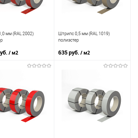
В корзину
В корзину
ь в 1 клик
Сравнение
Купить в 1 клик
Сравнение
ранное
Под заказ
В избранное
Под заказ
,0 мм (RAL 2002)
Штрипс 0,5 мм (RAL 1019)
ер
полиэстер
руб.
635 руб.
/ м2
/ м2
тали
08ПС
Марка стали
08КП
покрытия
полиэстер
Основа покрытия
полиэстер
RAL 2002
Цвет
RAL 1019
В корзину
В корзину
ь в 1 клик
Сравнение
Купить в 1 клик
Сравнение