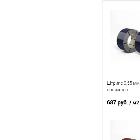
Марка стали
Основа покрыт
Цвет
В 
Купить в 1 кл
В избранное
Штрипс 0,55 мм 
полиэстер
687 руб.
/ м2
Марка стали
Основа покрыт