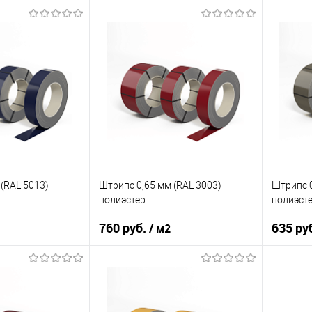
08КП
Марка стали
08КП
Марка с
ия
полиэстер
Основа покрытия
полиэстер
Основа 
RAL 4012
Цвет
RAL 2000
Цвет
корзину
В корзину
ик
Сравнение
Купить в 1 клик
Сравнение
Купит
Под заказ
В избранное
Под заказ
В изб
(RAL 5013)
Штрипс 0,65 мм (RAL 3003)
Штрипс 0
полиэстер
полиэст
760 руб.
635 ру
/ м2
10КП
Марка стали
08Ю
Марка с
ия
полиэстер
Основа покрытия
полиэстер
Основа 