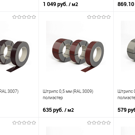
1 049 руб.
869.10
/ м2
10КП
Марка стали
08ПС
Марка с
ия
полиэстер
Основа покрытия
полиэстер
Основа 
RAL 7015
Цвет
RAL 3007
Цвет
корзину
В корзину
ик
Сравнение
Купить в 1 клик
Сравнение
Купит
Под заказ
В избранное
Под заказ
В изб
RAL 3007)
Штрипс 0,5 мм (RAL 3009)
Штрипс 0
полиэстер
полиэст
635 руб.
579 ру
/ м2
10КП
Марка стали
08КП
Марка с