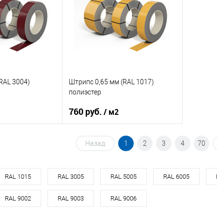
RAL 5013
Цвет
RAL 3003
Цвет
корзину
В корзину
ик
Сравнение
Купить в 1 клик
Сравнение
Купит
Под заказ
В избранное
Под заказ
В изб
RAL 3004)
Штрипс 0,65 мм (RAL 1017)
полиэстер
760 руб.
/ м2
08ПС
Марка стали
08Ю
Назад
1
2
3
4
70
ия
полиэстер
Основа покрытия
полиэстер
RAL 3004
Цвет
RAL 1017
RAL 1015
RAL 3005
RAL 5005
RAL 6005
RAL 9002
RAL 9003
RAL 9006
корзину
В корзину