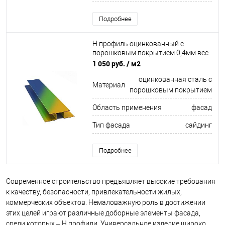
Подробнее
Н профиль оцинкованный с
порошковым покрытием 0,4мм все
цвета RAL
1 050 руб.
/ м2
оцинкованная сталь с
Материал
порошковым покрытием
Область применения
фасад
Тип фасада
сайдинг
Подробнее
Современное строительство предъявляет высокие требования
к качеству, безопасности, привлекательности жилых,
коммерческих объектов. Немаловажную роль в достижении
этих целей играют различные доборные элементы фасада,
среди которых – H профили. Универсальное изделие широко