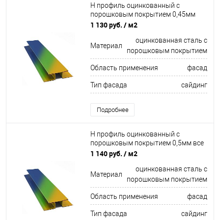
Н профиль оцинкованный с
порошковым покрытием 0,45мм
все цвета RAL
1 130 руб.
/ м2
оцинкованная сталь с
Материал
порошковым покрытием
Область применения
фасад
Тип фасада
сайдинг
Подробнее
Н профиль оцинкованный с
порошковым покрытием 0,5мм все
цвета RAL
1 140 руб.
/ м2
оцинкованная сталь с
Материал
порошковым покрытием
Область применения
фасад
Тип фасада
сайдинг