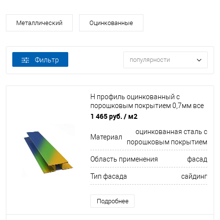
Металлический
Оцинкованные
Фильтр
популярности
Н профиль оцинкованный с
порошковым покрытием 0,7мм все
цвета RAL
1 465 руб.
/ м2
оцинкованная сталь с
Материал
порошковым покрытием
Область применения
фасад
Тип фасада
сайдинг
Подробнее