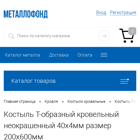
Вход
Регистрация
0
Каталог металла
Доставка
Оплата
Каталог товаров
•
•
•
Главная страница
Кровля
Костыли кровельные
Костыль Т-об
Костыль Т-образный кровельный
неокрашенный 40х4мм размер
200х600мм