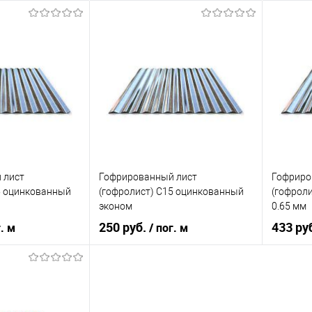
 лист
Гофрированный лист
Гофриро
5 оцинкованный
(гофролист) С15 оцинкованный
(гофрол
эконом
0.65 мм
250 руб.
433 ру
г. м
/ пог. м
корзину
В корзину