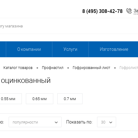
8 (495) 308-42-78
З
О компании
Услуги
Изготовление
•
•
•
Каталог товаров
Профнастил
Гофрированный лист
Гофролис
 оцинкованный
0.55 мм
0.65 мм
0.7 мм
о:
Показать по:
популярности
30