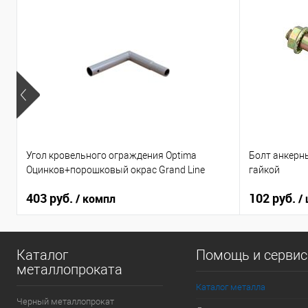
Угол кровельного ограждения Optima
Болт анкерн
Оцинков+порошковый окрас Grand Line
гайкой
403 руб.
102 руб.
/ компл
/
Каталог
Помощь и серви
металлопроката
Каталог металла
Черный металлопрокат