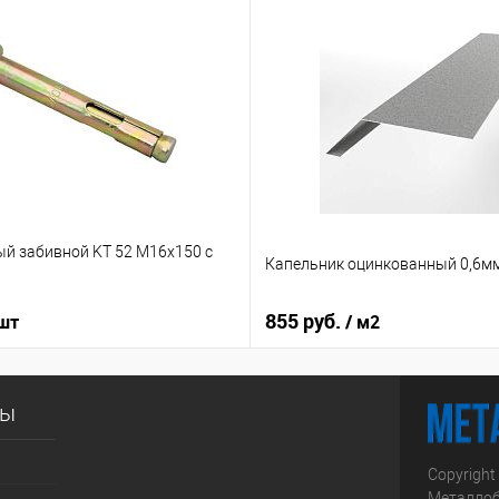
ый забивной KT 52 М16х150 с
Капельник оцинкованный 0,6м
855 руб.
 шт
/ м2
сы
Copyright
Металлоб