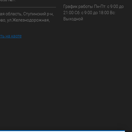
График работы Пн-Пт: с 9:00 до
21:00 Сб: с 9:00 до 18:00 Вс:
я область, Ступинский р-н,
Выходной
ово, ул.Железнодорожная,
ть на карте