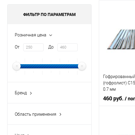
ФИЛЬТР ПО ПАРАМЕТРАМ
Розничная цена
От
До
Гофрированный
(гофролист) С1
0.7 мм
Бренд
460 руб.
/ по
Метинвест-Сервис
Область применения
индивидуальное и
В 
промышленное строительство