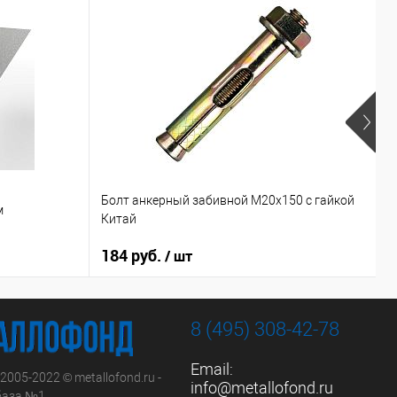
Болт анкерный забивной М20х150 с гайкой
К
м
Китай
м
184 руб.
/ шт
8 (495) 308-42-78
Email:
 2005-2022 © metallofond.ru -
info@metallofond.ru
аза №1.