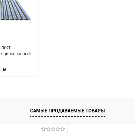
ик
Сравнение
Купить в 1 клик
Сравнение
Купит
Под заказ
В избранное
Под заказ
В изб
 лист
5 оцинкованный
г. м
корзину
САМЫЕ ПРОДАВАЕМЫЕ ТОВАРЫ
ик
Сравнение
Под заказ