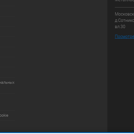
Московска
д.Сотник
вл.30
Посмотре
ональных
ookie