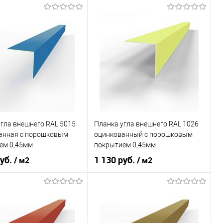
все оттенки RAL
Основа покрытия
порошок
Оттенок
Коричнево-бежевый
В корзину
В корзину
ь в 1 клик
Сравнение
ранное
Под заказ
Купить в 1 клик
Сравнение
В избранное
Под заказ
гла внешнего RAL 5015
Планка угла внешнего RAL 1026
анная c порошковым
оцинкованный c порошковым
ем 0,45мм
покрытием 0,45мм
руб.
1 130 руб.
/ м2
/ м2
покрытия
порошок
Основа покрытия
порошок
Небесно-синий
Люминесцентный
Оттенок
жёлтый