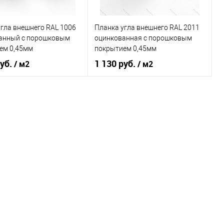
ранное
Под заказ
В избранное
Под заказ
гла внешнего RAL 1006
Планка угла внешнего RAL 2011
анный c порошковым
оцинкованная c порошковым
ем 0,45мм
покрытием 0,45мм
руб.
1 130 руб.
/ м2
/ м2
покрытия
порошок
Основа покрытия
порошок
Кукурузно-жёлтый
Насыщенный
Оттенок
оранжевый
В корзину
В корзину
ь в 1 клик
Сравнение
Купить в 1 клик
Сравнение
ранное
Под заказ
В избранное
Под заказ