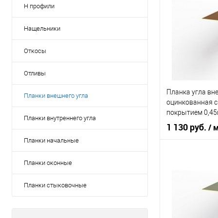
Н профили
Нащельники
Откосы
Отливы
Планка угла вн
Планки внешнего угла
оцинкованная 
покрытием 0,4
Планки внутреннего угла
1 130 руб.
/ 
Планки начальные
Основа покрыт
Планки оконные
Оттенок
Бе
Планки стыковочные
В 