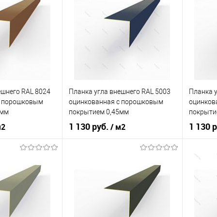
ешнего RAL 8024
Планка угла внешнего RAL 5003
Планка у
c порошковым
оцинкованная c порошковым
оцинков
5мм
покрытием 0,45мм
покрыти
1 130 руб.
1 130 
м2
/ м2
ия
порошок
Основа покрытия
порошок
Основа 
жево-коричневый
Оттенок
Сапфирово-синий
Оттенок
корзину
В корзину