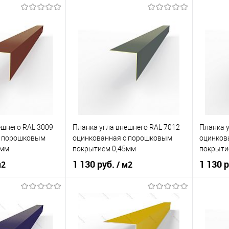
ия
порошок
Основа покрытия
порошок
Оттенок
мутровый медный
Люминесцентный ярко-
Оттенок
красный
корзину
Купит
В корзину
В изб
ик
Сравнение
Купить в 1 клик
Сравнение
Под заказ
В избранное
Под заказ
ешнего RAL 3009
Планка угла внешнего RAL 7012
Планка у
c порошковым
оцинкованная c порошковым
оцинков
5мм
покрытием 0,45мм
покрыти
1 130 руб.
1 130 
м2
/ м2
ия
порошок
Основа покрытия
порошок
Основа 
Оксид красный
Оттенок
Базальтово-серый
Оттенок