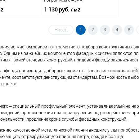
5мм
покрытием 0,45мм
1 130 руб.
м2
/ м2
ия
порошок
Основа покрытия
порошок
Назад
1
2
3
4
8
Транспортный
Оттенок
Ярко-красно-оранжевый
оранжевый
ания во многом зависит от грамотного подбора конструктивных эл
. Одним из важнейших компонентов фасадных систем являются план
ных граней стеновых конструкций, придавая фасаду законченность
В корзину
корзину
офонд» производит доборные элементы фасада из оцинкованной 
Купить в 1 клик
Сравнение
енте, соответствуют действующим стандартам. Возможность выбор
ик
Сравнение
о цвета.
В избранное
Под заказ
Под заказ
него – специальный профильный элемент, устанавливаемый на на
реждений, проникновения влаги, разрушения под воздействием при
ональности, продление срока службы фасадных конструкций.
ению качественной металлической планки внешние углы приобрета
ю защиту от разрушающего влияния ветра, дождя и солнца.