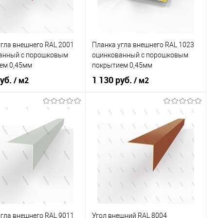
Купить в 1 клик
Сравнение
ь в 1 клик
Сравнение
В избранное
Под заказ
ранное
Под заказ
гла внешнего RAL 2001
Планка угла внешнего RAL 1023
анный c порошковым
оцинкованный c порошковым
ем 0,45мм
покрытием 0,45мм
руб.
1 130 руб.
/ м2
/ м2
покрытия
порошок
Основа покрытия
порошок
Красно-оранжевый
Оттенок
Транспортно-жёлтый
В корзину
В корзину
ь в 1 клик
Сравнение
Купить в 1 клик
Сравнение
ранное
Под заказ
В избранное
Под заказ
гла внешнего RAL 9011
Угол внешний RAL 8004