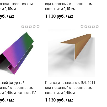
анная c порошковым
оцинкованный с порошковым
ем 0,45мм
покрытием 0,45 мм
руб.
1 130 руб.
/ м2
/ м2
покрытия
порошок
Основа покрытия
порошок
Графитно-чёрный
Оттенок
Графитовый серый
В корзину
В корзину
ь в 1 клик
Сравнение
Купить в 1 клик
Сравнение
ранное
Под заказ
В избранное
Под заказ
ешний фигурный
Планка угла внешнего RAL 1011
анный с порошковым
оцинкованный c порошковым
м 0,45мм все цвета RAL
покрытием 0,45мм
руб.
1 130 руб.
/ м2
/ м2