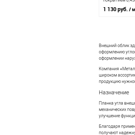
покрытием 0,4
1 130 руб.
/ 
Основа покрыт
Оттенок
Внешний облик зд
оформлению углов
оформлении наруж
В 
Компания «Металл
широком ассортим
Купить в 1 кл
продукцию нужног
В избранное
Назначение
Планка угла внеш
механических пов
улучшение функци
Благодаря примен
получают надежну