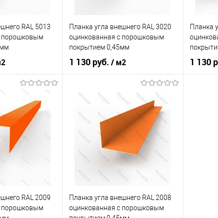
Под заказ
В избранное
Под заказ
В изб
ешнего RAL 5013
Планка угла внешнего RAL 3020
Планка у
c порошковым
оцинкованная c порошковым
оцинков
5мм
покрытием 0,45мм
покрыти
1 130 руб.
1 130 
м2
/ м2
ия
порошок
Основа покрытия
порошок
Основа 
обальтово-синий
Оттенок
Транспортный красный
Оттенок
корзину
В корзину
ик
Сравнение
Купить в 1 клик
Сравнение
Купит
Под заказ
В избранное
Под заказ
В изб
ешнего RAL 2009
Планка угла внешнего RAL 2008
c порошковым
оцинкованная c порошковым