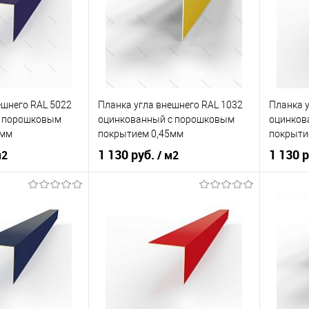
корзину
В корзину
ик
Сравнение
Купить в 1 клик
Сравнение
Купит
Под заказ
В избранное
Под заказ
В изб
ешнего RAL 5022
Планка угла внешнего RAL 1032
Планка у
c порошковым
оцинкованный c порошковым
оцинков
5мм
покрытием 0,45мм
покрыти
1 130 руб.
1 130 
м2
/ м2
ия
порошок
Основа покрытия
порошок
Основа 
Ночной синий
Оттенок
Жёлтый ракитник
Оттенок
корзину
В корзину
ик
Сравнение
Купить в 1 клик
Сравнение
Купит