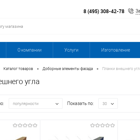
8 (495) 308-42-78
З
О компании
Услуги
Изготовление
•
•
Каталог товаров
Доборные элементы фасада
Планки внешнего угл
ешнего угла
о:
Показать по:
популярности
30