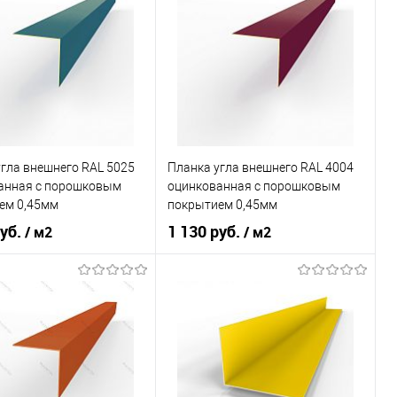
гла внешнего RAL 5025
Планка угла внешнего RAL 4004
анная c порошковым
оцинкованная c порошковым
ем 0,45мм
покрытием 0,45мм
руб.
1 130 руб.
/ м2
/ м2
покрытия
порошок
Основа покрытия
порошок
Перламутровый
Оттенок
Бордово-фиолетовый
горечавково-синий
В корзину
В корзину