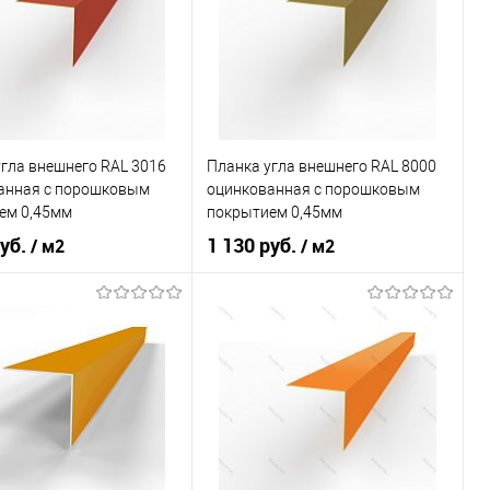
В корзину
В корзину
ь в 1 клик
Сравнение
Купить в 1 клик
Сравнение
ранное
Под заказ
В избранное
Под заказ
гла внешнего RAL 3016
Планка угла внешнего RAL 8000
анная c порошковым
оцинкованная c порошковым
ем 0,45мм
покрытием 0,45мм
руб.
1 130 руб.
/ м2
/ м2
покрытия
порошок
Основа покрытия
порошок
Кораллово-красный
Оттенок
Зелёно-коричневый
В корзину
В корзину
ь в 1 клик
Сравнение
Купить в 1 клик
Сравнение