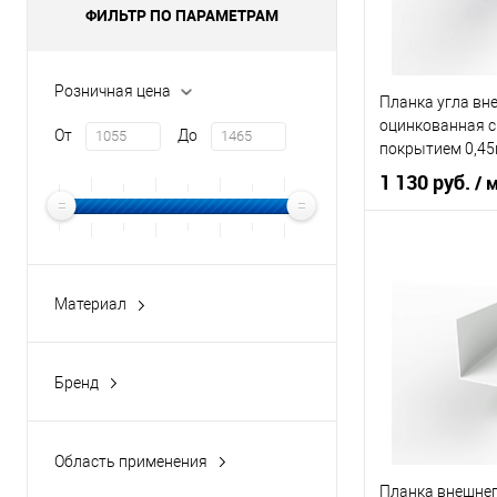
ФИЛЬТР ПО ПАРАМЕТРАМ
Купить в 1 кл
В избранное
Розничная цена
Планка угла вн
оцинкованная 
От
До
покрытием 0,4
1 130 руб.
/ 
Основа покрыт
Оттенок
Материал
оцинкованная сталь с
полимерным покрытием
В 
Бренд
оцинкованная сталь с
buildstor
порошковым покрытием
Купить в 1 кл
В избранное
Область применения
фасад
Планка внешнег