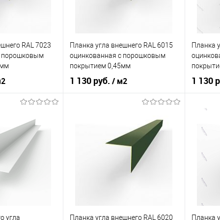
ик
Сравнение
Купить в 1 клик
Сравнение
Купит
Под заказ
В избранное
Под заказ
В изб
ешнего RAL 7023
Планка угла внешнего RAL 6015
Планка у
c порошковым
оцинкованная c порошковым
оцинков
5мм
покрытием 0,45мм
покрыти
1 130 руб.
1 130 
м2
/ м2
ия
порошок
Основа покрытия
порошок
Основа 
Серый бетон
Оттенок
Чёрно-оливковый
Оттенок
корзину
В корзину
ик
Сравнение
Купить в 1 клик
Сравнение
Купит
Под заказ
В избранное
Под заказ
В изб
о угла
Планка угла внешнего RAL 6020
Планка у