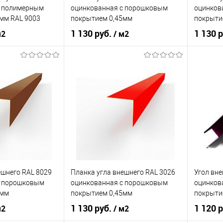
c полимерным
оцинкованная c порошковым
оцинков
мм RAL 9003
покрытием 0,45мм
покрыти
1 130 руб.
1 130 
м2
/ м2
ия
полиэстер
Основа покрытия
порошок
Основа 
игнальный белый
Оттенок
Хромовый зелёный
Оттенок
корзину
В корзину
ик
Сравнение
Купить в 1 клик
Сравнение
Купит
Под заказ
В избранное
Под заказ
В изб
ешнего RAL 8029
Планка угла внешнего RAL 3026
Угол вн
c порошковым
оцинкованная c порошковым
оцинков
5мм
покрытием 0,45мм
покрытие
1 130 руб.
1 120 
м2
/ м2