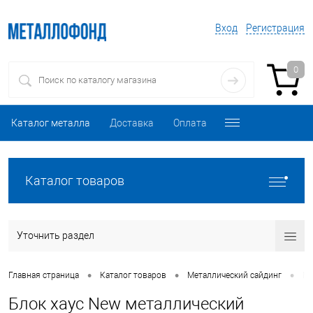
Вход
Регистрация
0
Каталог металла
Доставка
Оплата
Каталог товаров
Уточнить раздел
•
•
•
Главная страница
Каталог товаров
Металлический сайдинг
Ме
Блок хаус New металлический