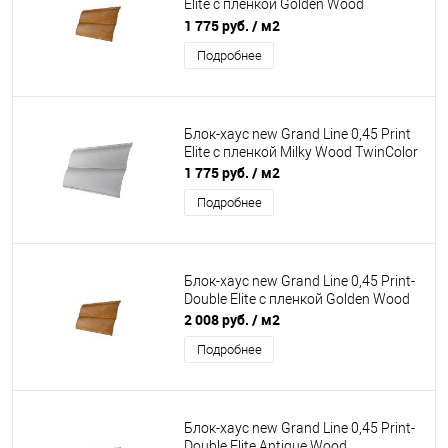
Elite с пленкой Golden Wood
TwinColor
1 775 руб.
/ м2
Подробнее
Блок-хаус new Grand Line 0,45 Print
Elite с пленкой Milky Wood TwinColor
1 775 руб.
/ м2
Подробнее
Блок-хаус new Grand Line 0,45 Print-
Double Elite с пленкой Golden Wood
2 008 руб.
/ м2
Подробнее
Блок-хаус new Grand Line 0,45 Print-
Double Elite Antique Wood