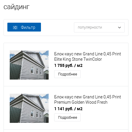
сайдинг
Фильтр
популярности
Блок-хаус new Grand Line 0,45 Print
Elite King Stone TwinColor
1 755 руб.
/ м2
Подробнее
Блок-хаус new Grand Line 0,45 Print
Premium Golden Wood Fresh
TwinColor
1 141 руб.
/ м2
Подробнее