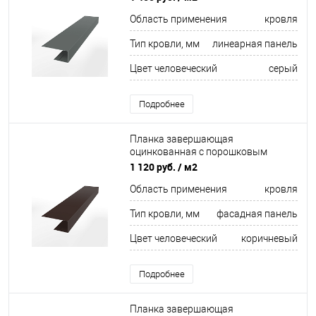
625 мм RAL 7005
Область применения
кровля
Тип кровли, мм
линеарная панель
Цвет человеческий
серый
Подробнее
Планка завершающая
оцинкованная с порошковым
покрытием 0,45мм ширина менее
1 120 руб.
/ м2
625 мм RAL 8017
Область применения
кровля
Тип кровли, мм
фасадная панель
Цвет человеческий
коричневый
Подробнее
Планка завершающая