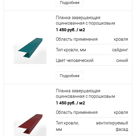
Подробнее
Планка завершающая
оцинкованная с порошковым
покрытием 0,45мм ширина более
1 450 руб.
/ м2
625 мм RAL 5021
Область применения
кровля
Тип кровли, мм
сайдинг
Цвет человеческий
синий
Подробнее
Планка завершающая
оцинкованная с порошковым
покрытием 0,45мм ширина более
1 450 руб.
/ м2
625 мм RAL 3011
Область применения
кровля
Тип кровли,
вентилируемый
мм
фасад