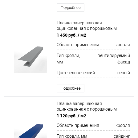
Подробнее
Планка завершающая
оцинкованная с порошковым
покрытием 0,45мм ширина более
1 450 руб.
/ м2
625 мм RAL 7004
Область применения
кровля
Тип кровли,
вентилируемый
мм
фасад
Цвет человеческий
серый
Подробнее
Планка завершающая
оцинкованная с порошковым
покрытием 0,45мм ширина менее
1 120 руб.
/ м2
625 мм RAL 5005
Область применения
кровля
Тип кровли, мм
сайдинг