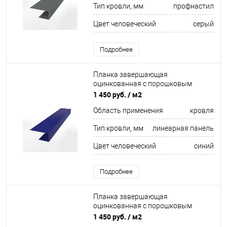
Тип кровли, мм
профнастил
Цвет человеческий
серый
Подробнее
Планка завершающая
оцинкованная с порошковым
покрытием 0,45мм ширина более
1 450 руб.
/ м2
625 мм RAL 5002
Область применения
кровля
Тип кровли, мм
линеарная панель
Цвет человеческий
синий
Подробнее
Планка завершающая
оцинкованная с порошковым
покрытием 0,45мм ширина более
1 450 руб.
/ м2
625 мм RAL 1015