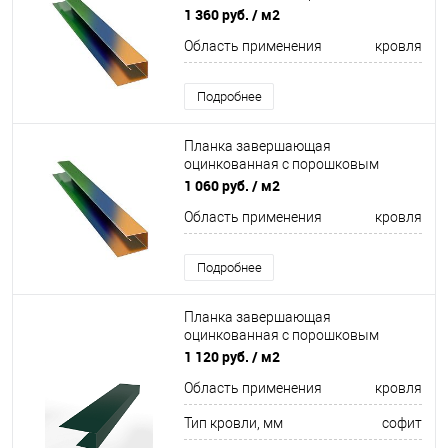
покрытием 0,45мм все цвета RAL
1 360 руб.
/ м2
Область применения
кровля
Подробнее
Планка завершающая
оцинкованная с порошковым
покрытием 0,4мм все цвета RAL
1 060 руб.
/ м2
Область применения
кровля
Подробнее
Планка завершающая
оцинкованная с порошковым
покрытием 0,45мм ширина менее
1 120 руб.
/ м2
625 мм RAL 6005
Область применения
кровля
Тип кровли, мм
софит