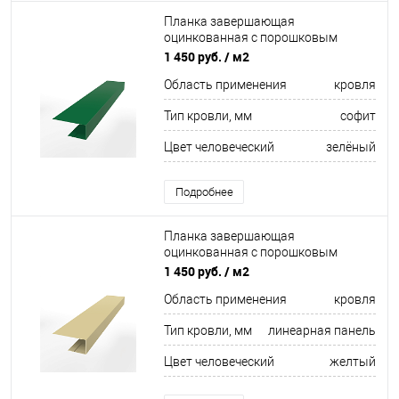
Планка завершающая
оцинкованная с порошковым
покрытием 0,45мм ширина более
1 450 руб.
/ м2
625 мм RAL 6029
Область применения
кровля
Тип кровли, мм
софит
Цвет человеческий
зелёный
Подробнее
Планка завершающая
оцинкованная с порошковым
покрытием 0,45мм ширина более
1 450 руб.
/ м2
625 мм RAL 1014
Область применения
кровля
Тип кровли, мм
линеарная панель
Цвет человеческий
желтый