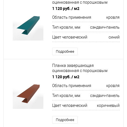
оцинкованная с порошковым
покрытием 0,45мм ширина менее
1 120 руб.
/ м2
625 мм RAL 5021
Область применения
кровля
Тип кровли, мм
сэндвич-панель
Цвет человеческий
синий
Подробнее
Планка завершающая
оцинкованная с порошковым
покрытием 0,45мм ширина менее
1 120 руб.
/ м2
625 мм RAL 8004
Область применения
кровля
Тип кровли, мм
сэндвич-панель
Цвет человеческий
коричневый
Подробнее