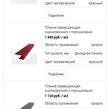
Цвет человеческий
красный
Подробнее
Планка завершающая
оцинкованная с порошковым
покрытием 0,45мм ширина более
1 450 руб.
/ м2
625 мм RAL 3003
Область применения
кровля
Тип кровли, мм
фасадная панель
Цвет человеческий
красный
Подробнее
Планка завершающая
оцинкованная с порошковым
покрытием 0,45мм ширина менее
1 120 руб.
/ м2
625 мм RAL 7005
Область применения
кровля