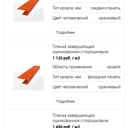
Тип кровли, мм
сэндвич-панель
Цвет человеческий
оранжевый
Подробнее
Планка завершающая
оцинкованная с порошковым
покрытием 0,45мм ширина менее
1 120 руб.
/ м2
625 мм RAL 2004
Область применения
кровля
Тип кровли, мм
фасадная панель
Цвет человеческий
оранжевый
Подробнее
Планка завершающая
оцинкованная с порошковым
покрытием 0,45мм ширина более
1 450 руб.
/ м2