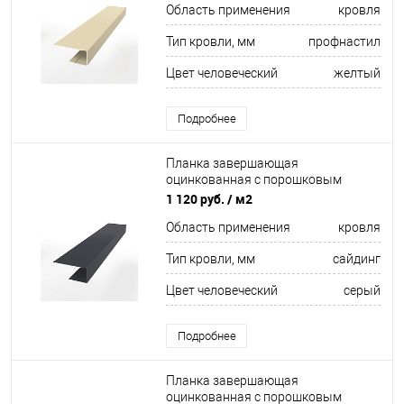
Область применения
кровля
Тип кровли, мм
профнастил
Цвет человеческий
желтый
Подробнее
Планка завершающая
оцинкованная с порошковым
покрытием 0,45мм ширина менее
1 120 руб.
/ м2
625 мм RAL 7024
Область применения
кровля
Тип кровли, мм
сайдинг
Цвет человеческий
серый
Подробнее
Планка завершающая
оцинкованная с порошковым