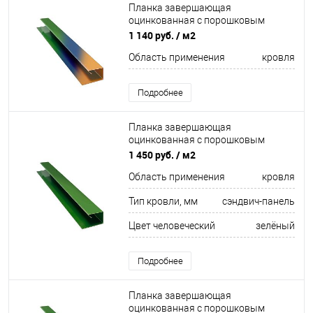
Планка завершающая
оцинкованная с порошковым
покрытием 0,5мм все цвета RAL
1 140 руб.
/ м2
Область применения
кровля
Подробнее
Планка завершающая
оцинкованная с порошковым
покрытием 0,45мм ширина более
1 450 руб.
/ м2
625 мм RAL 6002
Область применения
кровля
Тип кровли, мм
сэндвич-панель
Цвет человеческий
зелёный
Подробнее
Планка завершающая
оцинкованная с порошковым