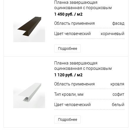
Планка завершающая
оцинкованная с порошковым
покрытием 0,45мм ширина более
1 450 руб.
/ м2
625 мм RR 32
Область применения
фасад
Цвет человеческий
коричневый
Подробнее
Планка завершающая
оцинкованная с порошковым
покрытием 0,45мм ширина менее
1 120 руб.
/ м2
625 мм RAL 9003
Область применения
кровля
Тип кровли, мм
софит
Цвет человеческий
белый
Подробнее