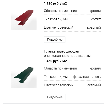
покрытием 0,45мм ширина менее
1 120 руб.
/ м2
625 мм RAL 3003
Область применения
кровля
Тип кровли, мм
софит
Цвет человеческий
красный
Подробнее
Планка завершающая
оцинкованная с порошковым
покрытием 0,45мм ширина более
1 450 руб.
/ м2
625 мм RAL 6005
Область применения
кровля
Тип кровли, мм
фасадная панель
Цвет человеческий
зелёный
Подробнее