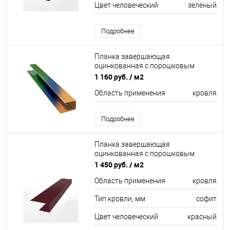
Цвет человеческий
зелёный
Подробнее
Планка завершающая
оцинкованная с порошковым
покрытием 0,7мм все цвета RAL
1 160 руб.
/ м2
Область применения
кровля
Подробнее
Планка завершающая
оцинкованная с порошковым
покрытием 0,45мм ширина более
1 450 руб.
/ м2
625 мм RAL 3005
Область применения
кровля
Тип кровли, мм
софит
Цвет человеческий
красный