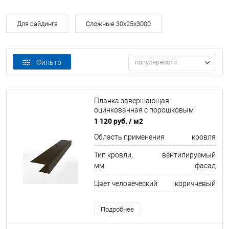
Для сайдинга
Сложные 30х25х3000
Фильтр
популярности
Планка завершающая
оцинкованная с порошковым
покрытием 0,45мм ширина менее
1 120 руб.
/ м2
625 мм RR 32
Область применения
кровля
Тип кровли,
вентилируемый
мм
фасад
Цвет человеческий
коричневый
Подробнее