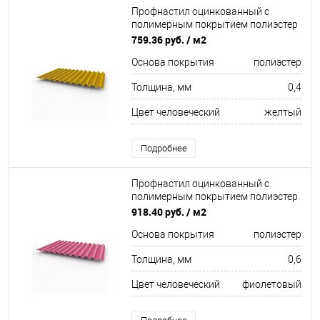
Профнастил оцинкованный с
полимерным покрытием полиэстер
С21 buildstor 0,4х1051мм RAL 1005
759.36 руб.
/ м2
Медово-жёлтый
Основа покрытия
полиэстер
Толщина, мм
0,4
Цвет человеческий
желтый
Подробнее
Профнастил оцинкованный с
полимерным покрытием полиэстер
С21 buildstor 0,6х1051мм RAL 4003
918.40 руб.
/ м2
Вересково-фиолетовый
Основа покрытия
полиэстер
Толщина, мм
0,6
Цвет человеческий
фиолетовый