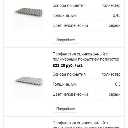
Транспортный серый A
Основа покрытия
полиэстер
Толщина, мм
0,45
Цвет человеческий
серый
Подробнее
Профнастил оцинкованный с
полимерным покрытием полиэстер
С21 buildstor 0,5х1051мм RAL 7047
823.20 руб.
/ м2
Телегрей 4
Основа покрытия
полиэстер
Толщина, мм
0,5
Цвет человеческий
серый
Подробнее
Профнастил оцинкованный с