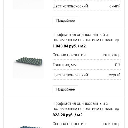
Цвет человеческий
синий
Подробнее
Профнастил оцинкованный с
полимерным покрытием полиэстер
С21 buildstor 0,7х1051мм RAL 7031
1 043.84 руб.
/ м2
Сине-серый
Основа покрытия
полиэстер
Толщина, мм
0,7
Цвет человеческий
серый
Подробнее
Профнастил оцинкованный с
полимерным покрытием полиэстер
С21 buildstor 0,5х1051мм RAL 5007
823.20 руб.
/ м2
Бриллиантово-синий
Основа покрытия
полиэстер