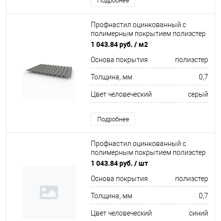
Подробнее
Профнастил оцинкованный с
полимерным покрытием полиэстер
С21 buildstor 0,7х1051мм RAL 9007
1 043.84 руб.
/ м2
Тёмно-алюминиевый
Основа покрытия
полиэстер
Толщина, мм
0,7
Цвет человеческий
серый
Подробнее
Профнастил оцинкованный с
полимерным покрытием полиэстер
С21 buildstor 0,7х1051мм RAL 5012
1 043.84 руб.
/ шт
Голубой
Основа покрытия
полиэстер
Толщина, мм
0,7
Цвет человеческий
синий