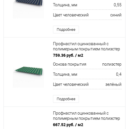
Толщина, мм
0,55
Цвет человеческий
синий
Подробнее
Профнастил оцинкованный с
полимерным покрытием полиэстер
С21 buildstor 0,4х1051мм RAL 6000
759.36 руб.
/ м2
Патиново-зелёный
Основа покрытия
полиэстер
Толщина, мм
0,4
Цвет человеческий
зелёный
Подробнее
Профнастил оцинкованный с
полимерным покрытием полиэстер
С21 buildstor 0,35х1051мм RAL 7015
667.52 руб.
/ м2
Сланцево-серый