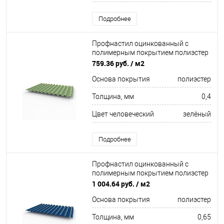
Подробнее
Профнастил оцинкованный с
полимерным покрытием полиэстер
С21 buildstor 0,4х1051мм RAL 6021
759.36 руб.
/ м2
Бледно-зелёный
Основа покрытия
полиэстер
Толщина, мм
0,4
Цвет человеческий
зелёный
Подробнее
Профнастил оцинкованный с
полимерным покрытием полиэстер
С21 buildstor 0,65х1051мм RAL 5010
1 004.64 руб.
/ м2
Горечавково-синий
Основа покрытия
полиэстер
Толщина, мм
0,65