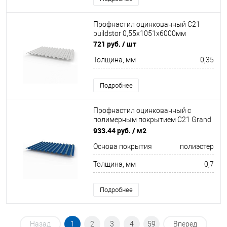
Профнастил оцинкованный С21
buildstor 0,55х1051х6000мм
721 руб.
/ шт
Толщина, мм
0,35
Подробнее
Профнастил оцинкованный с
полимерным покрытием С21 Grand
line Optima 0,7х1040мм RAL 5005
933.44 руб.
/ м2
Основа покрытия
полиэстер
Толщина, мм
0,7
Подробнее
Назад
1
2
3
4
59
Вперед