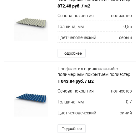
С21 buildstor 0,55х1051мм RAL 7038
872.48 руб.
/ м2
Агатовый серый
Основа покрытия
полиэстер
Толщина, мм
0,55
Цвет человеческий
серый
Подробнее
Профнастил оцинкованный с
полимерным покрытием полиэстер
С21 buildstor 0,7х1051мм RAL 5005
1 043.84 руб.
/ м2
Сигнальный синий
Основа покрытия
полиэстер
Толщина, мм
0,7
Цвет человеческий
синий
Подробнее