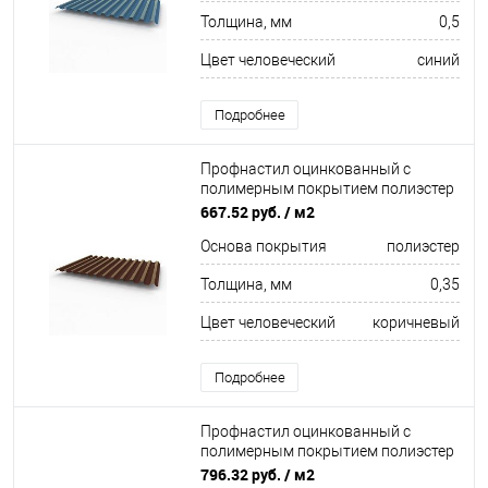
Толщина, мм
0,5
Цвет человеческий
синий
Подробнее
Профнастил оцинкованный с
полимерным покрытием полиэстер
С21 buildstor 0,35х1051мм RAL 8016
667.52 руб.
/ м2
Махагон коричневый
Основа покрытия
полиэстер
Толщина, мм
0,35
Цвет человеческий
коричневый
Подробнее
Профнастил оцинкованный с
полимерным покрытием полиэстер
С21 buildstor 0,45х1051мм RAL 7042
796.32 руб.
/ м2