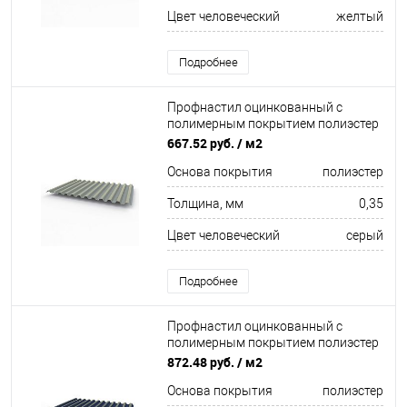
Цвет человеческий
желтый
Подробнее
Профнастил оцинкованный с
полимерным покрытием полиэстер
С21 buildstor 0,35х1051мм RAL 7045
667.52 руб.
/ м2
Телегрей 1
Основа покрытия
полиэстер
Толщина, мм
0,35
Цвет человеческий
серый
Подробнее
Профнастил оцинкованный с
полимерным покрытием полиэстер
С21 buildstor 0,55х1051мм RAL 5003
872.48 руб.
/ м2
Сапфирово-синий
Основа покрытия
полиэстер