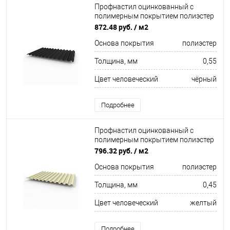
Профнастил оцинкованный с
полимерным покрытием полиэстер
С21 buildstor 0,55х1051мм RAL 9017
872.48 руб.
/ м2
Транспортный чёрный
Основа покрытия
полиэстер
Толщина, мм
0,55
Цвет человеческий
чёрный
Подробнее
Профнастил оцинкованный с
полимерным покрытием полиэстер
С21 buildstor 0,45х1051мм RAL 1013
796.32 руб.
/ м2
Жемчужно-белый
Основа покрытия
полиэстер
Толщина, мм
0,45
Цвет человеческий
желтый
Подробнее