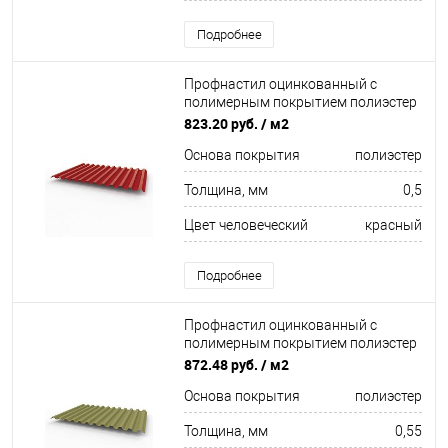
Подробнее
Профнастил оцинкованный с
полимерным покрытием полиэстер
С21 buildstor 0,5х1051мм RAL 3001
823.20 руб.
/ м2
Сигнальный красный
Основа покрытия
полиэстер
Толщина, мм
0,5
Цвет человеческий
красный
Подробнее
Профнастил оцинкованный с
полимерным покрытием полиэстер
С21 buildstor 0,55х1051мм RAL 1020
872.48 руб.
/ м2
Оливково-жёлтый
Основа покрытия
полиэстер
Толщина, мм
0,55