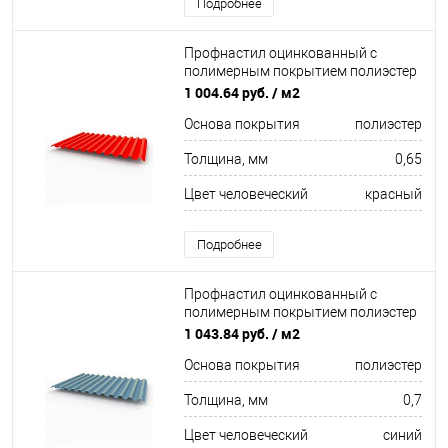
Подробнее
Профнастил оцинкованный с
полимерным покрытием полиэстер
С21 buildstor 0,65х1051мм RAL 3026
1 004.64 руб.
/ м2
Люминесцентный ярко-красный
Основа покрытия
полиэстер
Толщина, мм
0,65
Цвет человеческий
красный
Подробнее
Профнастил оцинкованный с
полимерным покрытием полиэстер
С21 buildstor 0,7х1051мм RAL 5024
1 043.84 руб.
/ м2
Пастельно-синий
Основа покрытия
полиэстер
Толщина, мм
0,7
Цвет человеческий
синий