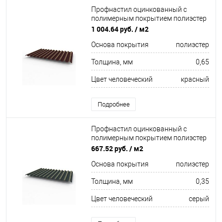
Профнастил оцинкованный с
полимерным покрытием полиэстер
С21 buildstor 0,65х1051мм RAL 3007
1 004.64 руб.
/ м2
Чёрно-красный
Основа покрытия
полиэстер
Толщина, мм
0,65
Цвет человеческий
красный
Подробнее
Профнастил оцинкованный с
полимерным покрытием полиэстер
С21 buildstor 0,35х1051мм RAL 7016
667.52 руб.
/ м2
Антрацитово-серый
Основа покрытия
полиэстер
Толщина, мм
0,35
Цвет человеческий
серый