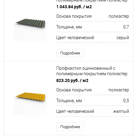
полимерным покрытием полиэстер
С21 buildstor 0,7х1051мм RAL 7043
1 043.84 руб.
/ м2
Транспортный серый B
Основа покрытия
полиэстер
Толщина, мм
0,7
Цвет человеческий
серый
Подробнее
Профнастил оцинкованный с
полимерным покрытием полиэстер
С21 buildstor 0,5х1051мм RAL 1004
823.20 руб.
/ м2
Жёлто-золотой
Основа покрытия
полиэстер
Толщина, мм
0,5
Цвет человеческий
желтый
Подробнее