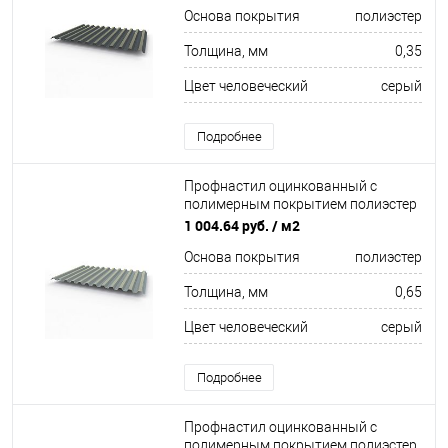
Основа покрытия
полиэстер
Толщина, мм
0,35
Цвет человеческий
серый
Подробнее
Профнастил оцинкованный с
полимерным покрытием полиэстер
С21 buildstor 0,65х1051мм RAL 7001
1 004.64 руб.
/ м2
Серебристо-серый
Основа покрытия
полиэстер
Толщина, мм
0,65
Цвет человеческий
серый
Подробнее
Профнастил оцинкованный с
полимерным покрытием полиэстер