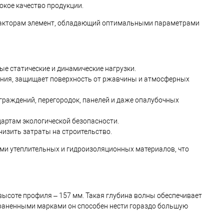
кое качество продукции.
факторам элемент, обладающий оптимальными параметрами
е статические и динамические нагрузки.
ания, защищает поверхность от ржавчины и атмосферных
ограждений, перегородок, панелей и даже опалубочных
артам экологической безопасности.
изить затраты на строительство.
ми утеплительных и гидроизоляционных материалов, что
высоте профиля – 157 мм. Такая глубина волны обеспечивает
траненными марками он способен нести гораздо большую