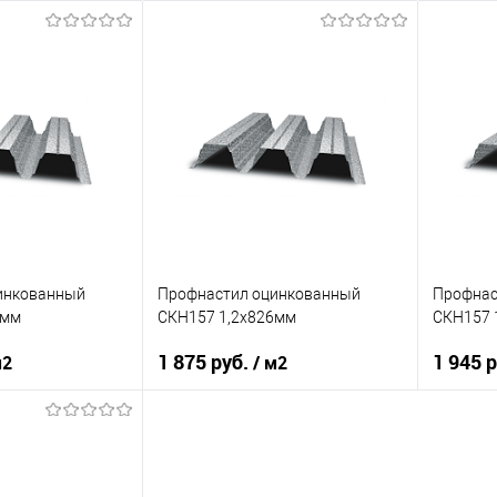
инкованный
Профнастил оцинкованный
Профнас
6мм
СКН157 1,2х826мм
СКН157 
1 875 руб.
1 945 
м2
/ м2
светло-серый
Оттенок
светло-серый
Оттенок
0,9
Толщина, мм
1,2
Толщина