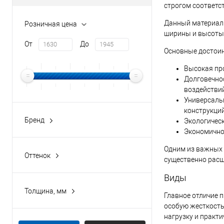
строгом соответс
В избранное
Данный материал
Розничная цена
ширины и высоты 
От
До
Основные достоин
Высокая про
Долговечно
воздействий
Универсальн
конструкций
Бренд
Экологическ
buildstor
Экономично
Одним из важных 
Оттенок
существенно расш
светло-серый
Виды
Толщина, мм
Главное отличие 
0,8
особую жесткость
нагрузку и практи
0,9