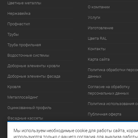
Цветные металлы
О компании
Нержавейка
Услуги
Профнастил
Изготовление
Трубы
Цвета RAL
Труба профильная
Контакты
Водосточные системы
Карта сайта
Доборные элементы кровли
Политика обработки перс
Доборные элементы фасада
данных
Кровля
Согласие на обработку
персональных данных
Металлосайдинг
Политика использования c
Оцинкованный профиль
Публичная оферта
Фасадные кассеты
Фасадные системы
Мы используем необходимые cookie для работы сайта, корзи
используются только с вашего согласия для анализа работы