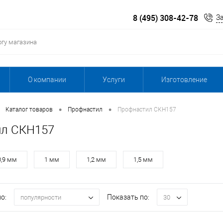
8 (495) 308-42-78
З
О компании
Услуги
Изготовление
•
•
Каталог товаров
Профнастил
Профнастил СКН157
ил СКН157
0,9 мм
1 мм
1,2 мм
1,5 мм
о:
Показать по:
популярности
30