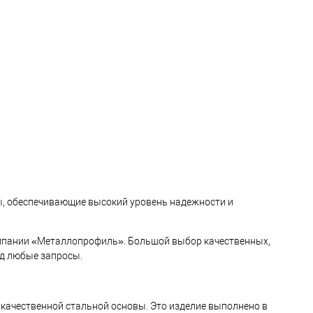
В корзину
В корзину
ь в 1 клик
Сравнение
Купить в 1 клик
Сравнение
ранное
Под заказ
В избранное
Под заказ
ы, обеспечивающие высокий уровень надежности и
мпании «Металлопрофиль». Большой выбор качественных,
д любые запросы.
 качественной стальной основы. Это изделие выполнено в