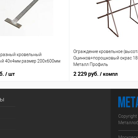
Ограждение кровельное (высот
бразный кровельный
Оцинков+порошковый окрас 1
ый 40х4мм размер 200х600мм
Металл Профиль
б.
2 229 руб.
/ шт
/ компл
сы
Copyright
Металлоб
Московска