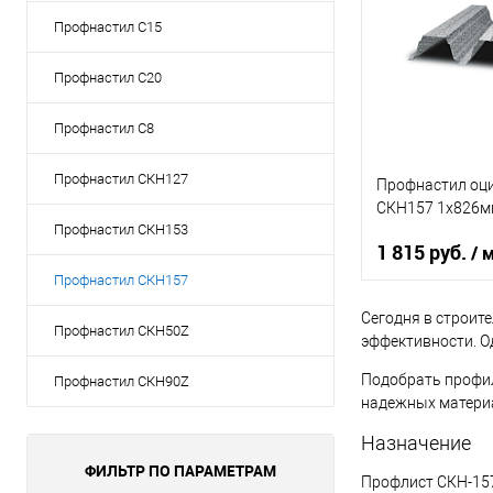
Профнастил С15
В 
Профнастил С20
Купить в 1 кл
Профнастил С8
В избранное
Профнастил СКН127
Профнастил оц
СКН157 1х826м
Профнастил СКН153
1 815 руб.
/ 
Профнастил СКН157
Сегодня в строит
Оттенок
Профнастил СКН50Z
эффективности. О
Толщина, мм
Подобрать профи
Профнастил СКН90Z
надежных материа
В 
Назначение
ФИЛЬТР ПО ПАРАМЕТРАМ
Профлист СКН-157
Купить в 1 кл