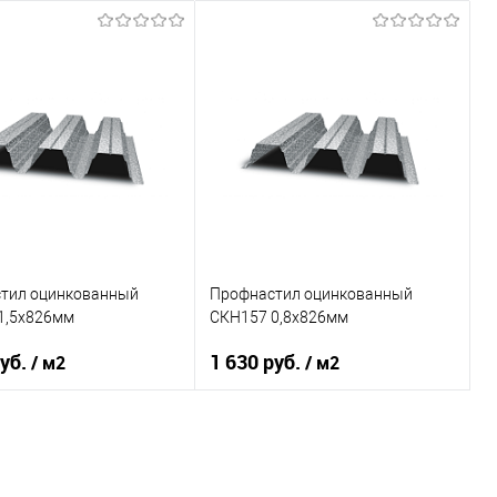
тил оцинкованный
Профнастил оцинкованный
1,5х826мм
СКН157 0,8х826мм
руб.
1 630 руб.
/ м2
/ м2
светло-серый
Оттенок
светло-серый
, мм
1,5
Толщина, мм
0,8