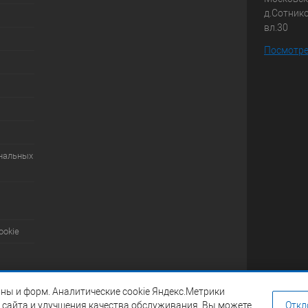
д.Сотник
вл.30
Посмотре
ональных
ookie
ны и форм. Аналитические cookie Яндекс.Метрики
 сайта и улучшения качества обслуживания. Вы можете
Откл