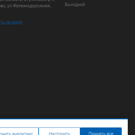
Выходной
ово, ул.Железнодорожная,
ть на карте
онить аналитику
Настроить
Принять все