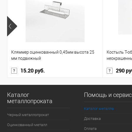
Кляммер оцинкованный 0,45мм высота 25
Костыль Т-о
мм подвижный
неокрашенн
15.20 руб.
290 ру
Каталог
Помощь и серви
металлопроката
Каталог металла
Черный металлопрокат
Доставка
Оцинкованный металл
Оплата