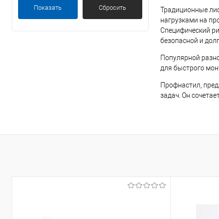
Показать
Сбросить
1
Традиционные лис
нагрузками на пр
1,2
Специфический ри
безопасной и дол
1,5
Популярной разно
для быстрого мон
Профнастил, пред
задач. Он сочетае