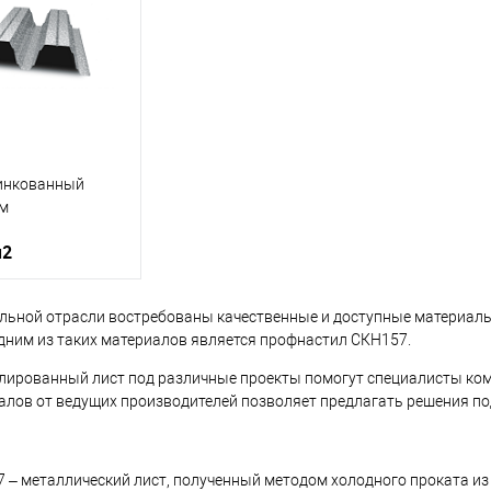
корзину
В корзину
ик
Сравнение
Купить в 1 клик
Сравнение
Купит
Под заказ
В избранное
Под заказ
В изб
инкованный
м
м2
ельной отрасли востребованы качественные и доступные материал
светло-серый
дним из таких материалов является профнастил СКН157.
1
лированный лист под различные проекты помогут специалисты ко
лов от ведущих производителей позволяет предлагать решения по
корзину
 – металлический лист, полученный методом холодного проката из
ик
Сравнение