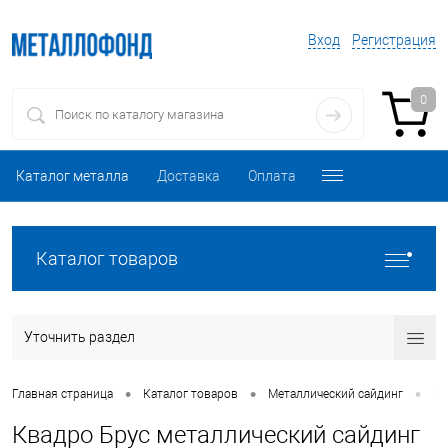
Вход
Регистрация
0
Каталог металла
Доставка
Оплата
Каталог товаров
Уточнить раздел
•
•
•
Главная страница
Каталог товаров
Металлический сайдинг
Ме
Квадро Брус металлический сайдинг