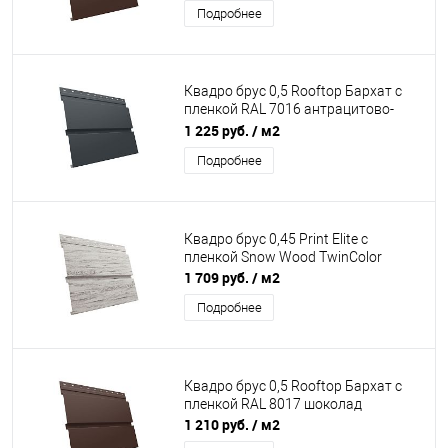
Подробнее
Квадро брус 0,5 Rooftop Бархат с
пленкой RAL 7016 антрацитово-
серый
1 225 руб.
/ м2
Подробнее
Квадро брус 0,45 Print Elite с
пленкой Snow Wood TwinColor
1 709 руб.
/ м2
Подробнее
Квадро брус 0,5 Rooftop Бархат с
пленкой RAL 8017 шоколад
1 210 руб.
/ м2