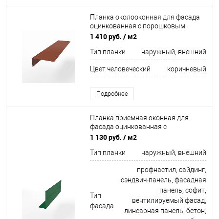
Планка околооконная для фасада
оцинкованная с порошковым
покрытием 0,45мм ширина более
1 410 руб.
/ м2
625 мм RAL 8004
Тип планки
наружный, внешний
Цвет человеческий
коричневый
Подробнее
Планка приемная оконная для
фасада оцинкованная с
порошковым покрытием 0,45мм
1 130 руб.
/ м2
ширина менее 625 мм RAL 6029
Тип планки
наружный, внешний
профнастил, сайдинг,
сэндвич-панель, фасадная
панель, софит,
Тип
вентилируемый фасад,
фасада
линеарная панель, бетон,