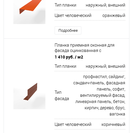
625 мм RAL 2004
Тип планки
наружный, внешний
Цвет человеческий
оранжевый
Подробнее
Планка приемная оконная для
фасада оцинкованная с
порошковым покрытием 0,45мм
1 410 руб.
/ м2
ширина более 625 мм RAL 8004
Тип планки
наружный, внешний
профнастил, сайдинг,
сэндвич-панель, фасадная
панель, софит,
Тип
вентилируемый фасад,
фасада
линеарная панель, бетон,
кирпич, дерево, брус,
вагонка
Цвет человеческий
коричневый