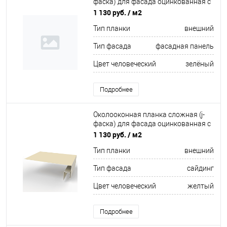
фаска) для фасада оцинкованная с
порошковым покрытием 0,45мм
1 130 руб.
/ м2
ширина менее 625 мм RAL 6002
Тип планки
внешний
Тип фасада
фасадная панель
Цвет человеческий
зелёный
Подробнее
Околооконная планка сложная (j-
фаска) для фасада оцинкованная с
порошковым покрытием 0,45мм
1 130 руб.
/ м2
ширина менее 625 мм RAL 1015
Тип планки
внешний
Тип фасада
сайдинг
Цвет человеческий
желтый
Подробнее