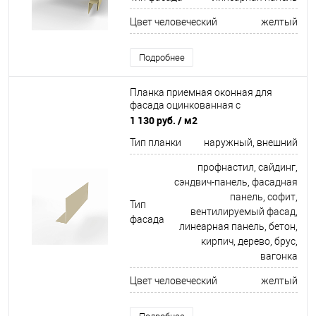
Цвет человеческий
желтый
Подробнее
Планка приемная оконная для
фасада оцинкованная с
порошковым покрытием 0,45мм
1 130 руб.
/ м2
ширина менее 625 мм RAL 1015
Тип планки
наружный, внешний
профнастил, сайдинг,
сэндвич-панель, фасадная
панель, софит,
Тип
вентилируемый фасад,
фасада
линеарная панель, бетон,
кирпич, дерево, брус,
вагонка
Цвет человеческий
желтый