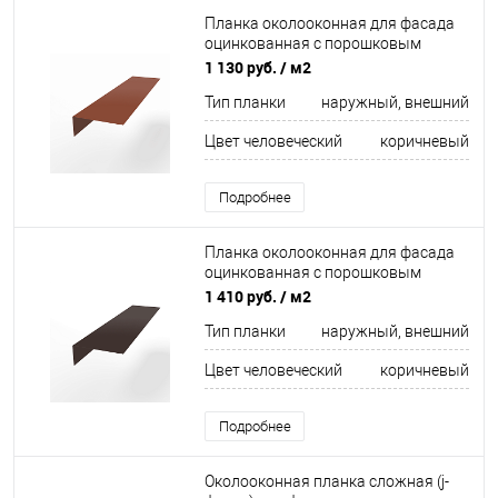
Планка околооконная для фасада
оцинкованная с порошковым
покрытием 0,45мм ширина менее
1 130 руб.
/ м2
625 мм RAL 8004
Тип планки
наружный, внешний
Цвет человеческий
коричневый
Подробнее
Планка околооконная для фасада
оцинкованная с порошковым
покрытием 0,45мм ширина более
1 410 руб.
/ м2
625 мм RAL 8017
Тип планки
наружный, внешний
Цвет человеческий
коричневый
Подробнее
Околооконная планка сложная (j-