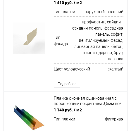
порошковым покрытием 0,45мм
1 410 руб.
/ м2
ширина более 625 мм RAL 1015
Тип планки
наружный, внешний
профнастил, сайдинг,
сэндвич-панель, фасадная
панель, софит,
Тип
вентилируемый фасад,
фасада
линеарная панель, бетон,
кирпич, дерево, брус,
вагонка
Цвет человеческий
желтый
Подробнее
Планка оконная оцинкованная с
порошковым покрытием 0,5мм все
цвета RAL
1 140 руб.
/ м2
Тип планки
фигурная