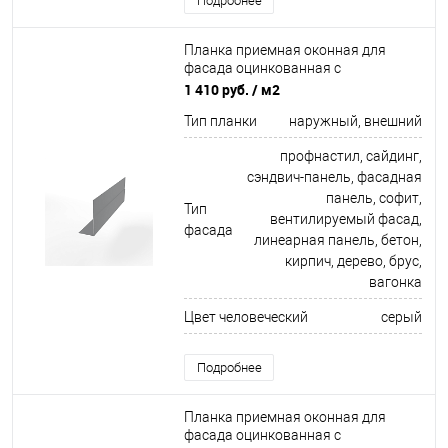
Подробнее
Планка приемная оконная для
фасада оцинкованная с
порошковым покрытием 0,45мм
1 410 руб.
/ м2
ширина более 625 мм RAL 7004
Тип планки
наружный, внешний
профнастил, сайдинг,
сэндвич-панель, фасадная
панель, софит,
Тип
вентилируемый фасад,
фасада
линеарная панель, бетон,
кирпич, дерево, брус,
вагонка
Цвет человеческий
серый
Подробнее
Планка приемная оконная для
фасада оцинкованная с