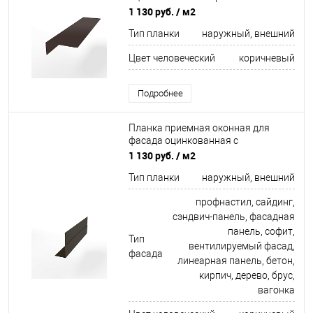
покрытием 0,45мм ширина менее
1 130 руб.
/ м2
625 мм RAL 8017
Тип планки
наружный, внешний
Цвет человеческий
коричневый
Подробнее
Планка приемная оконная для
фасада оцинкованная с
порошковым покрытием 0,45мм
1 130 руб.
/ м2
ширина менее 625 мм RR 32
Тип планки
наружный, внешний
профнастил, сайдинг,
сэндвич-панель, фасадная
панель, софит,
Тип
вентилируемый фасад,
фасада
линеарная панель, бетон,
кирпич, дерево, брус,
вагонка