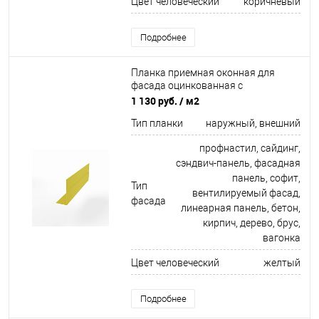
Цвет человеческий
коричневый
Подробнее
Планка приемная оконная для
фасада оцинкованная с
порошковым покрытием 0,45мм
1 130 руб.
/ м2
ширина менее 625 мм RAL 1018
Тип планки
наружный, внешний
профнастил, сайдинг,
сэндвич-панель, фасадная
панель, софит,
Тип
вентилируемый фасад,
фасада
линеарная панель, бетон,
кирпич, дерево, брус,
вагонка
Цвет человеческий
желтый
Подробнее