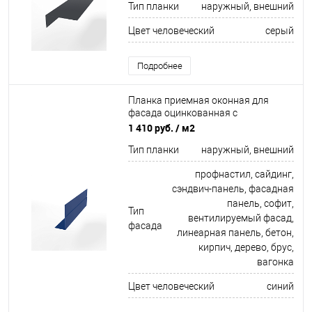
Тип планки
наружный, внешний
Цвет человеческий
серый
Подробнее
Планка приемная оконная для
фасада оцинкованная с
порошковым покрытием 0,45мм
1 410 руб.
/ м2
ширина более 625 мм RAL 5005
Тип планки
наружный, внешний
профнастил, сайдинг,
сэндвич-панель, фасадная
панель, софит,
Тип
вентилируемый фасад,
фасада
линеарная панель, бетон,
кирпич, дерево, брус,
вагонка
Цвет человеческий
синий