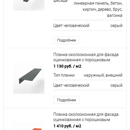
фасада
линеарная панель, бетон,
кирпич, дерево, брус,
вагонка
Цвет человеческий
серый
Подробнее
Планка околооконная для фасада
оцинкованная с порошковым
покрытием 0,45мм ширина менее
1 130 руб.
/ м2
625 мм RAL 7005
Тип планки
наружный, внешний
Цвет человеческий
серый
Подробнее
Планка околооконная для фасада
оцинкованная с порошковым
покрытием 0,45мм ширина более
1 410 руб.
/ м2