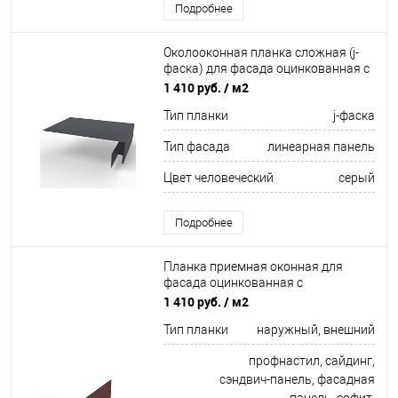
Подробнее
Околооконная планка сложная (j-
фаска) для фасада оцинкованная с
порошковым покрытием 0,45мм
1 410 руб.
/ м2
ширина более 625 мм RAL 7024
Тип планки
j-фаска
Тип фасада
линеарная панель
Цвет человеческий
серый
Подробнее
Планка приемная оконная для
фасада оцинкованная с
порошковым покрытием 0,45мм
1 410 руб.
/ м2
ширина более 625 мм RAL 3005
Тип планки
наружный, внешний
профнастил, сайдинг,
сэндвич-панель, фасадная