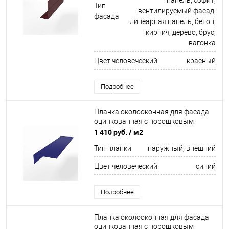
панель, софит,
Тип
вентилируемый фасад,
фасада
линеарная панель, бетон,
кирпич, дерево, брус,
вагонка
Цвет человеческий
красный
Подробнее
Планка околооконная для фасада
оцинкованная с порошковым
покрытием 0,45мм ширина более
1 410 руб.
/ м2
625 мм RAL 5002
Тип планки
наружный, внешний
Цвет человеческий
синий
Подробнее
Планка околооконная для фасада
оцинкованная с порошковым