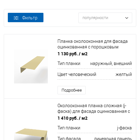
Фильтр
популярности
Планка околооконная для фасада
оцинкованная с порошковым
покрытием 0,45мм ширина менее
1 130 руб.
/ м2
625 мм RAL 1014
Тип планки
наружный, внешний
Цвет человеческий
желтый
Подробнее
Околооконная планка сложная (j-
фаска) для фасада оцинкованная с
порошковым покрытием 0,45мм
1 410 руб.
/ м2
ширина более 625 мм RAL 1014
Тип планки
j-фаска
Тип фасада
линеарная панель