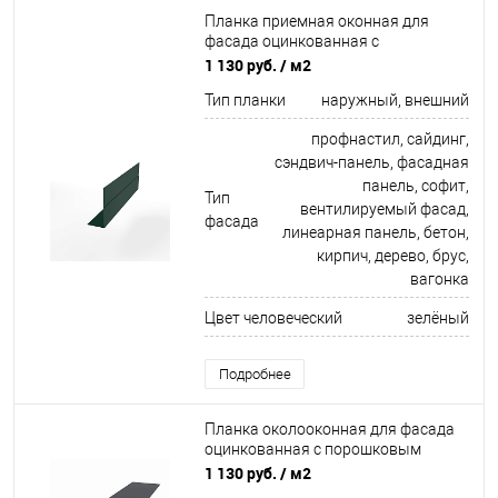
Планка приемная оконная для
фасада оцинкованная с
порошковым покрытием 0,45мм
1 130 руб.
/ м2
ширина менее 625 мм RAL 6005
Тип планки
наружный, внешний
профнастил, сайдинг,
сэндвич-панель, фасадная
панель, софит,
Тип
вентилируемый фасад,
фасада
линеарная панель, бетон,
кирпич, дерево, брус,
вагонка
Цвет человеческий
зелёный
Подробнее
Планка околооконная для фасада
оцинкованная с порошковым
покрытием 0,45мм ширина менее
1 130 руб.
/ м2
625 мм RAL 7024