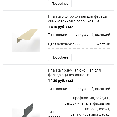
Подробнее
Планка околооконная для фасада
оцинкованная с порошковым
покрытием 0,45мм ширина более
1 410 руб.
/ м2
625 мм RAL 1015
Тип планки
наружный, внешний
Цвет человеческий
желтый
Подробнее
Планка приемная оконная для
фасада оцинкованная с
порошковым покрытием 0,45мм
1 130 руб.
/ м2
ширина менее 625 мм RAL 7005
Тип планки
наружный, внешний
профнастил, сайдинг,
сэндвич-панель, фасадная
панель, софит,
Тип
вентилируемый фасад,