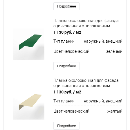
Подробнее
Планка околооконная для фасада
оцинкованная с порошковым
покрытием 0,45мм ширина менее
1 130 руб.
/ м2
625 мм RAL 6029
Тип планки
наружный, внешний
Цвет человеческий
зелёный
Подробнее
Планка околооконная для фасада
оцинкованная с порошковым
покрытием 0,45мм ширина менее
1 130 руб.
/ м2
625 мм RAL 1015
Тип планки
наружный, внешний
Цвет человеческий
желтый
Подробнее