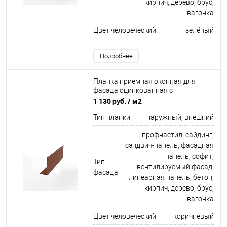
кирпич, дерево, брус,
вагонка
Цвет человеческий
зелёный
Подробнее
Планка приемная оконная для
фасада оцинкованная с
порошковым покрытием 0,45мм
1 130 руб.
/ м2
ширина менее 625 мм RAL 8004
Тип планки
наружный, внешний
профнастил, сайдинг,
сэндвич-панель, фасадная
панель, софит,
Тип
вентилируемый фасад,
фасада
линеарная панель, бетон,
кирпич, дерево, брус,
вагонка
Цвет человеческий
коричневый