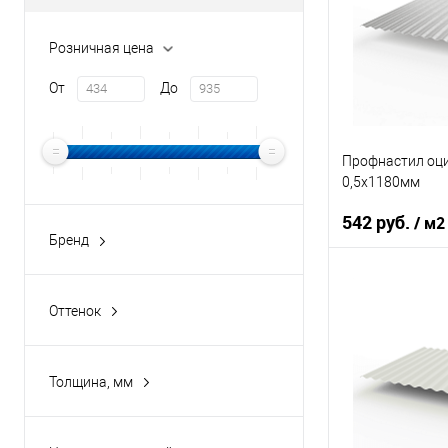
В 
Розничная цена
Купить в 1 кл
От
До
В избранное
Профнастил оц
0,5х1180мм
542 руб.
/ м2
Бренд
buildstor
Оттенок
Оттенок
Толщина, мм
Бело-алюминиевый
Винно-красный
Толщина, мм
В 
Графитовый серый
0,35
Зелёный мох
0,4
Купить в 1 кл