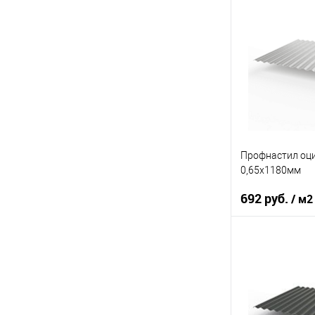
Толщина, мм
В 
Купить в 1 кл
В избранное
Профнастил оц
0,65х1180мм
692 руб.
/ м2
Оттенок
Толщина, мм
В 