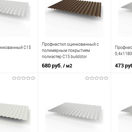
корзину
В корзину
ик
Сравнение
Купить в 1 клик
Сравнение
Купит
Под заказ
В избранное
Под заказ
В изб
Профнастил оцинкованный с
инкованный С15
Профнас
полимерным покрытием
0,4х118
полиэстер С15 buildstor
0,4х1180мм RAL 8017
680 руб.
473 ру
/ м2
Шоколадно-коричневый
светло-серый
Оттенок
Шоколадно-коричневый
Оттенок
0,5
Толщина, мм
0,4
Толщина
корзину
В корзину
ик
Сравнение
Купить в 1 клик
Сравнение
Купит