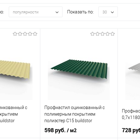
о:
Показать по:
популярности
30
инкованный с
Профнастил оцинкованный с
Профнас
крытием
полимерным покрытием
0,7х118
uildstor
полиэстер С15 buildstor
 1014 Слоновая
0,35х1180мм RAL 6005 Зелёный
598 руб.
728 ру
/ м2
мох