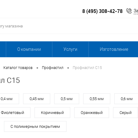
8 (495) 308-42-78
З
О компании
Услуги
Изготовление
•
•
Каталог товаров
Профнастил
Профнастил С15
л С15
0,4 мм
0,45 мм
0,5 мм
0,55 мм
0,6 мм
Фиолетовый
Коричневый
Оранжевый
Серый
С полимерным покрытием