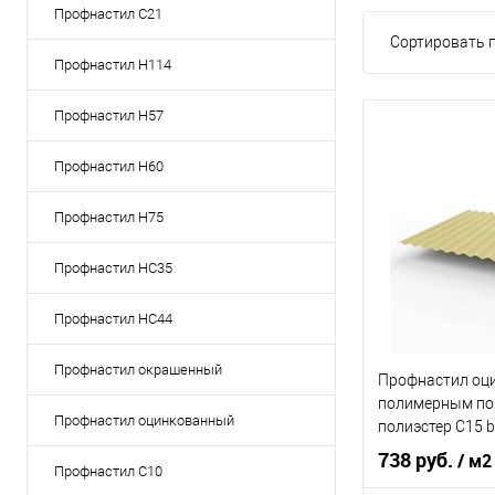
Профнастил C21
Сортировать п
Профнастил Н114
Профнастил Н57
Профнастил Н60
Профнастил Н75
Профнастил НС35
Профнастил НС44
Профнастил окрашенный
Профнастил оц
полимерным по
Профнастил оцинкованный
полиэстер С15 b
0,5х1180мм RAL
738 руб.
/ м2
Профнастил С10
кость