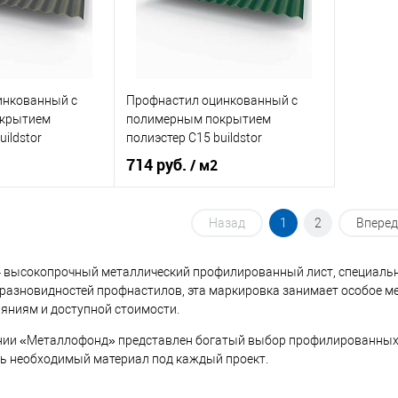
ик
Сравнение
Купить в 1 клик
Сравнение
Купит
Под заказ
В избранное
Под заказ
В изб
инкованный с
Профнастил оцинкованный с
крытием
полимерным покрытием
uildstor
полиэстер С15 buildstor
 7024
0,45х1180мм RAL 6005 Зелёный
714 руб.
/ м2
рый
мох
рафитовый серый
Оттенок
Зелёный мох
Назад
1
2
Вперед
0,7
Толщина, мм
0,45
 высокопрочный металлический профилированный лист, специальн
х разновидностей профнастилов, эта маркировка занимает особое м
ниям и доступной стоимости.
корзину
В корзину
нии «Металлофонд» представлен богатый выбор профилированных 
ик
Сравнение
Купить в 1 клик
Сравнение
ь необходимый материал под каждый проект.
Под заказ
В избранное
Под заказ