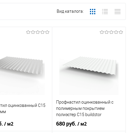
Вид каталога:
Профнастил оцинкованный с
тил оцинкованный С15
полимерным покрытием
0мм
полиэстер С15 buildstor
0,4х1180мм RAL 9003
б.
680 руб.
/ м2
/ м2
Сигнальный белый