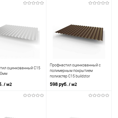
светло-серый
Оттенок
Сигнальный белый
, мм
0,7
Толщина, мм
0,4
В корзину
В корзину
ь в 1 клик
Сравнение
Купить в 1 клик
Сравнение
ранное
Под заказ
В избранное
Под заказ
Профнастил оцинкованный с
тил оцинкованный С15
полимерным покрытием
80мм
полиэстер С15 buildstor
0,35х1180мм RAL 8017
б.
598 руб.
/ м2
/ м2
Шоколадно-коричневый
светло-серый
Оттенок
Шоколадно-коричневый
, мм
0,45
Толщина, мм
0,35