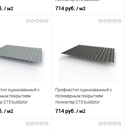
0,45х1180мм RAL 8017
б.
714 руб.
/ м2
/ м2
Шоколадно-коричневый
светло-серый
Оттенок
Шоколадно-коричневый
, мм
0,35
Толщина, мм
0,45
В корзину
В корзину
ь в 1 клик
Сравнение
Купить в 1 клик
Сравнение
ранное
Под заказ
В избранное
Под заказ
тил оцинкованный с
Профнастил оцинкованный с
ным покрытием
полимерным покрытием
р С15 buildstor
полиэстер С15 buildstor
0мм RAL 9006 Бело-
0,45х1180мм RAL 7024
б.
714 руб.
/ м2
/ м2
иевый
Графитовый серый
Бело-алюминиевый
Оттенок
Графитовый серый