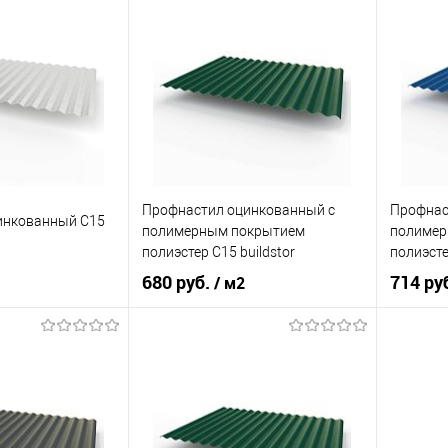
0,5
Толщина, мм
0,5
Толщина
корзину
В корзину
ик
Сравнение
Купить в 1 клик
Сравнение
Купит
Под заказ
В избранное
Под заказ
В изб
Профнастил оцинкованный с
Профнас
инкованный С15
полимерным покрытием
полимер
полиэстер С15 buildstor
полиэсте
0,4х1180мм RAL 6005 Зелёный
0,45х11
680 руб.
714 ру
/ м2
мох
Сигналь
светло-серый
Оттенок
Зелёный мох
Оттенок
0,65
Толщина, мм
0,4
Толщина
корзину
В корзину