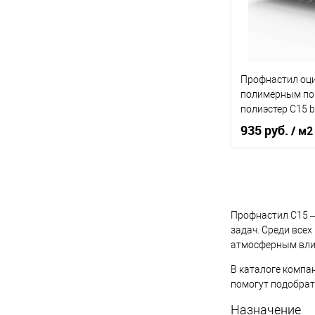
Купить в 1 кл
В избранное
Профнастил оц
полимерным по
полиэстер С15 b
0,7х1180мм RAL
935 руб.
/ м2
Графитовый се
Оттенок
Г
Толщина, мм
Профнастил С15 –
задач. Среди все
атмосферным влия
В 
В каталоге компа
Купить в 1 кл
помогут подобрат
В избранное
Назначение