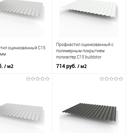
В корзину
В корзину
ь в 1 клик
Сравнение
Купить в 1 клик
Сравнение
ранное
Под заказ
В избранное
Под заказ
Профнастил оцинкованный с
тил оцинкованный С15
полимерным покрытием
0мм
полиэстер С15 buildstor
0,45х1180мм RAL 9003
б.
714 руб.
/ м2
/ м2
Сигнальный белый
светло-серый
Оттенок
Сигнальный белый
, мм
0,4
Толщина, мм
0,45
В корзину
В корзину
ь в 1 клик
Сравнение
Купить в 1 клик
Сравнение