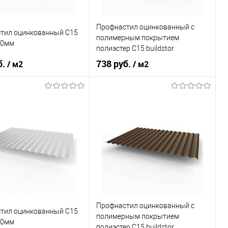
ранное
Под заказ
В избранное
Под заказ
Профнастил оцинкованный с
тил оцинкованный С15
полимерным покрытием
80мм
полиэстер С15 buildstor
0,5х1180мм RAL 7024
б.
738 руб.
/ м2
/ м2
Графитовый серый
светло-серый
Оттенок
Графитовый серый
, мм
0,55
Толщина, мм
0,5
В корзину
В корзину
ь в 1 клик
Сравнение
Купить в 1 клик
Сравнение
ранное
Под заказ
В избранное
Под заказ
Профнастил оцинкованный с
тил оцинкованный С15
полимерным покрытием
80мм
полиэстер С15 buildstor