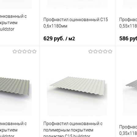
Под заказ
В избранное
Под заказ
В изб
инкованный с
Профнастил оцинкованный С15
Профнас
крытием
0,6х1180мм
0,55х11
uildstor
 9002 Светло-
629 руб.
586 ру
/ м2
Светло-серый
Оттенок
светло-серый
Оттенок
0,4
Толщина, мм
0,6
Толщина
корзину
В корзину
ик
Сравнение
Купить в 1 клик
Сравнение
Купит
Под заказ
В избранное
Под заказ
В изб
инкованный с
Профнастил оцинкованный с
Профнас
крытием
полимерным покрытием
0,35х11
uildstor
полиэстер С15 buildstor