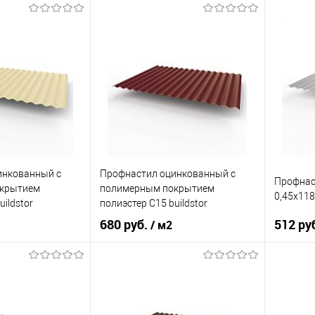
Слоновая кость
Оттенок
Зелёный мох
Оттенок
0,5
Толщина, мм
0,35
Толщина
корзину
В корзину
ик
Сравнение
Купить в 1 клик
Сравнение
Купит
Под заказ
В избранное
Под заказ
В изб
инкованный с
Профнастил оцинкованный с
Профнас
крытием
полимерным покрытием
0,45х11
uildstor
полиэстер С15 buildstor
 1015 Светлая
0,4х1180мм RAL 3005 Винно-
680 руб.
512 ру
/ м2
красный
я слоновая кость
Оттенок
Винно-красный
Оттенок
0,4
Толщина, мм
0,4
Толщина