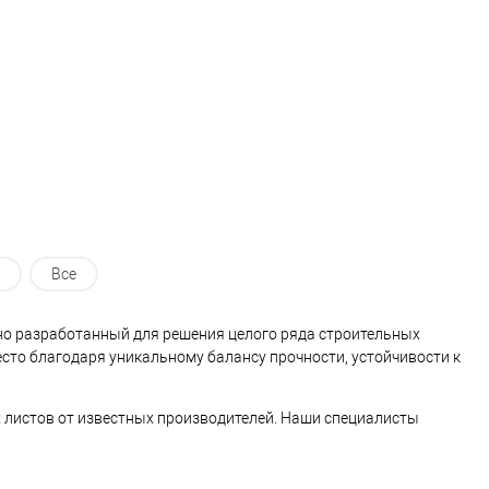
ь в 1 клик
Сравнение
Купить в 1 клик
Сравнение
ранное
Под заказ
В избранное
Под заказ
Все
о разработанный для решения целого ряда строительных
есто благодаря уникальному балансу прочности, устойчивости к
листов от известных производителей. Наши специалисты