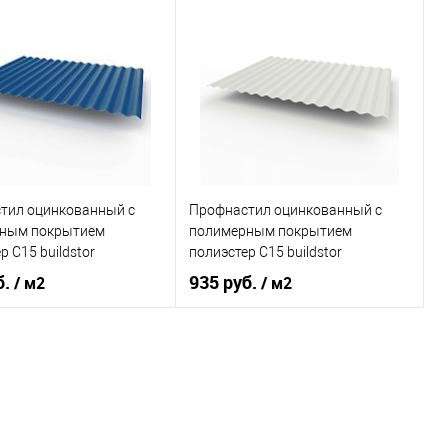
, мм
0,45
Толщина, мм
0,45
В корзину
В корзину
ь в 1 клик
Сравнение
Купить в 1 клик
Сравнение
ранное
Под заказ
В избранное
Под заказ
тил оцинкованный с
Профнастил оцинкованный с
ным покрытием
полимерным покрытием
р С15 buildstor
полиэстер С15 buildstor
80мм RAL 5005
0,7х1180мм RAL 9002 Светло-
б.
935 руб.
/ м2
/ м2
ный синий
серый
Сигнальный синий
Оттенок
Светло-серый
, мм
0,45
Толщина, мм
0,7
В корзину
В корзину