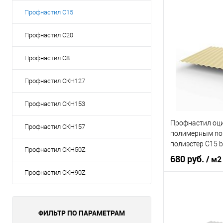
Профнастил С15
Оттенок
Толщина, мм
Профнастил С20
Профнастил С8
В 
Профнастил СКН127
Купить в 1 кл
Профнастил СКН153
В избранное
Профнастил оц
Профнастил СКН157
полимерным по
полиэстер С15 b
Профнастил СКН50Z
0,4х1180мм RAL
680 руб.
/ м2
слоновая кость
Профнастил СКН90Z
Оттенок
Светла
Толщина, мм
ФИЛЬТР ПО ПАРАМЕТРАМ