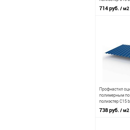
0,45х1180мм RA
714 руб.
/ м2
Сигнальный се
Оттенок
С
Толщина, мм
В 
Купить в 1 кл
В избранное
Профнастил оц
полимерным по
полиэстер С15 b
0,5х1180мм RAL
738 руб.
/ м2
Сигнальный си
Оттенок
С