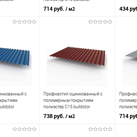
L 7004
0,45х1180мм RAL 9002 Светло-
714 руб.
434 ру
/ м2
рый
серый
игнальный серый
Оттенок
Светло-серый
Оттенок
0,45
Толщина, мм
0,45
Толщина
корзину
В корзину
ик
Сравнение
Купить в 1 клик
Сравнение
Купит
Под заказ
В избранное
Под заказ
В изб
инкованный с
Профнастил оцинкованный с
Профнас
крытием
полимерным покрытием
полимер
uildstor
полиэстер С15 buildstor
полиэсте
 5005
0,5х1180мм RAL 3005 Винно-
0,45х118
738 руб.
714 ру
/ м2
ний
красный
алюмин
игнальный синий
Оттенок
Винно-красный
Оттенок