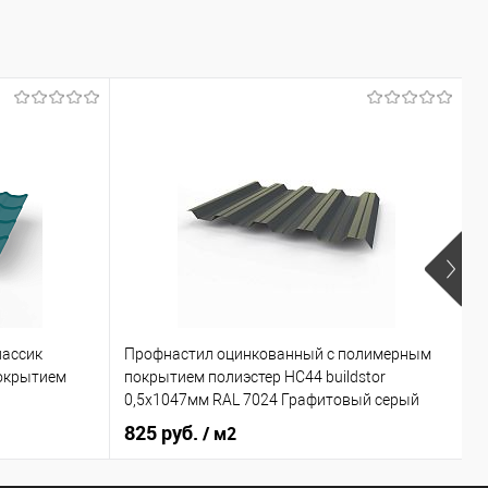
лассик
Профнастил оцинкованный с полимерным
Г
окрытием
покрытием полиэстер НС44 buildstor
с
0,5х1047мм RAL 7024 Графитовый серый
825 руб.
7
/ м2