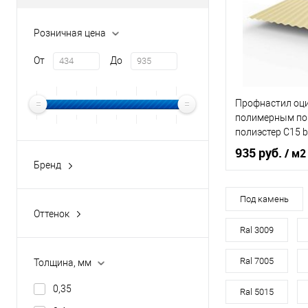
В 
Розничная цена
Купить в 1 кл
От
До
В избранное
Профнастил оц
полимерным по
полиэстер С15 b
0,7х1180мм RAL
935 руб.
/ м2
слоновая кость
Бренд
buildstor
Оттенок
Светла
Под камень
Оттенок
Толщина, мм
Бело-алюминиевый
Ral 3009
Винно-красный
Ral 7005
Толщина, мм
В 
Графитовый серый
0,35
Ral 5015
Зелёный мох
Купить в 1 кл