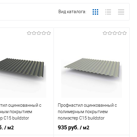
Вид каталога:
тил оцинкованный с
Профнастил оцинкованный с
ным покрытием
полимерным покрытием
р С15 buildstor
полиэстер С15 buildstor
0мм RAL 7024
0,7х1180мм RAL 7004
б.
935 руб.
/ м2
/ м2
вый серый
Сигнальный серый