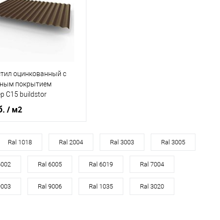
В корзину
В корзину
ь в 1 клик
Сравнение
Купить в 1 клик
Сравнение
ранное
Под заказ
В избранное
Под заказ
тил оцинкованный с
ным покрытием
р С15 buildstor
0мм RAL 8017
б.
/ м2
но-коричневый
Шоколадно-коричневый
Ral 1018
Ral 2004
Ral 3003
Ral 3005
, мм
0,7
6002
Ral 6005
Ral 6019
Ral 7004
9003
Ral 9006
Ral 1035
Ral 3020
В корзину
ь в 1 клик
Сравнение