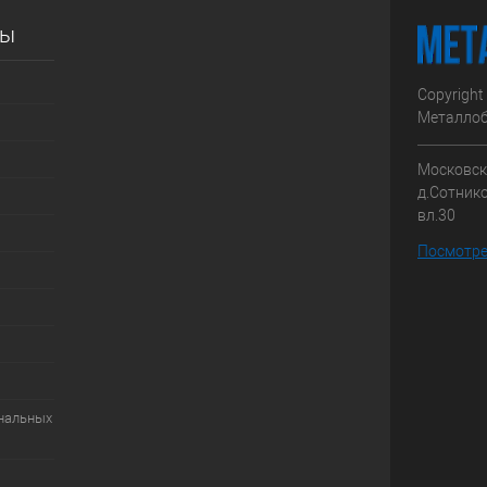
сы
Copyright
Металлоб
Московска
д.Сотник
вл.30
Посмотре
ональных