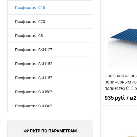
Профнастил С15
Оттенок
Толщина, мм
Профнастил С20
Профнастил С8
В 
Профнастил СКН127
Купить в 1 кл
Профнастил СКН153
В избранное
Профнастил оц
Профнастил СКН157
полимерным по
полиэстер С15 b
Профнастил СКН50Z
0,7х1180мм RAL
935 руб.
/ м2
Сигнальный си
Профнастил СКН90Z
Оттенок
С
Толщина, мм
ФИЛЬТР ПО ПАРАМЕТРАМ