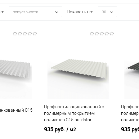
о:
Показать по:
популярности
30
Профнастил оцинкованный с
Профнас
инкованный С15
полимерным покрытием
полимер
полиэстер С15 buildstor
полиэсте
0,7х1180мм RAL 9002 Светло-
0,7х118
935 руб.
935 ру
/ м2
серый
Графито