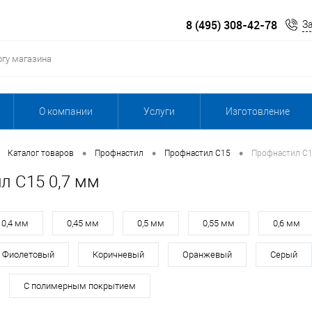
8 (495) 308-42-78
З
О компании
Услуги
Изготовление
•
•
•
Каталог товаров
Профнастил
Профнастил С15
Профнастил С1
л С15 0,7 мм
0,4 мм
0,45 мм
0,5 мм
0,55 мм
0,6 мм
Фиолетовый
Коричневый
Оранжевый
Серый
С полимерным покрытием