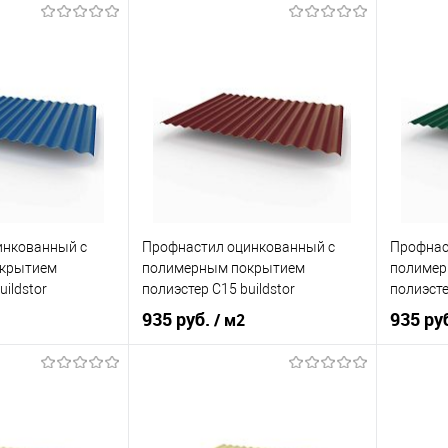
светло-серый
Оттенок
Светло-серый
Оттенок
0,7
Толщина, мм
0,7
Толщина
корзину
В корзину
ик
Сравнение
Купить в 1 клик
Сравнение
Купит
Под заказ
В избранное
Под заказ
В изб
инкованный с
Профнастил оцинкованный с
Профнас
крытием
полимерным покрытием
полимер
uildstor
полиэстер С15 buildstor
полиэсте
 5005
0,7х1180мм RAL 3005 Винно-
0,7х118
935 руб.
935 ру
/ м2
ний
красный
мох
игнальный синий
Оттенок
Винно-красный
Оттенок
0,7
Толщина, мм
0,7
Толщина