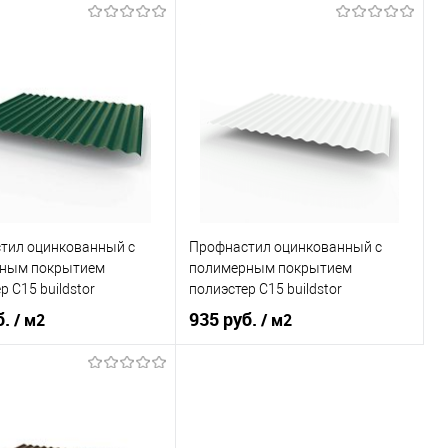
Графитовый серый
Оттенок
Сигнальный серый
, мм
0,7
Толщина, мм
0,7
В корзину
В корзину
ь в 1 клик
Сравнение
Купить в 1 клик
Сравнение
ранное
Под заказ
В избранное
Под заказ
тил оцинкованный с
Профнастил оцинкованный с
ным покрытием
полимерным покрытием
р С15 buildstor
полиэстер С15 buildstor
0мм RAL 6005 Зелёный
0,7х1180мм RAL 9003
б.
935 руб.
/ м2
/ м2
Сигнальный белый
Зелёный мох
Оттенок
Сигнальный белый
, мм
0,7
Толщина, мм
0,7