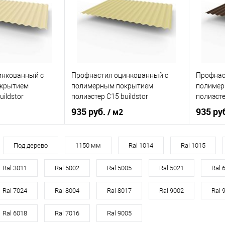
корзину
В корзину
ик
Сравнение
Купить в 1 клик
Сравнение
Купит
Под заказ
В избранное
Под заказ
В изб
инкованный с
Профнастил оцинкованный с
Профнас
крытием
полимерным покрытием
полимер
uildstor
полиэстер С15 buildstor
полиэсте
 1015 Светлая
0,7х1180мм RAL 1014 Слоновая
0,7х118
935 руб.
935 ру
/ м2
кость
Шоколад
я слоновая кость
Оттенок
Слоновая кость
Оттенок
Под дерево
1150 мм
Ral 1014
Ral 1015
0,7
Толщина, мм
0,7
Толщина
Ral 3011
Ral 5002
Ral 5005
Ral 5021
Ral 
Ral 7024
Ral 8004
Ral 8017
Ral 9002
Ral 
корзину
В корзину
Ral 6018
Ral 7016
Ral 9005
ик
Сравнение
Купить в 1 клик
Сравнение
Купит