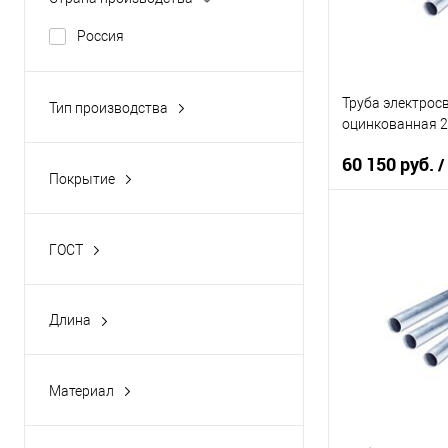
Россия
Труба электрос
Тип производства
оцинкованная 20
Электросварная
прямошовная оцинкованная
60 150 руб.
/
Покрытие
Оцинкованная
В 
ГОСТ
ГОСТ 3262-75, ГОСТ 10705-80,
ГОСТ 10704-91
Купить в 1 кл
Длина
В избранное
10500
4700
Материал
6000
Сталь
6600