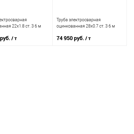
лектросварная
Труба электросварная
нная 22х1.8 ст. 3 6 м
оцинкованная 28х0.7 ст. 3 6 м
 руб.
74 950 руб.
/ т
/ т
В корзину
В корзину
ь в 1 клик
Сравнение
Купить в 1 клик
Сравнение
ранное
Под заказ
В избранное
Под заказ