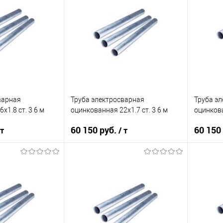
варная
Труба электросварная
Труба э
х1.8 ст. 3 6 м
оцинкованная 22х1.7 ст. 3 6 м
оцинкова
60 150 руб.
60 150
 т
/ т
корзину
В корзину
ик
Сравнение
Купить в 1 клик
Сравнение
Купит
Под заказ
В избранное
Под заказ
В изб