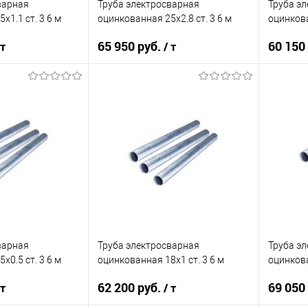
варная
Труба электросварная
Труба э
х1.1 ст. 3 6 м
оцинкованная 25х2.8 ст. 3 6 м
оцинкова
65 950 руб.
60 150
 т
/ т
корзину
В корзину
ик
Сравнение
Купить в 1 клик
Сравнение
Купит
Под заказ
В избранное
Под заказ
В изб
варная
Труба электросварная
Труба э
х0.5 ст. 3 6 м
оцинкованная 18х1 ст. 3 6 м
оцинкова
62 200 руб.
69 050
 т
/ т