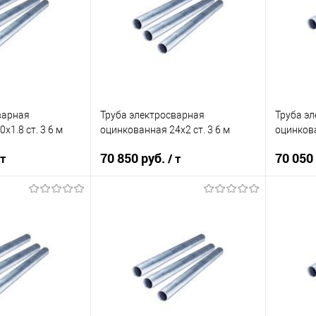
ик
Сравнение
Купить в 1 клик
Сравнение
Купит
Под заказ
В избранное
Под заказ
В изб
варная
Труба электросварная
Труба э
х1.8 ст. 3 6 м
оцинкованная 24х2 ст. 3 6 м
оцинкова
70 850 руб.
70 050
 т
/ т
корзину
В корзину
ик
Сравнение
Купить в 1 клик
Сравнение
Купит
Под заказ
В избранное
Под заказ
В изб