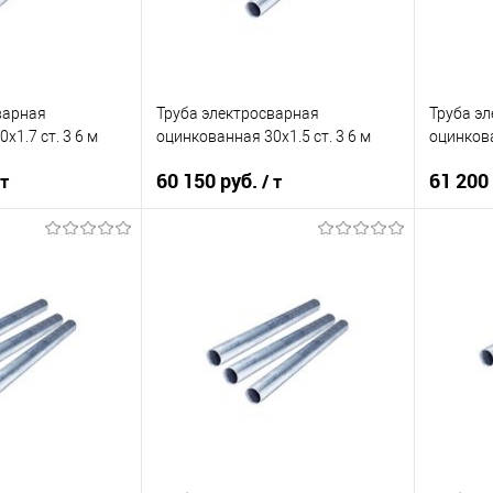
варная
Труба электросварная
Труба э
х1.7 ст. 3 6 м
оцинкованная 30х1.5 ст. 3 6 м
оцинкова
60 150 руб.
61 200
 т
/ т
корзину
В корзину
ик
Сравнение
Купить в 1 клик
Сравнение
Купит
Под заказ
В избранное
Под заказ
В изб