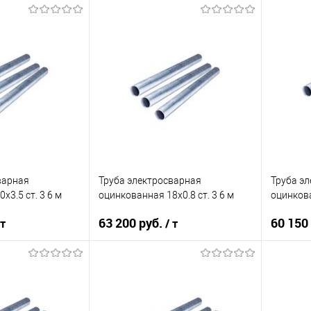
корзину
В корзину
ик
Сравнение
Купить в 1 клик
Сравнение
Купит
Под заказ
В избранное
Под заказ
В изб
варная
Труба электросварная
Труба э
х3.5 ст. 3 6 м
оцинкованная 18х0.8 ст. 3 6 м
оцинкова
63 200 руб.
60 150
 т
/ т
корзину
В корзину