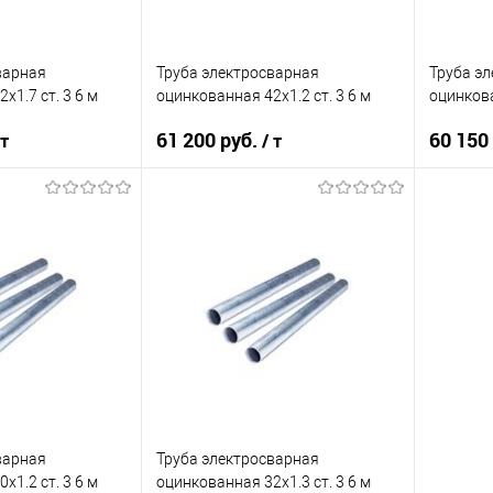
варная
Труба электросварная
Труба э
х1.7 ст. 3 6 м
оцинкованная 42х1.2 ст. 3 6 м
оцинкова
61 200 руб.
60 150
 т
/ т
корзину
В корзину
ик
Сравнение
Купить в 1 клик
Сравнение
Купит
Под заказ
В избранное
Под заказ
В изб
варная
Труба электросварная
х1.2 ст. 3 6 м
оцинкованная 32х1.3 ст. 3 6 м