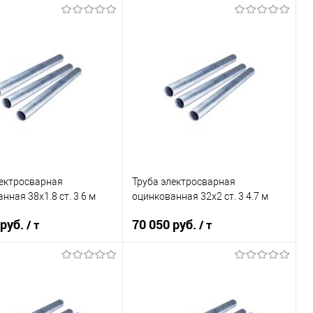
В корзину
В корзину
ь в 1 клик
Сравнение
Купить в 1 клик
Сравнение
ранное
Под заказ
В избранное
Под заказ
лектросварная
Труба электросварная
нная 38х1.8 ст. 3 6 м
оцинкованная 32х2 ст. 3 4.7 м
 руб.
70 050 руб.
/ т
/ т
В корзину
В корзину