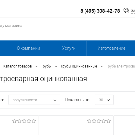
8 (495) 308-42-78
З
О компании
Услуги
Изготовление
•
•
•
Каталог товаров
Трубы
Трубы оцинкованные
Труба электросв
ктросварная оцинкованная
о:
Показать по:
популярности
30