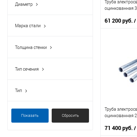
Труба электрос
Диаметр
7800
оцинкованная 35
61 200 руб.
/
Марка стали
Ст1-3
В 
Толщина стенки
0.5
Купить в 1 кл
0.6
Тип сечения
В избранное
0.7
Круглая
0.8
Тип
0.9
Тонкостенная
Показать ещё 12
Труба электрос
оцинкованная 25
Показать
Сбросить
71 400 руб.
/