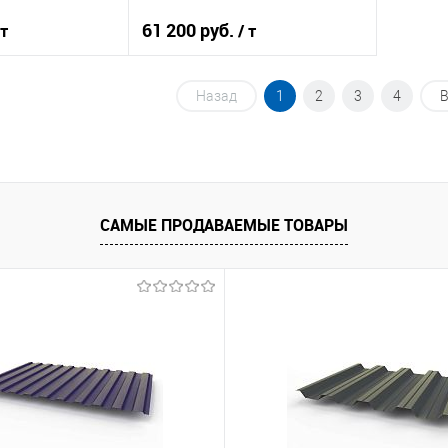
61 200 руб.
 т
/ т
Назад
1
2
3
4
В
корзину
В корзину
ик
Сравнение
Купить в 1 клик
Сравнение
Под заказ
В избранное
Под заказ
САМЫЕ ПРОДАВАЕМЫЕ ТОВАРЫ