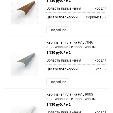
1 130 руб.
/ м2
Область применения
кровля
Цвет человеческий
коричневый
Подробнее
Карнизная планка RAL 7046
оцинкованная c порошковым
покрытием 0,45мм
1 130 руб.
/ м2
Область применения
кровля
Цвет человеческий
серый
Подробнее
Карнизная планка RAL 9003
оцинкованная c порошковым
покрытием 0,45мм полиуретан
1 130 руб.
/ м2
Область применения
кровля