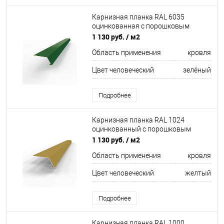
Карнизная планка RAL 6035
оцинкованная c порошковым
покрытием 0,45мм
1 130 руб.
/ м2
Область применения
кровля
Цвет человеческий
зелёный
Подробнее
Карнизная планка RAL 1024
оцинкованный c порошковым
покрытием 0,45мм
1 130 руб.
/ м2
Область применения
кровля
Цвет человеческий
желтый
Подробнее
Карнизная планка RAL 1000