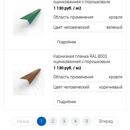
оцинкованная c порошковым
покрытием 0,45мм
1 130 руб.
/ м2
Область применения
кровля
Цвет человеческий
зелёный
Подробнее
Карнизная планка RAL 8003
оцинкованная c порошковым
покрытием 0,45мм
1 130 руб.
/ м2
Область применения
кровля
Цвет человеческий
коричневый
Подробнее
Назад
1
2
3
4
9
Вперед