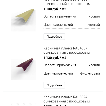
оцинкованный c порошковым
покрытием 0,45мм
1 130 руб.
/ м2
Область применения
кровля
Цвет человеческий
желтый
Подробнее
Карнизная планка RAL 4007
оцинкованная c порошковым
покрытием 0,45мм
1 130 руб.
/ м2
Область применения
кровля
Цвет человеческий
фиолетовый
Подробнее
Карнизная планка RAL 8024
оцинкованная c порошковым
покрытием 0,45мм