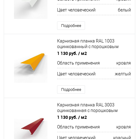
Цвет человеческий
белый
Подробнее
Карнизная планка RAL 1003
оцинкованный c порошковым
покрытием 0,45мм
1 130 руб.
/ м2
Область применения
кровля
Цвет человеческий
желтый
Подробнее
Карнизная планка RAL 3003
оцинкованная c порошковым
покрытием 0,45мм полиуретан
1 130 руб.
/ м2
Область применения
кровля
Цвет человеческий
красный