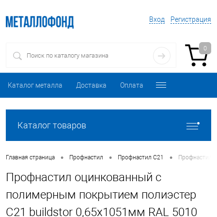
Вход
Регистрация
0
Каталог металла
Доставка
Оплата
Каталог товаров
•
•
•
Главная страница
Профнастил
Профнастил C21
Профнастил о
Профнастил оцинкованный с
полимерным покрытием полиэстер
С21 buildstor 0,65х1051мм RAL 5010