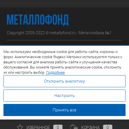
Copyright 2005-2022 © metallofond.ru - Металлобаза №1.
Московская область, Ступинский р-н, д.Сотниково,
Мы используем необходимые cookie для работы сайта, корзины и
ул.Железнодорожная, вл.30
форм. Аналитические cookie Яндекс.Метрики используются только с
вашего согласия для анализа работы сайта и улучшения качества
Посмотреть на карте
обслуживания. Вы можете принять аналитические cookie, отклонить
их или настроить выбор.
Подробнее
8 (495) 308-42-78
Отклонить аналитику
Email:
info@metallofond.ru
Настроить
График работы Пн-Пт: с 9:00 до 21:00 Сб: с 9:00 до 18:00 Вс:
Выходной
Принять все
ИЗБРАННОЕ
0
КОРЗИНА
0