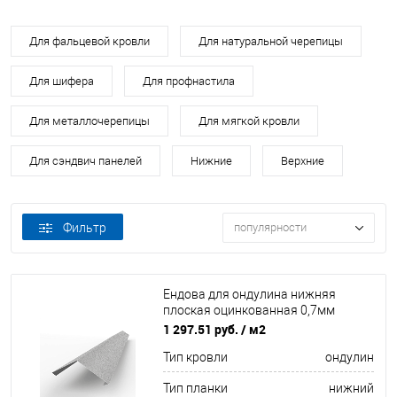
Для фальцевой кровли
Для натуральной черепицы
Для шифера
Для профнастила
Для металлочерепицы
Для мягкой кровли
Для сэндвич панелей
Нижние
Верхние
Фильтр
популярности
Ендова для ондулина нижняя
плоская оцинкованная 0,7мм
ширина более 625 мм
1 297.51 руб.
/ м2
Тип кровли
ондулин
Тип планки
нижний