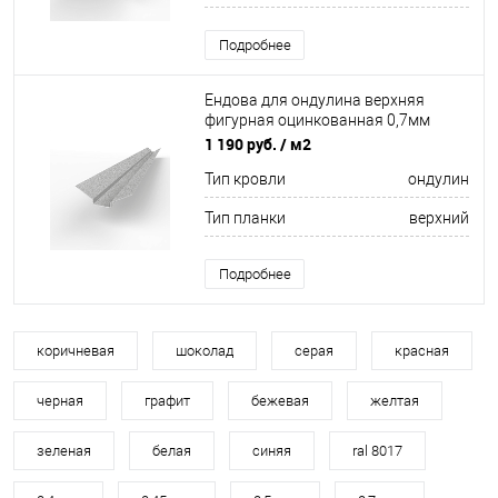
Подробнее
Ендова для ондулина верхняя
фигурная оцинкованная 0,7мм
ширина более 625 мм
1 190 руб.
/ м2
Тип кровли
ондулин
Тип планки
верхний
Подробнее
коричневая
шоколад
серая
красная
черная
графит
бежевая
желтая
зеленая
белая
синяя
ral 8017