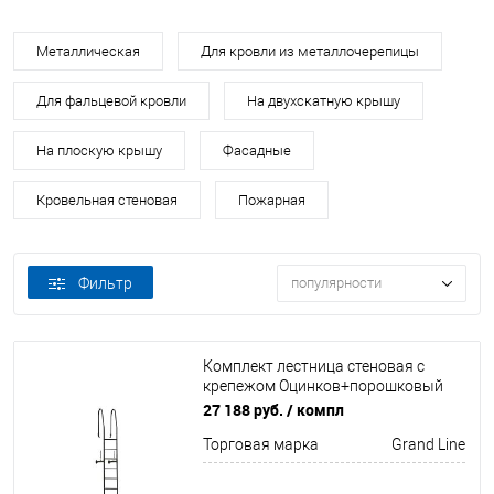
Металлическая
Для кровли из металлочерепицы
Для фальцевой кровли
На двухскатную крышу
На плоскую крышу
Фасадные
Кровельная стеновая
Пожарная
Фильтр
популярности
Комплект лестница стеновая с
крепежом Оцинков+порошковый
окрас 2760мм Grand Line
27 188 руб.
/ компл
Торговая марка
Grand Line