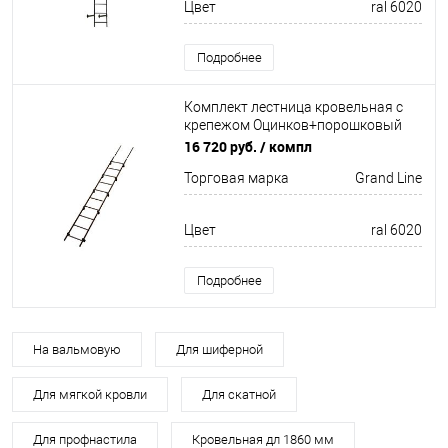
Цвет
ral 6020
Подробнее
Комплект лестница кровельная с
крепежом Оцинков+порошковый
окрас 2760мм Grand Line
16 720 руб.
/ компл
Торговая марка
Grand Line
Цвет
ral 6020
Подробнее
На вальмовую
Для шиферной
Для мягкой кровли
Для скатной
Для профнастила
Кровельная дл 1860 мм