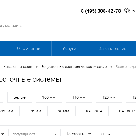
8 (495) 308-42-78
З
О компании
Услуги
Изготовление
•
•
Каталог товаров
Водосточные системы металлические
Белые водо
осточные системы
Белые
100 мм
110 мм
120 мм
1
350 мм
76 мм
90 мм
RAL 7024
RAL 8017
о:
Показать по:
популярности
30