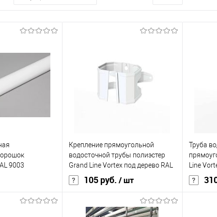
ная
Крепление прямоугольной
Труба в
порошок
водосточной трубы полиэстер
прямоуг
AL 9003
Grand Line Vortex под дерево RAL
Line Vor
9003
.
105 руб.
310
/ шт
220
Цвет
9003
Диаметр