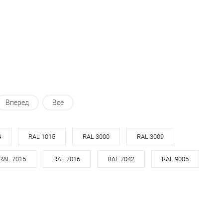
Купить в 1 клик
Сравнение
ь в 1 клик
Сравнение
В избранное
Под заказ
ранное
Под заказ
Вперед
Все
4
RAL 1015
RAL 3000
RAL 3009
RAL 7015
RAL 7016
RAL 7042
RAL 9005