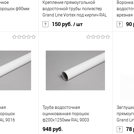
чное
Крепление прямоугольной
Воронка
Под заказ
В избранное
Под заказ
В изб
порошок ф90мм
водосточной трубы полиэстер
водосто
Grand Line Vortex под кирпич RAL
врезная 
9003
9003
150 руб.
90 
/ шт
90
Цвет
9003
Цвет
9016
Цвет человеческий
белый
Цвет чел
кий
белый
В корзину
корзину
Купить в 1 клик
Сравнение
Купит
В избранное
Под заказ
В изб
ик
Сравнение
ная
Труба водосточная
Заглушк
Под заказ
порошок
оцинкованная порошок
прямоуг
AL 9016
ф200х1250мм RAL 9003
Grand Li
RAL 900
948 руб.
78 