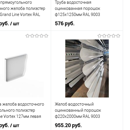
 прямоугольного
Труба водосточная
В избранное
Под заказ
ранное
Под заказ
чного желоба полиэстер
оцинкованная порошок
Grand Line Vortex RAL
ф125х1250мм RAL 9003
руб.
576 руб.
/ шт
Диаметр, мм
125
9003
Цвет
9003
овеческий
белый
Цвет человеческий
белый
В корзину
В корзину
ь в 1 клик
Сравнение
ранное
Под заказ
Купить в 1 клик
Сравнение
а желоба водосточного
Желоб водосточный
В избранное
Под заказ
ольного полиэстер
оцинкованный порошок
ne Vortex 127мм левая
ф220х2000мм RAL 9003
3
руб.
955.20 руб.
/ шт