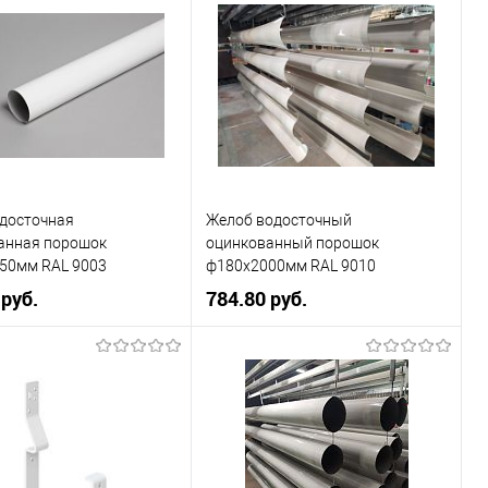
9003
Цвет
9003
овеческий
белый
Цвет человеческий
белый
В корзину
В корзину
ь в 1 клик
Сравнение
Купить в 1 клик
Сравнение
одосточная
Желоб водосточный
ранное
Под заказ
В избранное
Под заказ
анная порошок
оцинкованный порошок
50мм RAL 9003
ф180х2000мм RAL 9010
 руб.
784.80 руб.
, мм
150
Диаметр, мм
180
9003
Цвет
9010
овеческий
белый
Цвет человеческий
белый