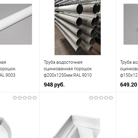
9003
Цвет человеческий
белый
Цвет
кий
белый
Цвет чел
В корзину
корзину
Купить в 1 клик
Сравнение
В избранное
Под заказ
ик
Сравнение
Купит
ная
Труба водосточная
Труба в
Под заказ
В изб
порошок
оцинкованная порошок
оцинков
AL 9003
ф200х1250мм RAL 9010
ф150х12
948 руб.
649.20
110
Диаметр, мм
200
Диаметр
9003
Цвет
9010
Цвет
кий
белый
Цвет человеческий
белый
Цвет чел