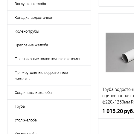
Заглушка желоба
Канадка водосточная
Колено трубы
Крепление желоба
Пластиковые водосточные системы
Прямоугольные водосточные
системы
Труба водосточ
Соединитель желоба
оцинкованная 
ф220х1250мм R
Труба
1 015.20 руб
Угол желоба
Диаметр, мм
Хомут трубы