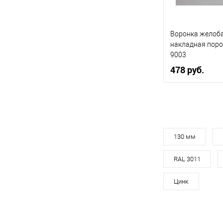
Купить в 1 кл
Воронка желоб
В избранное
накладная пор
9003
478 руб.
Диаметр, мм
Цвет
Цвет человечес
130 мм
RAL 3011
В 
Цинк
Купить в 1 кл
В избранное