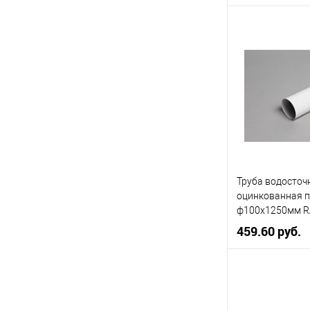
Диаметр, мм
Цвет
Цвет человечес
В 
Купить в 1 кл
Труба водосточ
В избранное
оцинкованная 
ф100х1250мм R
459.60 руб.
Диаметр, мм
Цвет