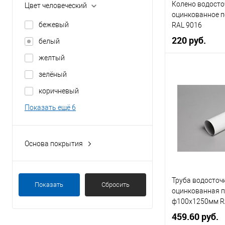
Колено водосто
Цвет человеческий
В избранное
125
оцинкованное 
бежевый
RAL 9016
Показать ещё 17
220 руб.
белый
желтый
Диаметр, мм
зелёный
Цвет
коричневый
Цвет человечес
Показать ещё 6
В 
Основа покрытия
пластик
Купить в 1 кл
полиуретан
Труба водосточ
В избранное
Показать
Сбросить
полиэстер
оцинкованная 
ф100х1250мм R
порошок
459.60 руб.