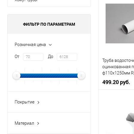
Цвет
Цвет человечес
ФИЛЬТР ПО ПАРАМЕТРАМ
В 
Розничная цена
Купить в 1 кл
От
До
Труба водосточ
В избранное
оцинкованная 
ф110х1250мм R
499.20 руб.
Диаметр, мм
Покрытие
Granite-double
Цвет
Цвет человечес
Материал
медь