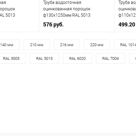
ная
Труба водосточная
Труба в
Под заказ
В избранное
Под заказ
В изб
порошок
оцинкованная порошок
оцинков
AL 5013
ф130х1250мм RAL 5013
ф110х12
576 руб.
499.20
180
Диаметр, мм
130
Диаметр
140 мм
210 мм
216 мм
220 мм
RAL 101
5013
Цвет
5013
Цвет
RAL 5005
RAL 5015
RAL 6020
RAL 7004
кий
синий
Цвет человеческий
синий
Цвет чел
корзину
В корзину
ик
Сравнение
Купить в 1 клик
Сравнение
Купит
Под заказ
В избранное
Под заказ
В изб