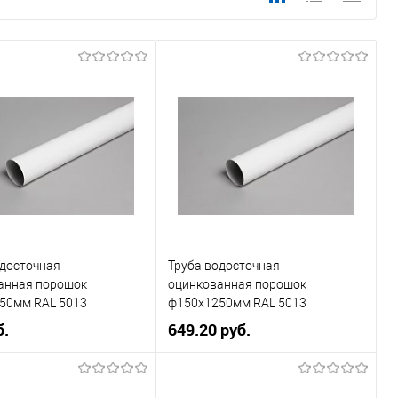
одосточная
Труба водосточная
анная порошок
оцинкованная порошок
50мм RAL 5013
ф150х1250мм RAL 5013
б.
649.20 руб.
, мм
125
Диаметр, мм
150