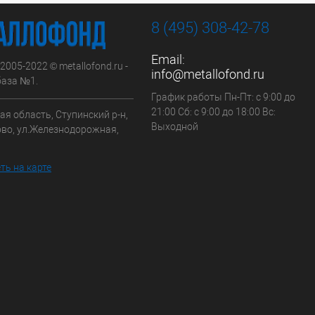
8 (495) 308-42-78
Email:
 2005-2022 © metallofond.ru -
info@metallofond.ru
аза №1.
График работы Пн-Пт: с 9:00 до
21:00 Сб: с 9:00 до 18:00 Вс:
я область, Ступинский р-н,
Выходной
ово, ул.Железнодорожная,
ть на карте