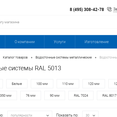
8 (495) 308-42-78
З
О компании
Услуги
Изготовление
•
•
Каталог товаров
Водосточные системы металлические
Водосточны
ые системы RAL 5013
Белые
100 мм
110 мм
120 мм
1
350 мм
76 мм
90 мм
RAL 7024
RAL 8017
о:
Показать по:
популярности
30