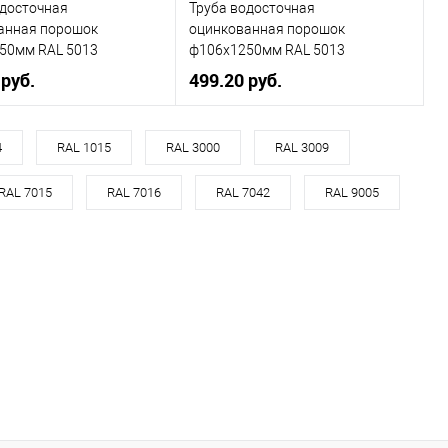
одосточная
Труба водосточная
ранное
Под заказ
В избранное
Под заказ
анная порошок
оцинкованная порошок
50мм RAL 5013
ф106х1250мм RAL 5013
 руб.
499.20 руб.
, мм
110
Диаметр, мм
106
4
RAL 1015
RAL 3000
RAL 3009
5013
Цвет
5013
RAL 7015
RAL 7016
RAL 7042
RAL 9005
овеческий
синий
Цвет человеческий
синий
В корзину
В корзину
ь в 1 клик
Сравнение
Купить в 1 клик
Сравнение
ранное
Под заказ
В избранное
Под заказ