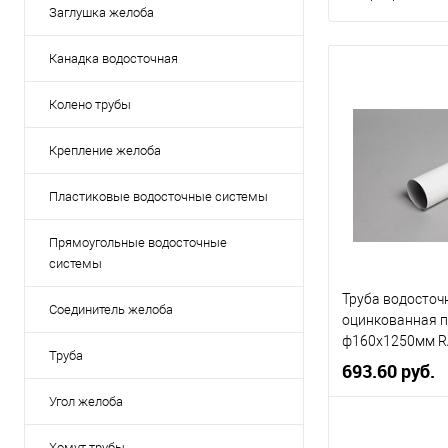
Заглушка желоба
Канадка водосточная
Колено трубы
Крепление желоба
Пластиковые водосточные системы
Прямоугольные водосточные
системы
Труба водосточ
Соединитель желоба
оцинкованная 
ф160х1250мм R
Труба
693.60 руб.
Угол желоба
Диаметр, мм
Хомут трубы