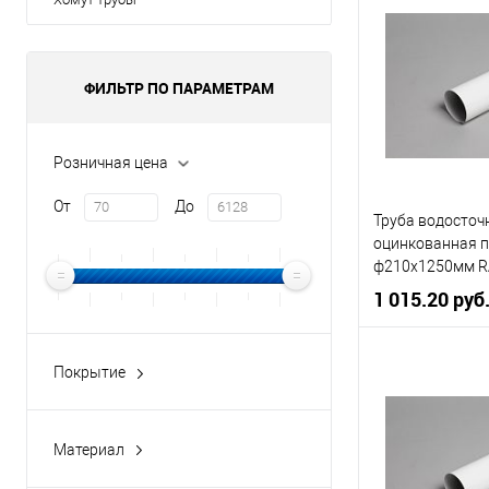
Цвет
Цвет человечес
ФИЛЬТР ПО ПАРАМЕТРАМ
В 
Розничная цена
Купить в 1 кл
От
До
Труба водосточ
В избранное
оцинкованная 
ф210х1250мм R
1 015.20 руб
Диаметр, мм
Покрытие
Granite-double
Цвет
Цвет человечес
Материал
медь