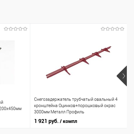
Снегозадержатель трубчатый овальный 4
ый
Г
кронштейна Оцинков+порошковый окрас
 200х450мм
о
3000мм Металл Профиль
1 921 руб.
4
/ компл