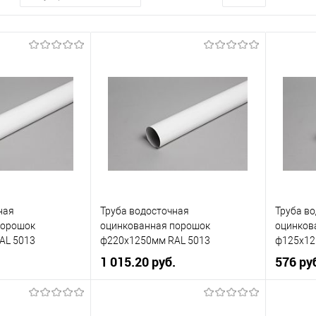
ная
Труба водосточная
Труба в
порошок
оцинкованная порошок
оцинков
AL 5013
ф220х1250мм RAL 5013
ф125х12
1 015.20 руб.
576 ру
160
Диаметр, мм
220
Диаметр