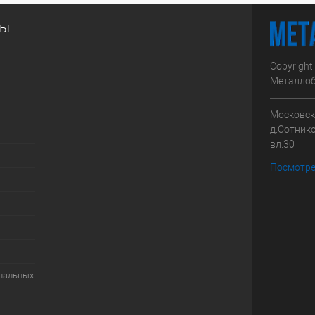
сы
Copyright
Металлоб
Московска
д.Сотник
вл.30
Посмотре
ональных