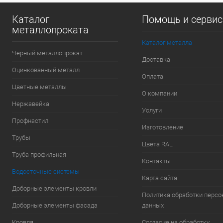
Каталог
Помощь и серви
металлопроката
Каталог металла
Черный металлопрокат
Доставка
Оцинкованный металл
Оплата
Цветные металлы
О компании
Нержавейка
Услуги
Профнастил
Изготовление
Трубы
Цвета RAL
Труба профильная
Контакты
Водосточные системы
Карта сайта
Доборные элементы кровли
Политика обработки перс
Доборные элементы фасада
данных
Кровля
Согласие на обработку