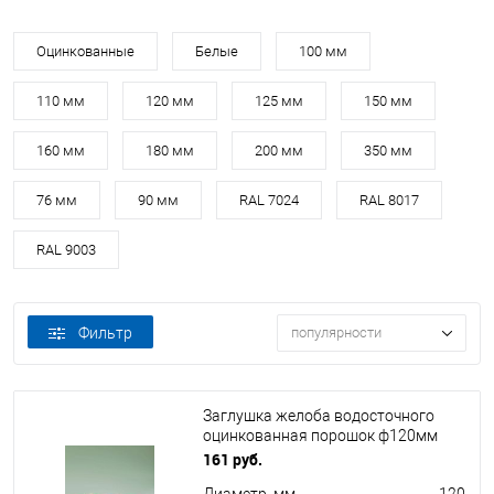
Оцинкованные
Белые
100 мм
110 мм
120 мм
125 мм
150 мм
160 мм
180 мм
200 мм
350 мм
76 мм
90 мм
RAL 7024
RAL 8017
RAL 9003
Фильтр
популярности
Заглушка желоба водосточного
оцинкованная порошок ф120мм
RAL 9002
161 руб.