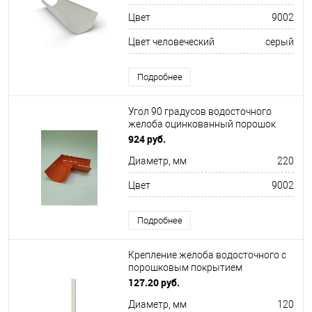
Цвет
9002
Цвет человеческий
серый
Подробнее
Угол 90 градусов водосточного
желоба оцинкованный порошок
ф220х400х400мм RAL 9002
924 руб.
Диаметр, мм
220
Цвет
9002
Подробнее
Крепление желоба водосточного c
порошковым покрытием
ф120x350мм RAL 9002
127.20 руб.
Диаметр, мм
120