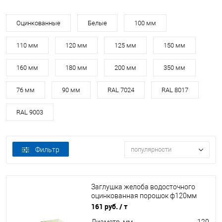
Оцинкованные
Белые
100 мм
110 мм
120 мм
125 мм
150 мм
160 мм
180 мм
200 мм
350 мм
76 мм
90 мм
RAL 7024
RAL 8017
RAL 9003
Фильтр
популярности
Заглушка желоба водосточного
оцинкованная порошок ф120мм
RAL 9016
161 руб.
/ т