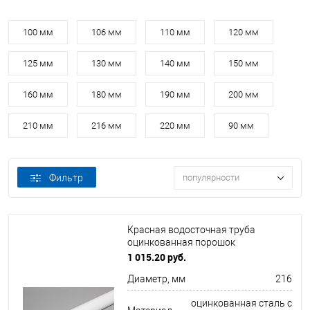
100 мм
106 мм
110 мм
120 мм
125 мм
130 мм
140 мм
150 мм
160 мм
180 мм
190 мм
200 мм
210 мм
216 мм
220 мм
90 мм
Фильтр
популярности
Красная водосточная труба
оцинкованная порошок
ф216х1250мм RAL 3020
1 015.20 руб.
Диаметр, мм
216
оцинкованная сталь с