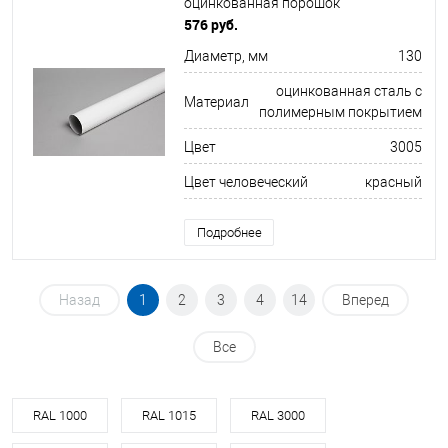
оцинкованная порошок
ф130х1250мм RAL 3005
576 руб.
Диаметр, мм
130
оцинкованная сталь с
Материал
полимерным покрытием
Цвет
3005
Цвет человеческий
красный
Подробнее
Назад
1
2
3
4
14
Вперед
Все
RAL 1000
RAL 1015
RAL 3000