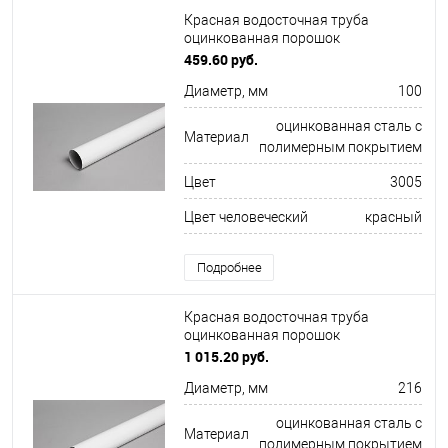
Красная водосточная труба
оцинкованная порошок
ф100х1250мм RAL 3005
459.60 руб.
Диаметр, мм
100
оцинкованная сталь с
Материал
полимерным покрытием
Цвет
3005
Цвет человеческий
красный
Подробнее
Красная водосточная труба
оцинкованная порошок
ф216х1250мм RAL 3022
1 015.20 руб.
Диаметр, мм
216
оцинкованная сталь с
Материал
полимерным покрытием