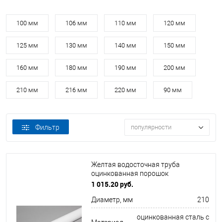
100 мм
106 мм
110 мм
120 мм
125 мм
130 мм
140 мм
150 мм
160 мм
180 мм
190 мм
200 мм
210 мм
216 мм
220 мм
90 мм
Фильтр
популярности
Желтая водосточная труба
оцинкованная порошок
ф210х1250мм RAL 1001
1 015.20 руб.
Диаметр, мм
210
оцинкованная сталь с