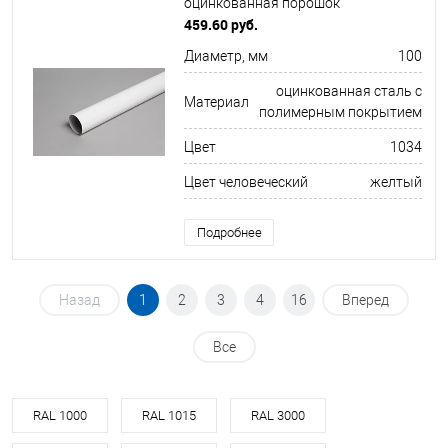
оцинкованная порошок
ф100х1250мм RAL 1034
459.60 руб.
Диаметр, мм
100
оцинкованная сталь с
Материал
полимерным покрытием
Цвет
1034
Цвет человеческий
желтый
Подробнее
Назад
1
2
3
4
16
Вперед
Все
RAL 1000
RAL 1015
RAL 3000