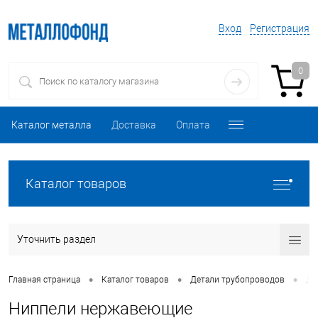
Вход
Регистрация
0
Каталог металла
Доставка
Оплата
Каталог товаров
Уточнить раздел
•
•
•
Главная страница
Каталог товаров
Детали трубопроводов
Де
Ниппели нержавеющие