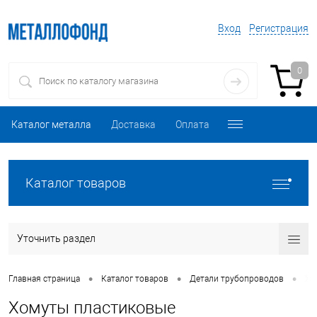
Вход
Регистрация
0
Каталог металла
Доставка
Оплата
Каталог товаров
Уточнить раздел
•
•
•
Главная страница
Каталог товаров
Детали трубопроводов
Хо
Хомуты пластиковые