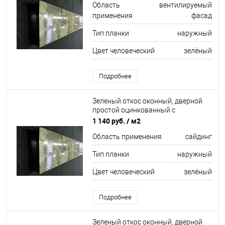
Область
вентилируемый
применения
фасад
Тип планки
наружный
Цвет человеческий
зелёный
Подробнее
Зеленый откос оконный, дверной
простой оцинкованный c
порошковым покрытием 0,5мм RAL
1 140 руб.
/ м2
6017
Область применения
сайдинг
Тип планки
наружный
Цвет человеческий
зелёный
Подробнее
Зеленый откос оконный, дверной