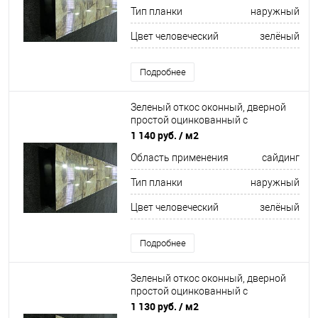
Тип планки
наружный
Цвет человеческий
зелёный
Подробнее
Зеленый откос оконный, дверной
простой оцинкованный c
порошковым покрытием 0,5мм RAL
1 140 руб.
/ м2
6012
Область применения
сайдинг
Тип планки
наружный
Цвет человеческий
зелёный
Подробнее
Зеленый откос оконный, дверной
простой оцинкованный c
порошковым покрытием 0,45мм
1 130 руб.
/ м2
RAL 6028