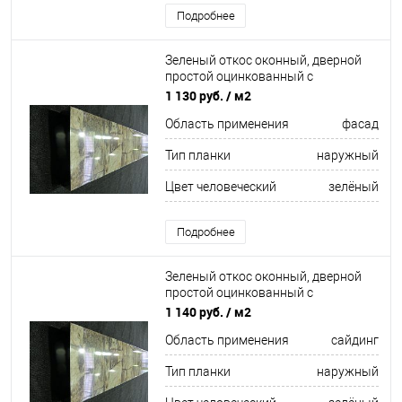
Подробнее
Зеленый откос оконный, дверной
простой оцинкованный c
порошковым покрытием 0,45мм
1 130 руб.
/ м2
RAL 6038
Область применения
фасад
Тип планки
наружный
Цвет человеческий
зелёный
Подробнее
Зеленый откос оконный, дверной
простой оцинкованный c
порошковым покрытием 0,5мм RAL
1 140 руб.
/ м2
6000
Область применения
сайдинг
Тип планки
наружный