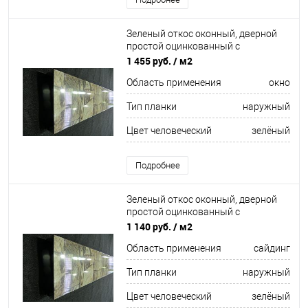
Зеленый откос оконный, дверной
простой оцинкованный c
порошковым покрытием 0,5мм
1 455 руб.
/ м2
ширина более 625 мм RAL 6006
Область применения
окно
Тип планки
наружный
Цвет человеческий
зелёный
Подробнее
Зеленый откос оконный, дверной
простой оцинкованный c
порошковым покрытием 0,5мм RAL
1 140 руб.
/ м2
6033
Область применения
сайдинг
Тип планки
наружный
Цвет человеческий
зелёный