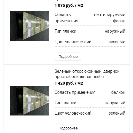
порошковым покрытием 0,4мм RAL
1 075 руб.
/ м2
6013
Область
вентилируемый
применения
фасад
Тип планки
наружный
Цвет человеческий
зелёный
Подробнее
Зеленый откос оконный, дверной
простой оцинкованный c
порошковым покрытием 0,45мм
1 420 руб.
/ м2
ширина более 625 мм RAL 6014
Область применения
балкон
Тип планки
наружный
Цвет человеческий
зелёный
Подробнее