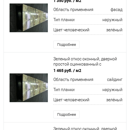
1 350 руб.
/ м2
ширина более 625 мм RAL 6011
Область применения
фасад
Тип планки
наружный
Цвет человеческий
зелёный
Подробнее
Зеленый откос оконный, дверной
простой оцинкованный c
порошковым покрытием 0,7мм RAL
1 465 руб.
/ м2
6017
Область применения
сайдинг
Тип планки
наружный
Цвет человеческий
зелёный
Подробнее
Зеленый откос оконный, дверной