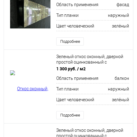
Область применения
фасад
Тип планки
наружный
Цвет человеческий
зелёный
Подробнее
Зеленый откос оконный, дверной
простой оцинкованный c
порошковым покрытием 0,55мм
1 300 руб.
/ м2
RAL 6016
Область применения
балкон
Тип планки
наружный
Цвет человеческий
зелёный
Подробнее
Зеленый откос оконный, дверной
простой оцинкованный c