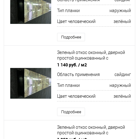
Тип планки
наружный
Цвет человеческий
зелёный
Подробнее
Зеленый откос оконный, дверной
простой оцинкованный c
порошковым покрытием 0,5мм RAL
1 140 руб.
/ м2
6029
Область применения
сайдинг
Тип планки
наружный
Цвет человеческий
зелёный
Подробнее
Зеленый откос оконный, дверной
простой оцинкованный c
порошковым покрытием 0,4мм