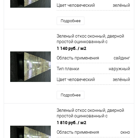
Цвет человеческий
зелёный
Подробнее
Зеленый откос оконный, дверной
простой оцинкованный c
порошковым покрытием 0,5мм RAL
1 140 руб.
/ м2
6002
Область применения
сайдинг
Тип планки
наружный
Цвет человеческий
зелёный
Подробнее
Зеленый откос оконный, дверной
простой оцинкованный c
порошковым покрытием 0,7мм
1 810 руб.
/ м2
ширина более 625 мм RAL 6032
Область применения
окно