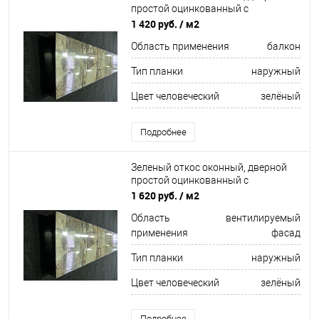
простой оцинкованный c
порошковым покрытием 0,45мм
1 420 руб.
/ м2
ширина более 625 мм RAL 6002
Область применения
балкон
Тип планки
наружный
Цвет человеческий
зелёный
Подробнее
Зеленый откос оконный, дверной
простой оцинкованный c
порошковым покрытием 0,55мм
1 620 руб.
/ м2
ширина более 625 мм RAL 6000
Область
вентилируемый
применения
фасад
Тип планки
наружный
Цвет человеческий
зелёный
Подробнее