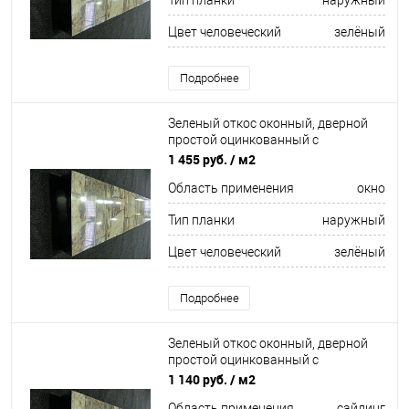
Тип планки
наружный
Цвет человеческий
зелёный
Подробнее
Зеленый откос оконный, дверной
простой оцинкованный c
порошковым покрытием 0,5мм
1 455 руб.
/ м2
ширина более 625 мм RAL 6033
Область применения
окно
Тип планки
наружный
Цвет человеческий
зелёный
Подробнее
Зеленый откос оконный, дверной
простой оцинкованный c
порошковым покрытием 0,5мм RAL
1 140 руб.
/ м2
6038
Область применения
сайдинг