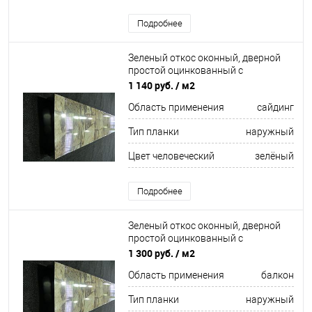
Подробнее
Зеленый откос оконный, дверной
простой оцинкованный c
порошковым покрытием 0,5мм RAL
1 140 руб.
/ м2
6028
Область применения
сайдинг
Тип планки
наружный
Цвет человеческий
зелёный
Подробнее
Зеленый откос оконный, дверной
простой оцинкованный c
порошковым покрытием 0,55мм
1 300 руб.
/ м2
RAL 6005
Область применения
балкон
Тип планки
наружный