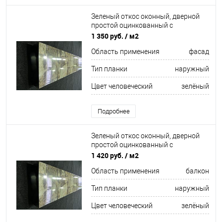
Зеленый откос оконный, дверной
простой оцинкованный c
порошковым покрытием 0,4мм
1 350 руб.
/ м2
ширина более 625 мм RAL 6012
Область применения
фасад
Тип планки
наружный
Цвет человеческий
зелёный
Подробнее
Зеленый откос оконный, дверной
простой оцинкованный c
порошковым покрытием 0,45мм
1 420 руб.
/ м2
ширина более 625 мм RAL 6019
Область применения
балкон
Тип планки
наружный
Цвет человеческий
зелёный