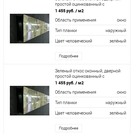
простой оцинкованный c
порошковым покрытием 0,5мм
1 455 руб.
/ м2
ширина более 625 мм RAL 6013
Область применения
окно
Тип планки
наружный
Цвет человеческий
зелёный
Подробнее
Зеленый откос оконный, дверной
простой оцинкованный c
порошковым покрытием 0,5мм
1 455 руб.
/ м2
ширина более 625 мм RAL 6011
Область применения
окно
Тип планки
наружный
Цвет человеческий
зелёный
Подробнее