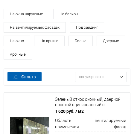
На окна наружные
На балкон
На вентилируемых фасадах
Под сайдинг
На окно
На крыше
Белые
Дверные
Арочные
Фильтр
популярности
Зеленый откос оконный, дверной
простой оцинкованный c
порошковым покрытием 0,55мм
1 620 руб.
/ м2
ширина более 625 мм RAL 6018
Область
вентилируемый
применения
фасад