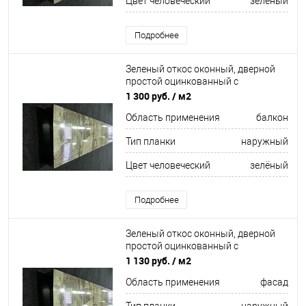
Цвет человеческий
зелёный
Подробнее
Зеленый откос оконный, дверной
простой оцинкованный c
порошковым покрытием 0,55мм
1 300 руб.
/ м2
RAL 6036
Область применения
балкон
Тип планки
наружный
Цвет человеческий
зелёный
Подробнее
Зеленый откос оконный, дверной
простой оцинкованный c
порошковым покрытием 0,45мм
1 130 руб.
/ м2
RAL 6014
Область применения
фасад