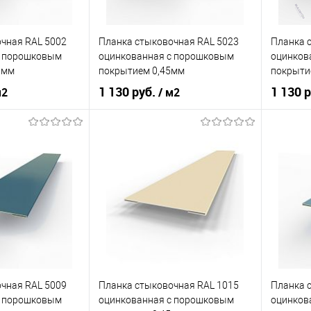
Металлические
Материал
Металлические
Материа
чная RAL 5002
Планка стыковочная RAL 5023
Планка 
корзину
В корзину
c порошковым
оцинкованная c порошковым
оцинков
 мм
покрытием 0,45мм
покрыти
ик
Сравнение
Купить в 1 клик
Сравнение
Купит
1 130 руб.
1 130 
м2
/ м2
Под заказ
В избранное
Под заказ
В изб
кованная сталь с
оцинкованная сталь с
порошковым
Материал
порошковым
Материа
покрытием
покрытием
нения
фасад
Область применения
фасад
Область
сайдинг
Тип фасада
сайдинг
Тип фас
Металлические
Материал
Металлические
Материа
чная RAL 5009
Планка стыковочная RAL 1015
Планка 
корзину
В корзину
c порошковым
оцинкованная c порошковым
оцинков