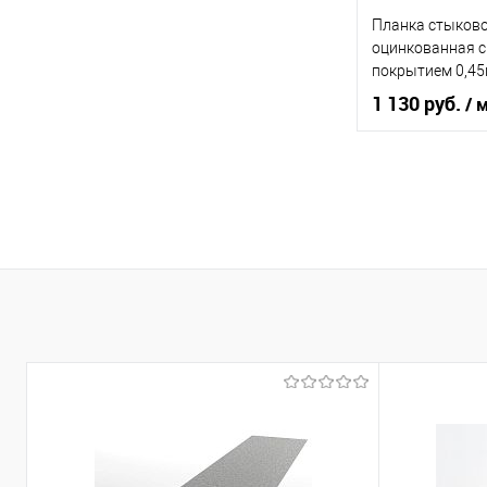
Планка стыково
В 
оцинкованная 
покрытием 0,4
Купить в 1 кл
1 130 руб.
/ 
В избранное
оцин
Материал
Область приме
Тип фасада
Материал
В 
Купить в 1 кл