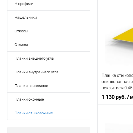
Н профили
Нащельники
Откосы
Отливы
Планки внешнего угла
Планки внутреннего угла
Планка стыково
оцинкованная 
Планки начальные
покрытием 0,4
1 130 руб.
/ 
Планки оконные
Планки стыковочные
оцин
Материал