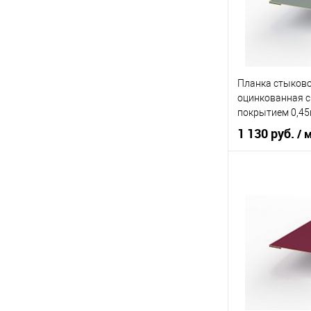
Тип фасада
Материал
Планка стыково
В 
оцинкованная 
покрытием 0,4
Купить в 1 кл
1 130 руб.
/ 
В избранное
оцин
Материал
Область приме
Тип фасада
Материал