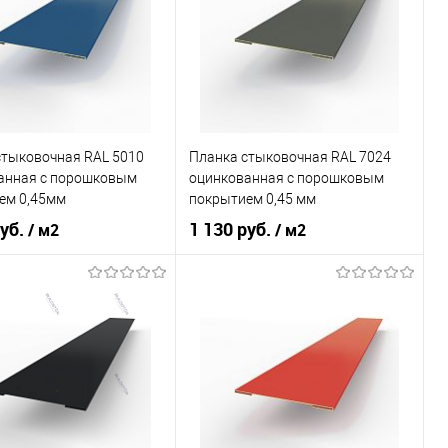
 применения
фасад
Область применения
фасад
ада
сайдинг
Тип фасада
сайдинг
л
Металлические
Материал
Металлические
стыковочная RAL 5010
Планка стыковочная RAL 7024
В корзину
В корзину
анная c порошковым
оцинкованная c порошковым
ем 0,45мм
покрытием 0,45 мм
ь в 1 клик
Сравнение
Купить в 1 клик
Сравнение
руб.
1 130 руб.
/ м2
/ м2
ранное
Под заказ
В избранное
Под заказ
оцинкованная сталь с
оцинкованная сталь с
л
порошковым
Материал
порошковым
покрытием
покрытием
 применения
фасад
Область применения
фасад
ада
сайдинг
Тип фасада
сайдинг