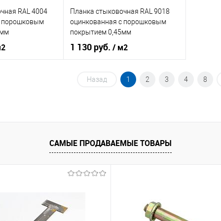
чная RAL 4004
Планка стыковочная RAL 9018
корзину
В корзину
c порошковым
оцинкованная c порошковым
5мм
покрытием 0,45мм
ик
Сравнение
Купить в 1 клик
Сравнение
Купит
1 130 руб.
м2
/ м2
Под заказ
В избранное
Под заказ
В изб
кованная сталь с
оцинкованная сталь с
Назад
1
2
3
4
8
порошковым
Материал
порошковым
покрытием
покрытием
нения
фасад
Область применения
фасад
сайдинг
Тип фасада
сайдинг
САМЫЕ ПРОДАВАЕМЫЕ ТОВАРЫ
Металлические
Материал
Металлические
корзину
В корзину
ик
Сравнение
Купить в 1 клик
Сравнение