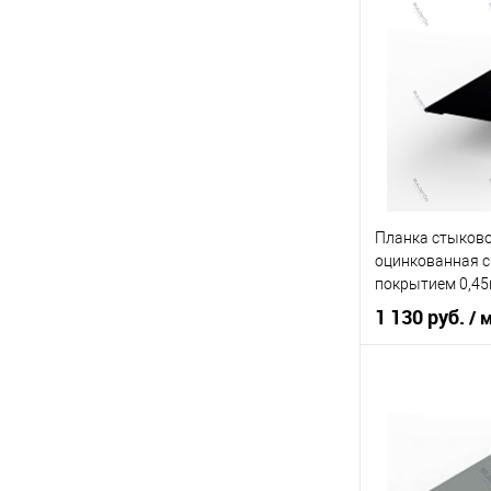
оцин
Материал
Область приме
Тип фасада
Материал
Планка стыково
В 
оцинкованная 
покрытием 0,4
Купить в 1 кл
1 130 руб.
/ 
В избранное
оцин
Материал
Область приме