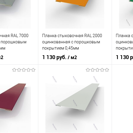
сайдинг
Тип фасада
сайдинг
Тип фас
Металлические
Материал
Металлические
Материа
чная RAL 7000
Планка стыковочная RAL 2000
Планка 
корзину
В корзину
c порошковым
оцинкованная c порошковым
оцинков
5мм
покрытием 0,45мм
покрыти
ик
Сравнение
Купить в 1 клик
Сравнение
Купит
1 130 руб.
1 130 
м2
/ м2
Под заказ
В избранное
Под заказ
В изб
кованная сталь с
оцинкованная сталь с
порошковым
Материал
порошковым
Материа
покрытием
покрытием
нения
фасад
Область применения
фасад
Область
сайдинг
Тип фасада
сайдинг
Тип фас
Металлические
Материал
Металлические
Материа