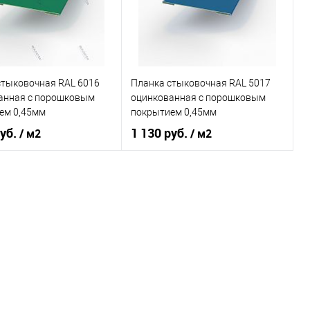
ада
сайдинг
Тип фасада
сайдинг
л
Металлические
Материал
Металлические
стыковочная RAL 6016
Планка стыковочная RAL 5017
В корзину
В корзину
анная c порошковым
оцинкованная c порошковым
ем 0,45мм
покрытием 0,45мм
ь в 1 клик
Сравнение
Купить в 1 клик
Сравнение
руб.
1 130 руб.
/ м2
/ м2
ранное
Под заказ
В избранное
Под заказ
оцинкованная сталь с
оцинкованная сталь с
л
порошковым
Материал
порошковым
покрытием
покрытием
 применения
фасад
Область применения
фасад
ада
сайдинг
Тип фасада
сайдинг
л
Металлические
Материал
Металлические