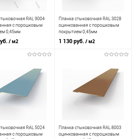
л
Металлические
Материал
Металлические
стыковочная RAL 9004
Планка стыковочная RAL 3028
В корзину
В корзину
анная c порошковым
оцинкованная c порошковым
ем 0,45мм
покрытием 0,45мм
ь в 1 клик
Сравнение
Купить в 1 клик
Сравнение
руб.
1 130 руб.
/ м2
/ м2
ранное
Под заказ
В избранное
Под заказ
оцинкованная сталь с
оцинкованная сталь с
л
порошковым
Материал
порошковым
покрытием
покрытием
 применения
фасад
Область применения
фасад
ада
сайдинг
Тип фасада
сайдинг
л
Металлические
Материал
Металлические
стыковочная RAL 5024
Планка стыковочная RAL 8003
В корзину
В корзину
анная c порошковым
оцинкованная c порошковым