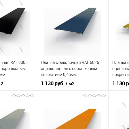
кованная сталь с
оцинкованная сталь с
порошковым
Материал
порошковым
Материа
покрытием
покрытием
нения
фасад
Область применения
фасад
Область
сайдинг
Тип фасада
сайдинг
Тип фас
Металлические
Материал
Металлические
Материа
чная RAL 9005
Планка стыковочная RAL 5026
Планка 
корзину
В корзину
c порошковым
оцинкованная c порошковым
оцинков
5мм
покрытием 0,45мм
покрыти
ик
Сравнение
Купить в 1 клик
Сравнение
Купит
1 130 руб.
1 130 
м2
/ м2
Под заказ
В избранное
Под заказ
В изб
кованная сталь с
оцинкованная сталь с
порошковым
Материал
порошковым
Материа
покрытием
покрытием
нения
фасад
Область применения
фасад
Область