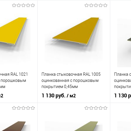
чная RAL 1021
Планка стыковочная RAL 1005
Планка 
c порошковым
оцинкованная c порошковым
оцинков
5мм
покрытием 0,45мм
покрыти
1 130 руб.
1 130 
м2
/ м2
кованная сталь с
оцинкованная сталь с
порошковым
Материал
порошковым
Материа
покрытием
покрытием