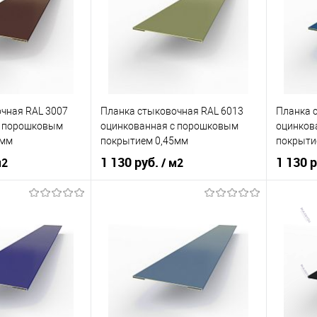
нения
фасад
Область применения
фасад
Область
сайдинг
Тип фасада
сайдинг
Тип фас
Металлические
Материал
Металлические
Материа
чная RAL 3007
Планка стыковочная RAL 6013
Планка 
корзину
В корзину
c порошковым
оцинкованная c порошковым
оцинков
5мм
покрытием 0,45мм
покрыти
ик
Сравнение
Купить в 1 клик
Сравнение
Купит
1 130 руб.
1 130 
м2
/ м2
Под заказ
В избранное
Под заказ
В изб
кованная сталь с
оцинкованная сталь с
порошковым
Материал
порошковым
Материа
покрытием
покрытием
нения
фасад
Область применения
фасад
Область
сайдинг
Тип фасада
сайдинг
Тип фас