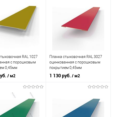
оцинкованная сталь с
оцинкованная сталь с
л
порошковым
Материал
порошковым
покрытием
покрытием
 применения
фасад
Область применения
фасад
ада
сайдинг
Тип фасада
сайдинг
л
Металлические
Материал
Металлические
стыковочная RAL 1027
Планка стыковочная RAL 3027
В корзину
В корзину
анная c порошковым
оцинкованная c порошковым
ем 0,45мм
покрытием 0,45мм
ь в 1 клик
Сравнение
Купить в 1 клик
Сравнение
руб.
1 130 руб.
/ м2
/ м2
ранное
Под заказ
В избранное
Под заказ
оцинкованная сталь с
оцинкованная сталь с
л
порошковым
Материал
порошковым
покрытием
покрытием
 применения
фасад
Область применения
фасад