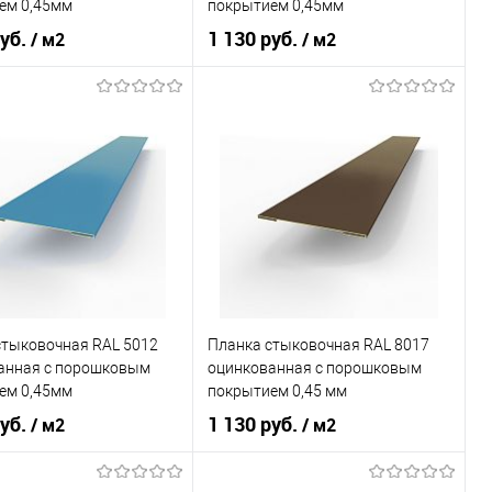
ем 0,45мм
покрытием 0,45мм
ь в 1 клик
Сравнение
Купить в 1 клик
Сравнение
руб.
1 130 руб.
/ м2
/ м2
ранное
Под заказ
В избранное
Под заказ
оцинкованная сталь с
оцинкованная сталь с
л
порошковым
Материал
порошковым
покрытием
покрытием
 применения
фасад
Область применения
фасад
ада
сайдинг
Тип фасада
сайдинг
л
Металлические
Материал
Металлические
стыковочная RAL 5012
Планка стыковочная RAL 8017
В корзину
В корзину
анная c порошковым
оцинкованная c порошковым
ем 0,45мм
покрытием 0,45 мм
ь в 1 клик
Сравнение
Купить в 1 клик
Сравнение
руб.
1 130 руб.
/ м2
/ м2
ранное
Под заказ
В избранное
Под заказ