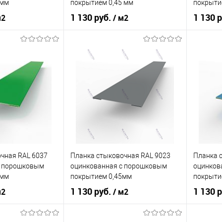
5мм
покрытием 0,45 мм
покрыти
ик
Сравнение
Купить в 1 клик
Сравнение
Купит
1 130 руб.
1 130 
м2
/ м2
Под заказ
В избранное
Под заказ
В изб
кованная сталь с
оцинкованная сталь с
порошковым
Материал
порошковым
Материа
покрытием
покрытием
нения
фасад
Область применения
фасад
Область
сайдинг
Тип фасада
сайдинг
Тип фас
Металлические
Материал
Металлические
Материа
чная RAL 6037
Планка стыковочная RAL 9023
Планка 
корзину
В корзину
c порошковым
оцинкованная c порошковым
оцинков
5мм
покрытием 0,45мм
покрыти
ик
Сравнение
Купить в 1 клик
Сравнение
Купит
1 130 руб.
1 130 
м2
/ м2
Под заказ
В избранное
Под заказ
В изб