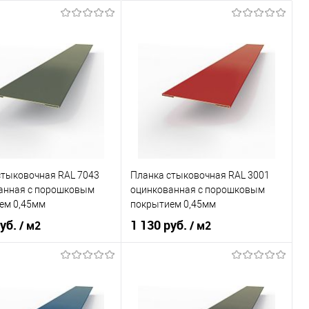
стыковочная RAL 7043
Планка стыковочная RAL 3001
анная c порошковым
оцинкованная c порошковым
ем 0,45мм
покрытием 0,45мм
руб.
1 130 руб.
/ м2
/ м2
оцинкованная сталь с
оцинкованная сталь с
л
порошковым
Материал
порошковым
покрытием
покрытием