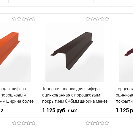
а для шифера
Торцевая планка для шифера
Торцева
с порошковым
оцинкованная с порошковым
оцинков
мм ширина более
покрытием 0,45мм ширина менее
покрыти
4
625 мм RAL 8017
625 мм 
1 125 руб.
1 125 
м2
/ м2
нения
кровля
Область применения
кровля
Область