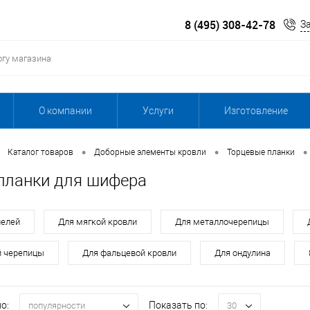
8 (495) 308-42-78
З
О компании
Услуги
Изготовление
•
•
•
Каталог товаров
Доборные элементы кровли
Торцевые планки
планки для шифера
нелей
Для мягкой кровли
Для металлочерепицы
й черепицы
Для фальцевой кровли
Для ондулина
о:
Показать по:
популярности
30