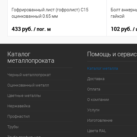
Гофрированный лист (гофролист) С15
Болт анкерн
оцинкованный 0.65 мм
гайкой
433 руб.
102 руб.
/ пог. м
/
Каталог
Помощь и серви
металлопроката
Каталог металла
Черный металлопрокат
Доставка
Оцинкованный металл
Оплата
Цветные металлы
О компании
Нержавейка
Услуги
Профнастил
Изготовление
Трубы
Цвета RAL