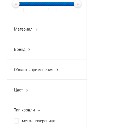
В 
Купить в 1 кл
Материал
В избранное
оцинкованная сталь с
полимерным покрытием
Бренд
buildstor
Область применения
кровля
Цвет
1014
1015
Тип кровли
1018
металлочерепица
2004