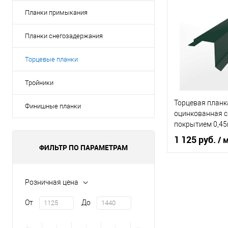
Тип кровли
Планки примыкания
Цвет человечес
Планки снегозадержания
Торцевые планки
В 
Тройники
Купить в 1 кл
Торцевая планк
В избранное
Финишные планки
оцинкованная 
покрытием 0,4
625 мм RAL 600
1 125 руб.
/ 
ФИЛЬТР ПО ПАРАМЕТРАМ
Область приме
Розничная цена
Тип кровли
От
До
Цвет человечес