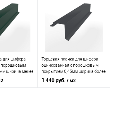
шифер
Тип кровли
шифер
Тип кров
кий
оранжевый
Цвет человеческий
коричневый
Цвет чел
корзину
В корзину
ик
Сравнение
Купить в 1 клик
Сравнение
Купит
а для шифера
Торцевая планка для шифера
Под заказ
В избранное
Под заказ
В изб
с порошковым
оцинкованная с порошковым
5мм ширина менее
покрытием 0,45мм ширина более
5
625 мм RAL 7024
1 440 руб.
м2
/ м2
нения
кровля
Область применения
кровля
шифер
Тип кровли
шифер
кий
зелёный
Цвет человеческий
серый