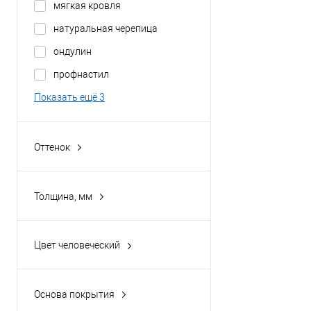
мягкая кровля
3003
натуральная черепица
Показать ещё 15
ондулин
профнастил
Показать ещё 3
Оттенок
Винно-красный
Водная синь
Толщина, мм
Графитовый серый
0,45
Зелёный мох
Цвет человеческий
Коричнево-красный
белый
Показать ещё 15
желтый
Основа покрытия
зелёный
порошок