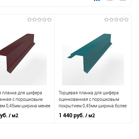
я планка для шифера
Торцевая планка для шифера
анная с порошковым
оцинкованная с порошковым
ем 0,45мм ширина менее
покрытием 0,45мм ширина более
RAL 3005
625 мм RAL 5021
руб.
1 440 руб.
/ м2
/ м2
 применения
кровля
Область применения
кровля