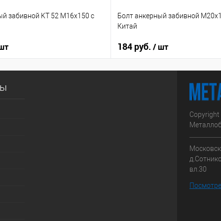
ый забивной KT 52 М16х150 с
Болт анкерный забивной М20х1
Китай
184 руб.
 шт
/ шт
сы
Copyright
Металлоб
Московска
д.Сотник
вл.30
Посмотре