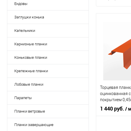
Ендовы
Заглушки конька
Капельники
Карнизные планки
Коньковые планки
Крепежные планки
Лобовые планки
Торцевая планк
оцинкованная 
Парапеты
покрытием 0,45
625 мм RAL 200
1 440 руб.
/ 
Планки ветровые
Планки завершающие
Область приме