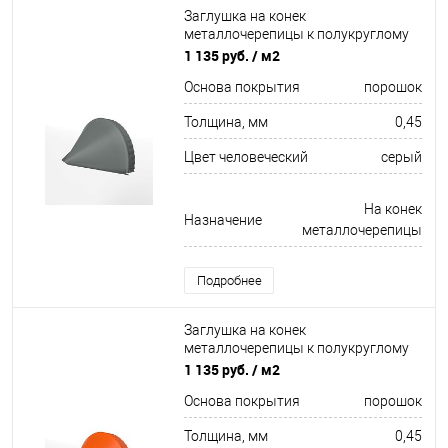
Заглушка на конек
металлочерепицы к полукруглому
коньку конусная для кровли
1 135 руб.
/ м2
оцинкованная с порошковым
Основа покрытия
порошок
покрытием 0,45x301мм RAL 7005
Толщина, мм
0,45
Цвет человеческий
серый
На конек
Назначение
металлочерепицы
Подробнее
Заглушка на конек
металлочерепицы к полукруглому
коньку конусная для кровли
1 135 руб.
/ м2
оцинкованная с порошковым
Основа покрытия
порошок
покрытием 0,45x301мм RAL 2004
Толщина, мм
0,45