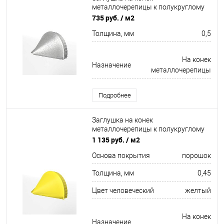
металлочерепицы к полукруглому
коньку конусная для кровли
735 руб.
/ м2
оцинкованная 0,5x301мм
Толщина, мм
0,5
На конек
Назначение
металлочерепицы
Подробнее
Заглушка на конек
металлочерепицы к полукруглому
коньку конусная для кровли
1 135 руб.
/ м2
оцинкованная с порошковым
Основа покрытия
порошок
покрытием 0,45x301мм RAL 1018
Толщина, мм
0,45
Цвет человеческий
желтый
На конек
Назначение