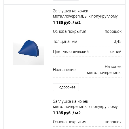
Заглушка на конек
металлочерепицы к полукруглому
коньку конусная для кровли
1 135 руб.
/ м2
оцинкованная с порошковым
Основа покрытия
порошок
покрытием 0,45x301мм RAL 5005
Толщина, мм
0,45
Цвет человеческий
синий
На конек
Назначение
металлочерепицы
Подробнее
Заглушка на конек
металлочерепицы к полукруглому
коньку конусная для кровли
1 135 руб.
/ м2
оцинкованная с порошковым
Основа покрытия
порошок
покрытием 0,45x301мм RAL 5021