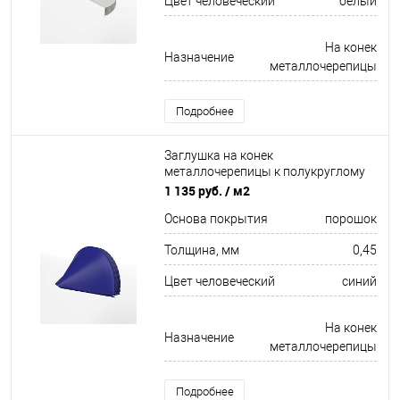
Цвет человеческий
белый
На конек
Назначение
металлочерепицы
Подробнее
Заглушка на конек
металлочерепицы к полукруглому
коньку конусная для кровли
1 135 руб.
/ м2
оцинкованная с порошковым
Основа покрытия
порошок
покрытием 0,45x301мм RAL 5002
Толщина, мм
0,45
Цвет человеческий
синий
На конек
Назначение
металлочерепицы
Подробнее