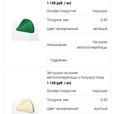
коньку конусная для кровли
1 135 руб.
/ м2
оцинкованная с порошковым
Основа покрытия
порошок
покрытием 0,45x301мм RAL 6029
Толщина, мм
0,45
Цвет человеческий
зелёный
На конек
Назначение
металлочерепицы
Подробнее
Заглушка на конек
металлочерепицы к полукруглому
коньку конусная для кровли
1 135 руб.
/ м2
оцинкованная с порошковым
Основа покрытия
порошок
покрытием 0,45x301мм RAL 1015
Толщина, мм
0,45
Цвет человеческий
желтый