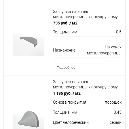
Заглушка на конек
металлочерепицы к полукруглому
коньку торцевая для кровли
735 руб.
/ м2
оцинкованная 0,5x220мм
Толщина, мм
0,5
На конек
Назначение
металлочерепицы
Подробнее
Заглушка на конек
металлочерепицы к полукруглому
коньку конусная для кровли
1 135 руб.
/ м2
оцинкованная с порошковым
Основа покрытия
порошок
покрытием 0,45x301мм RAL 9006
Толщина, мм
0,45
Цвет человеческий
серый