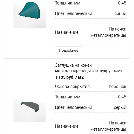
Толщина, мм
0,45
Цвет человеческий
синий
На конек
Назначение
металлочерепицы
Подробнее
Заглушка на конек
металлочерепицы к полукруглому
коньку торцевая для кровли
1 135 руб.
/ м2
оцинкованная с порошковым
Основа покрытия
порошок
покрытием 0,45x220мм RAL 7005
Толщина, мм
0,45
Цвет человеческий
серый
На конек
Назначение
металлочерепицы