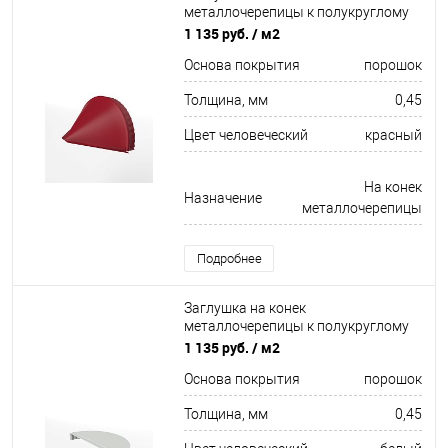
металлочерепицы к полукруглому
коньку конусная для кровли
1 135 руб.
/ м2
оцинкованная с порошковым
Основа покрытия
порошок
покрытием 0,45x301мм RAL 3003
Толщина, мм
0,45
Цвет человеческий
красный
На конек
Назначение
металлочерепицы
Подробнее
Заглушка на конек
металлочерепицы к полукруглому
коньку торцевая для кровли
1 135 руб.
/ м2
оцинкованная с порошковым
Основа покрытия
порошок
покрытием 0,45x220мм RAL 9003
Толщина, мм
0,45