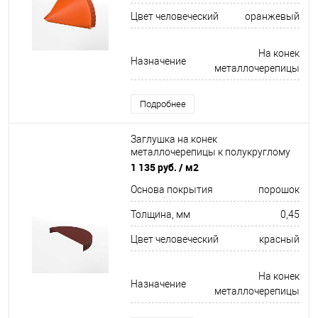
Цвет человеческий
оранжевый
На конек
Назначение
металлочерепицы
Подробнее
Заглушка на конек
металлочерепицы к полукруглому
коньку торцевая для кровли
1 135 руб.
/ м2
оцинкованная с порошковым
Основа покрытия
порошок
покрытием 0,45x220мм RAL 3009
Толщина, мм
0,45
Цвет человеческий
красный
На конек
Назначение
металлочерепицы