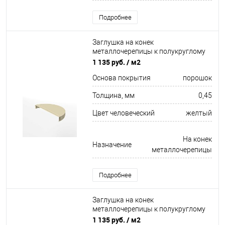
Подробнее
Заглушка на конек
металлочерепицы к полукруглому
коньку торцевая для кровли
1 135 руб.
/ м2
оцинкованная с порошковым
Основа покрытия
порошок
покрытием 0,45x220мм RAL 1015
Толщина, мм
0,45
Цвет человеческий
желтый
На конек
Назначение
металлочерепицы
Подробнее
Заглушка на конек
металлочерепицы к полукруглому
коньку конусная для кровли
1 135 руб.
/ м2