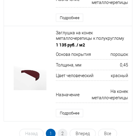
металлочерепицы
Подробнее
Заглушка на конек
металлочерепицы к полукруглому
коньку торцевая для кровли
1 135 руб.
/ м2
оцинкованная с порошковым
Основа покрытия
порошок
покрытием 0,45x220мм RAL 3005
Толщина, мм
0,45
Цвет человеческий
красный
На конек
Назначение
металлочерепицы
Подробнее
Назад
1
2
Вперед
Все