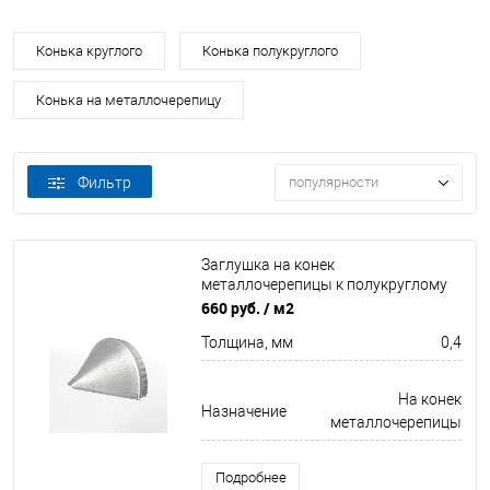
Конька круглого
Конька полукруглого
Конька на металлочерепицу
Фильтр
популярности
Заглушка на конек
металлочерепицы к полукруглому
коньку конусная для кровли
660 руб.
/ м2
оцинкованная 0,4x301мм
Толщина, мм
0,4
На конек
Назначение
металлочерепицы
Подробнее