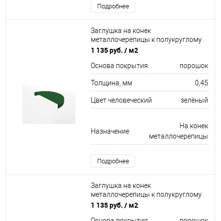
Подробнее
Заглушка на конек
металлочерепицы к полукруглому
коньку торцевая для кровли
1 135 руб.
/ м2
оцинкованная с порошковым
Основа покрытия
порошок
покрытием 0,45x220мм RAL 6002
Толщина, мм
0,45
Цвет человеческий
зелёный
На конек
Назначение
металлочерепицы
Подробнее
Заглушка на конек
металлочерепицы к полукруглому
коньку торцевая для кровли
1 135 руб.
/ м2
оцинкованная с порошковым
Основа покрытия
порошок