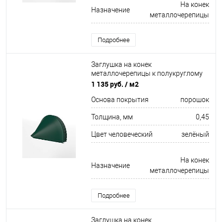
На конек
Назначение
металлочерепицы
Подробнее
Заглушка на конек
металлочерепицы к полукруглому
коньку конусная для кровли
1 135 руб.
/ м2
оцинкованная с порошковым
Основа покрытия
порошок
покрытием 0,45x301мм RAL 6005
Толщина, мм
0,45
Цвет человеческий
зелёный
На конек
Назначение
металлочерепицы
Подробнее
Заглушка на конек