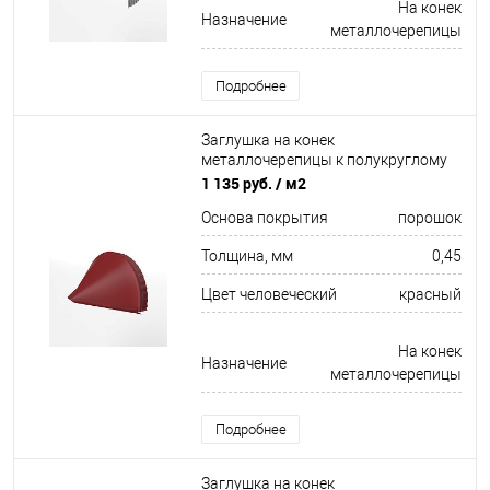
На конек
Назначение
металлочерепицы
Подробнее
Заглушка на конек
металлочерепицы к полукруглому
коньку конусная для кровли
1 135 руб.
/ м2
оцинкованная с порошковым
Основа покрытия
порошок
покрытием 0,45x301мм RAL 3011
Толщина, мм
0,45
Цвет человеческий
красный
На конек
Назначение
металлочерепицы
Подробнее
Заглушка на конек