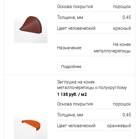
оцинкованная с порошковым
Основа покрытия
порошок
покрытием 0,45x301мм RAL 3009
Толщина, мм
0,45
Цвет человеческий
красный
На конек
Назначение
металлочерепицы
Подробнее
Заглушка на конек
металлочерепицы к полукруглому
коньку торцевая для кровли
1 135 руб.
/ м2
оцинкованная с порошковым
Основа покрытия
порошок
покрытием 0,45x220мм RAL 2004
Толщина, мм
0,45
Цвет человеческий
оранжевый