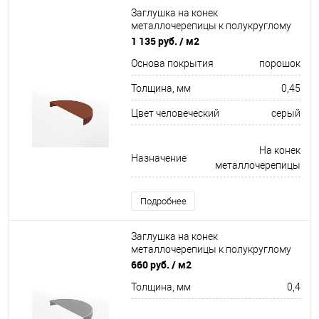
Заглушка на конек
металлочерепицы к полукруглому
коньку торцевая для кровли
1 135 руб.
/ м2
оцинкованная с порошковым
Основа покрытия
порошок
покрытием 0,45x220мм RAL 7024
Толщина, мм
0,45
Цвет человеческий
серый
На конек
Назначение
металлочерепицы
Подробнее
Заглушка на конек
металлочерепицы к полукруглому
коньку торцевая для кровли
660 руб.
/ м2
оцинкованная 0,4x220мм
Толщина, мм
0,4