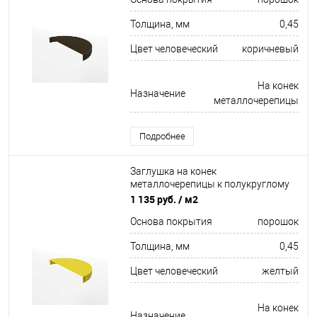
покрытием 0,45x220мм RAL 32
Толщина, мм
0,45
Цвет человеческий
коричневый
На конек
Назначение
металлочерепицы
Подробнее
Заглушка на конек
металлочерепицы к полукруглому
коньку торцевая для кровли
1 135 руб.
/ м2
оцинкованная с порошковым
Основа покрытия
порошок
покрытием 0,45x220мм RAL 1018
Толщина, мм
0,45
Цвет человеческий
желтый
На конек
Назначение