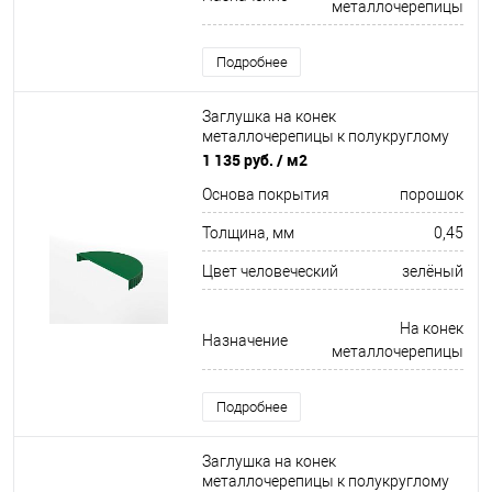
металлочерепицы
Подробнее
Заглушка на конек
металлочерепицы к полукруглому
коньку торцевая для кровли
1 135 руб.
/ м2
оцинкованная с порошковым
Основа покрытия
порошок
покрытием 0,45x220мм RAL 6029
Толщина, мм
0,45
Цвет человеческий
зелёный
На конек
Назначение
металлочерепицы
Подробнее
Заглушка на конек
металлочерепицы к полукруглому