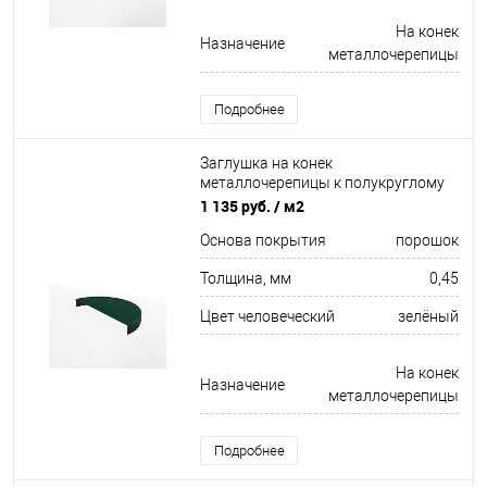
На конек
Назначение
металлочерепицы
Подробнее
Заглушка на конек
металлочерепицы к полукруглому
коньку торцевая для кровли
1 135 руб.
/ м2
оцинкованная с порошковым
Основа покрытия
порошок
покрытием 0,45x220мм RAL 6005
Толщина, мм
0,45
Цвет человеческий
зелёный
На конек
Назначение
металлочерепицы
Подробнее