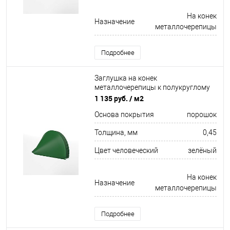
На конек
Назначение
металлочерепицы
Подробнее
Заглушка на конек
металлочерепицы к полукруглому
коньку конусная для кровли
1 135 руб.
/ м2
оцинкованная с порошковым
Основа покрытия
порошок
покрытием 0,45x301мм RAL 6002
Толщина, мм
0,45
Цвет человеческий
зелёный
На конек
Назначение
металлочерепицы
Подробнее