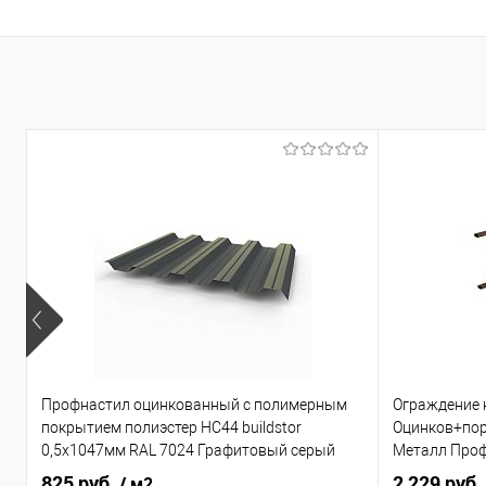
Бренд
Основа покрыт
Толщина, мм
Цвет человечес
В 
Купить в 1 кл
В избранное
Профнастил оцинкованный с полимерным
Ограждение 
покрытием полиэстер НС44 buildstor
Оцинков+по
0,5х1047мм RAL 7024 Графитовый серый
Металл Про
825 руб.
2 229 руб.
/ м2