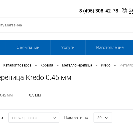
8 (495) 308-42-78
З
О компании
Услуги
Изготовление
•
•
•
•
Каталог товаров
Кровля
Металлочерепица
Kredo
Металло
репица Kredo 0.45 мм
0.45 мм
0.5 мм
о:
Показать по:
популярности
30