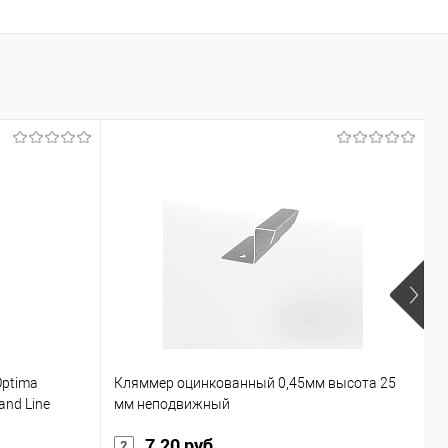
К
Optima
Кляммер оцинкованный 0,45мм высота 25
н
nd Line
мм неподвижный
2
7.20 руб.