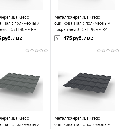
В корзину
В корзину
черепица Kredo
Металлочерепица Kredo
ь в 1 клик
Сравнение
Купить в 1 клик
Сравнение
анная с полимерным
оцинкованная с полимерным
ранное
Под заказ
В избранное
Под заказ
ем 0,45х1190мм RAL
покрытием 0,45х1190мм RAL
1014
 руб.
475 руб.
/ м2
/ м2
Grand Line Optima
Бренд
Grand Line Optima
покрытия
полиэстер
Основа покрытия
полиэстер
, мм
0,45
Толщина, мм
0,45
овеческий
желтый
Цвет человеческий
желтый
В корзину
В корзину
черепица Kredo
Металлочерепица Kredo
ь в 1 клик
Сравнение
Купить в 1 клик
Сравнение
анная с полимерным
оцинкованная с полимерным