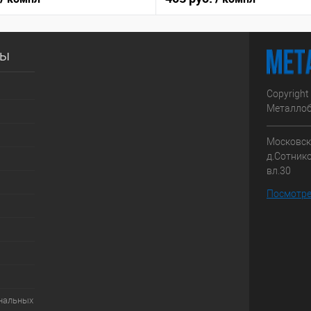
сы
Copyright
Металлоб
Московска
д.Сотник
вл.30
Посмотре
ональных