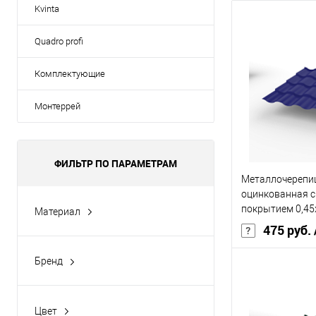
Kvinta
Quadro profi
Комплектующие
Монтеррей
ФИЛЬТР ПО ПАРАМЕТРАМ
Металлочерепиц
оцинкованная 
покрытием 0,4
Материал
5002
оцинкованная сталь с
475 руб.
полимерным покрытием
Бренд
Бренд
Grand Line Optima
Основа покрыт
Цвет