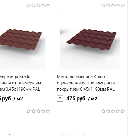
черепица Kredo
Металлочерепица Kredo
анная с полимерным
оцинкованная с полимерным
ем 0,45х1190мм RAL
покрытием 0,45х1190мм RAL
3005
 руб.
475 руб.
/ м2
/ м2
Grand Line Optima
Бренд
Grand Line Optima
покрытия
полиэстер
Основа покрытия
полиэстер