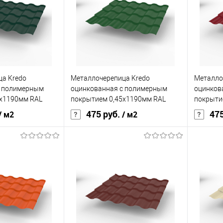
0,45
Толщина, мм
0,45
Толщина
кий
синий
Цвет человеческий
белый
Цвет чел
корзину
В корзину
а Kredo
Металлочерепица Kredo
Металло
ик
Сравнение
Купить в 1 клик
Сравнение
Купит
с полимерным
оцинкованная с полимерным
оцинков
Под заказ
В избранное
Под заказ
В изб
5х1190мм RAL
покрытием 0,45х1190мм RAL
покрыти
6002
3003
475 руб.
475
/ м2
/ м2
Grand Line Optima
Бренд
Grand Line Optima
Бренд
ия
полиэстер
Основа покрытия
полиэстер
Основа 
0,45
Толщина, мм
0,45
Толщина
кий
зелёный
Цвет человеческий
зелёный
Цвет чел