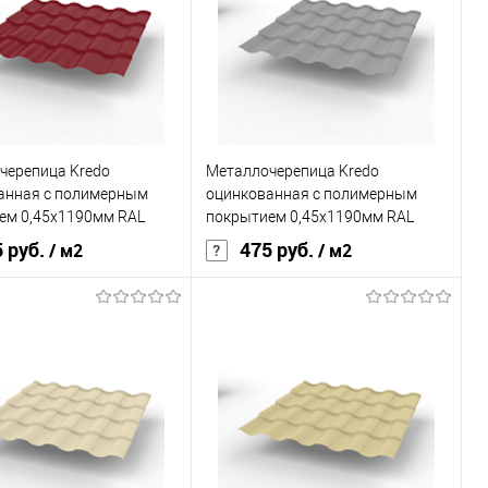
, мм
0,45
Толщина, мм
0,45
овеческий
красный
Цвет человеческий
красный
В корзину
В корзину
черепица Kredo
Металлочерепица Kredo
ь в 1 клик
Сравнение
Купить в 1 клик
Сравнение
анная с полимерным
оцинкованная с полимерным
ранное
Под заказ
В избранное
Под заказ
ем 0,45х1190мм RAL
покрытием 0,45х1190мм RAL
9006
 руб.
475 руб.
/ м2
/ м2
Grand Line Optima
Бренд
Grand Line Optima
покрытия
полиэстер
Основа покрытия
полиэстер
, мм
0,45
Толщина, мм
0,45
овеческий
красный
Цвет человеческий
серый