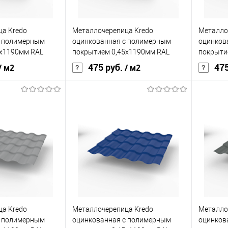
корзину
В корзину
а Kredo
Металлочерепица Kredo
Металло
ик
Сравнение
Купить в 1 клик
Сравнение
Купит
с полимерным
оцинкованная с полимерным
оцинков
Под заказ
В избранное
Под заказ
В изб
5х1190мм RAL
покрытием 0,45х1190мм RAL
покрыти
3011
1015
475 руб.
475
/ м2
/ м2
Grand Line Optima
Бренд
Grand Line Optima
Бренд
ия
полиэстер
Основа покрытия
полиэстер
Основа 
0,45
Толщина, мм
0,45
Толщина
кий
оранжевый
Цвет человеческий
красный
Цвет чел
корзину
В корзину
а Kredo
Металлочерепица Kredo
Металло
ик
Сравнение
Купить в 1 клик
Сравнение
Купит
с полимерным
оцинкованная с полимерным
оцинков