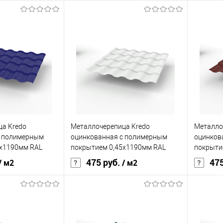
а Kredo
Металлочерепица Kredo
Металло
с полимерным
оцинкованная с полимерным
оцинков
5х1190мм RAL
покрытием 0,45х1190мм RAL
покрыти
9003
3009
475 руб.
475
/ м2
/ м2
Grand Line Optima
Бренд
Grand Line Optima
Бренд
ия
полиэстер
Основа покрытия
полиэстер
Основа 