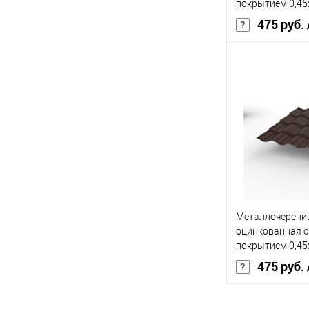
В избранное
покрытием 0,4
7004
475 руб.
Бренд
Основа покрыт
Толщина, мм
Цвет человечес
В 
Металлочерепиц
Купить в 1 кл
оцинкованная 
В избранное
покрытием 0,4
8017
475 руб.