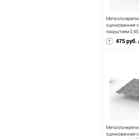
В 
Металлочерепиц
Купить в 1 кл
оцинкованная 
В избранное
покрытием 0,4
2004
475 руб.
Бренд
Основа покрыт
Толщина, мм
Цвет человечес
В 
Металлочерепиц
Купить в 1 кл
оцинкованная 