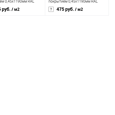
ранное
Под заказ
В избранное
Под заказ
ем 0,45х1190мм RAL
покрытием 0,45х1190мм RAL
7024
 руб.
475 руб.
/ м2
/ м2
Grand Line Optima
Бренд
Grand Line Optima
покрытия
полиэстер
Основа покрытия
полиэстер
, мм
0,45
Толщина, мм
0,45
овеческий
серый
Цвет человеческий
серый
В корзину
В корзину
ь в 1 клик
Сравнение
Купить в 1 клик
Сравнение
ранное
Под заказ
В избранное
Под заказ