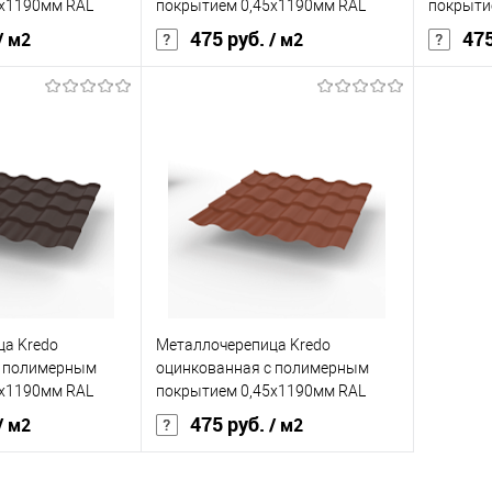
Под заказ
В избранное
Под заказ
В изб
5х1190мм RAL
покрытием 0,45х1190мм RAL
покрыти
5005
7005
475 руб.
475
/ м2
/ м2
Grand Line Optima
Бренд
Grand Line Optima
Бренд
ия
полиэстер
Основа покрытия
полиэстер
Основа 
0,45
Толщина, мм
0,45
Толщина
кий
серый
Цвет человеческий
синий
Цвет чел
корзину
В корзину
а Kredo
Металлочерепица Kredo
ик
Сравнение
Купить в 1 клик
Сравнение
Купит
с полимерным
оцинкованная с полимерным
Под заказ
В избранное
Под заказ
В изб
5х1190мм RAL
покрытием 0,45х1190мм RAL
8004
475 руб.
/ м2
/ м2