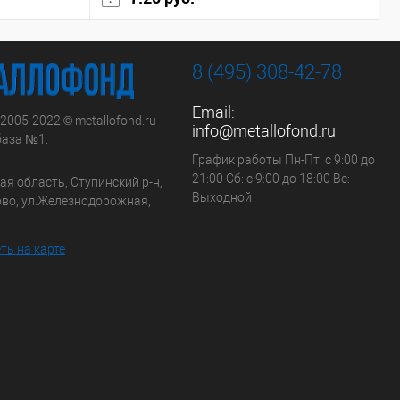
8 (495) 308-42-78
Email:
 2005-2022 © metallofond.ru -
info@metallofond.ru
аза №1.
График работы Пн-Пт: с 9:00 до
21:00 Сб: с 9:00 до 18:00 Вс:
я область, Ступинский р-н,
Выходной
ово, ул.Железнодорожная,
ть на карте