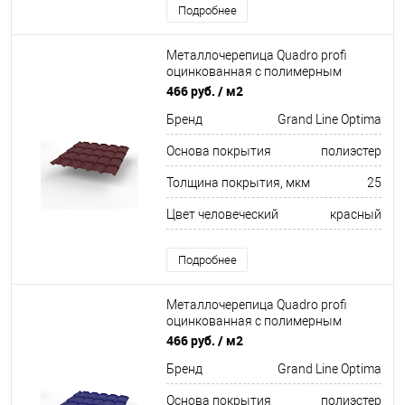
Подробнее
Металлочерепица Quadro profi
оцинкованная с полимерным
покрытием 0,45х1159мм RAL 3005
466 руб.
/ м2
Бренд
Grand Line Optima
Основа покрытия
полиэстер
Толщина покрытия, мкм
25
Цвет человеческий
красный
Подробнее
Металлочерепица Quadro profi
оцинкованная с полимерным
покрытием 0,45х1159мм RAL 5002
466 руб.
/ м2
Бренд
Grand Line Optima
Основа покрытия
полиэстер