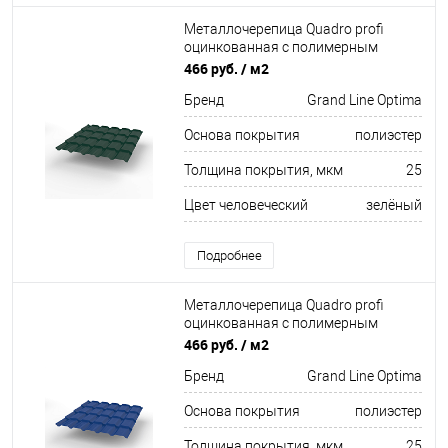
Металлочерепица Quadro profi
оцинкованная с полимерным
покрытием 0,45х1159мм RAL 6005
466 руб.
/ м2
Бренд
Grand Line Optima
Основа покрытия
полиэстер
Толщина покрытия, мкм
25
Цвет человеческий
зелёный
Подробнее
Металлочерепица Quadro profi
оцинкованная с полимерным
покрытием 0,45х1159мм RAL 5005
466 руб.
/ м2
Бренд
Grand Line Optima
Основа покрытия
полиэстер
Толщина покрытия, мкм
25