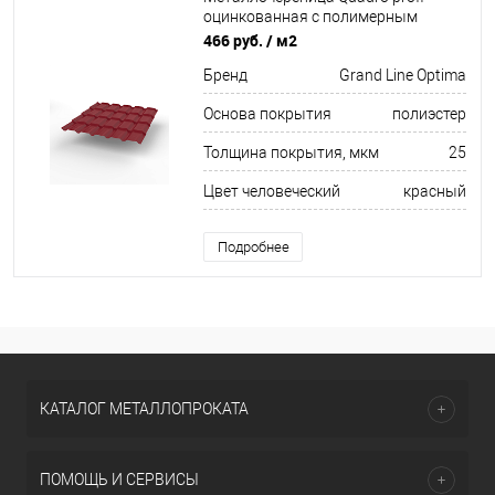
оцинкованная с полимерным
покрытием 0,45х1159мм RAL 3003
466 руб.
/ м2
Бренд
Grand Line Optima
Основа покрытия
полиэстер
Толщина покрытия, мкм
25
Цвет человеческий
красный
Подробнее
КАТАЛОГ МЕТАЛЛОПРОКАТА
ПОМОЩЬ И СЕРВИСЫ