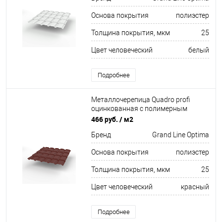
Основа покрытия
полиэстер
Толщина покрытия, мкм
25
Цвет человеческий
белый
Подробнее
Металлочерепица Quadro profi
оцинкованная с полимерным
покрытием 0,45х1159мм RAL 3011
466 руб.
/ м2
Бренд
Grand Line Optima
Основа покрытия
полиэстер
Толщина покрытия, мкм
25
Цвет человеческий
красный
Подробнее