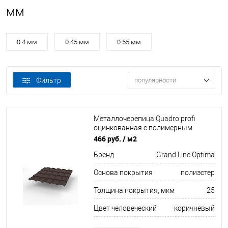
мм
0.4 мм
0.45 мм
0.55 мм
Фильтр
популярности
Металлочерепица Quadro profi
оцинкованная с полимерным
покрытием 0,45х1159мм RAL 8017
466 руб.
/ м2
Бренд
Grand Line Optima
Основа покрытия
полиэстер
Толщина покрытия, мкм
25
Цвет человеческий
коричневый