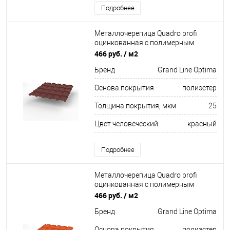
Подробнее
Металлочерепица Quadro profi
оцинкованная с полимерным
покрытием 0,45х1159мм RAL 3009
466 руб.
/ м2
Бренд
Grand Line Optima
Основа покрытия
полиэстер
Толщина покрытия, мкм
25
Цвет человеческий
красный
Подробнее
Металлочерепица Quadro profi
оцинкованная с полимерным
покрытием 0,45х1159мм RAL 2004
466 руб.
/ м2
Бренд
Grand Line Optima
Основа покрытия
полиэстер