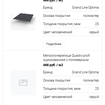
466 руб.
/ м2
Бренд
Grand Line Optima
Основа покрытия
полиэстер
Толщина покрытия, мкм
25
Цвет человеческий
серый
Подробнее
Металлочерепица Quadro profi
оцинкованная с полимерным
покрытием 0,45х1159мм RAL 7005
466 руб.
/ м2
Бренд
Grand Line Optima
Основа покрытия
полиэстер
Толщина покрытия, мкм
25
Цвет человеческий
серый