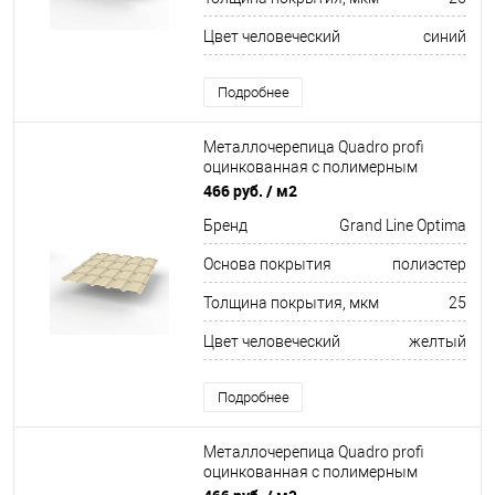
Цвет человеческий
синий
Подробнее
Металлочерепица Quadro profi
оцинкованная с полимерным
покрытием 0,45х1159мм RAL 1015
466 руб.
/ м2
Бренд
Grand Line Optima
Основа покрытия
полиэстер
Толщина покрытия, мкм
25
Цвет человеческий
желтый
Подробнее
Металлочерепица Quadro profi
оцинкованная с полимерным
покрытием 0,45х1159мм RAL 7024