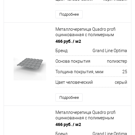
Подробнее
Металлочерепица Quadro profi
оцинкованная с полимерным
покрытием 0,45х1159мм RAL 7004
466 руб.
/ м2
Бренд
Grand Line Optima
Основа покрытия
полиэстер
Толщина покрытия, мкм
25
Цвет человеческий
серый
Подробнее
Металлочерепица Quadro profi
оцинкованная с полимерным
покрытием 0,45х1159мм RAL 9003
466 руб.
/ м2
Бренд
Grand Line Optima