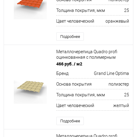
Толщина покрытия, мкм
25
Цвет человеческий
оранжевый
Подробнее
Металлочерепица Quadro profi
оцинкованная с полимерным
покрытием 0,45х1159мм RAL 1014
466 руб.
/ м2
Бренд
Grand Line Optima
Основа покрытия
полиэстер
Толщина покрытия, мкм
25
Цвет человеческий
желтый
Подробнее
Металлочерепица Quadro profi