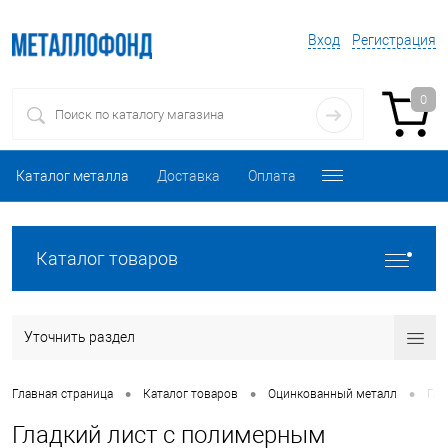
Вход
Регистрация
0
Каталог металла
Доставка
Оплата
Каталог товаров
Уточнить раздел
•
•
•
Главная страница
Каталог товаров
Оцинкованный металл
Гла
Гладкий лист с полимерным