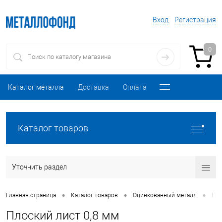
Вход
Регистрация
0
Каталог металла
Доставка
Оплата
Каталог товаров
Уточнить раздел
•
•
•
Главная страница
Каталог товаров
Оцинкованный металл
Гла
Плоский лист 0,8 мм