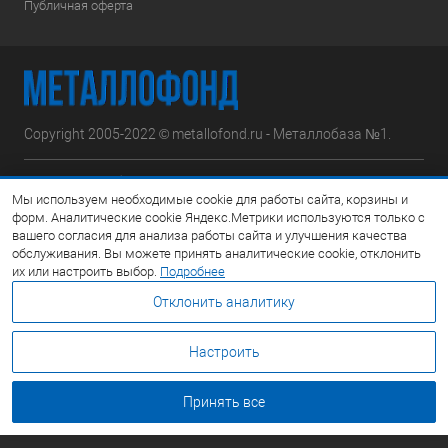
Публичная оферта
Copyright 2005-2022 © metallofond.ru - Металлобаза №1.
Московская область, Ступинский р-н, д.Сотниково,
Мы используем необходимые cookie для работы сайта, корзины и
ул.Железнодорожная, вл.30
форм. Аналитические cookie Яндекс.Метрики используются только с
вашего согласия для анализа работы сайта и улучшения качества
Посмотреть на карте
обслуживания. Вы можете принять аналитические cookie, отклонить
их или настроить выбор.
Подробнее
8 (495) 308-42-78
Отклонить аналитику
Email:
info@metallofond.ru
Настроить
График работы Пн-Пт: с 9:00 до 21:00 Сб: с 9:00 до 18:00 Вс:
Выходной
Принять все