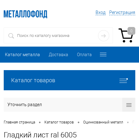
Вход
Регистрация
0
Каталог металла
Доставка
Оплата
Каталог товаров
Уточнить раздел
•
•
•
Главная страница
Каталог товаров
Оцинкованный металл
Гла
Гладкий лист ral 6005