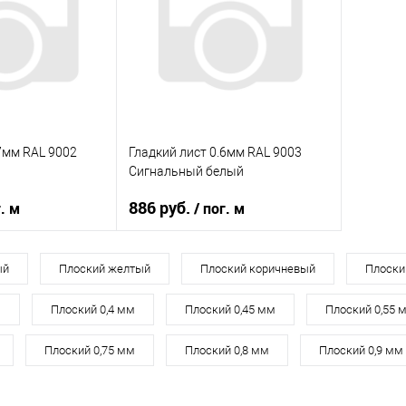
корзину
В корзину
ик
Сравнение
Купить в 1 клик
Сравнение
Купит
Под заказ
В избранное
Под заказ
В изб
.7мм RAL 9002
Гладкий лист 0.6мм RAL 9003
Сигнальный белый
886 руб.
г. м
/ пог. м
ла
0.7 мм
Толщина металла
0.6 мм
ый
Плоский желтый
Плоский коричневый
Плоски
RAL 9003
Цвет
RAL 9003 Светло-серый
м
Плоский 0,4 мм
Плоский 0,45 мм
Плоский 0,55 
Плоский 0,75 мм
Плоский 0,8 мм
Плоский 0,9 мм
корзину
В корзину
ик
Сравнение
Купить в 1 клик
Сравнение