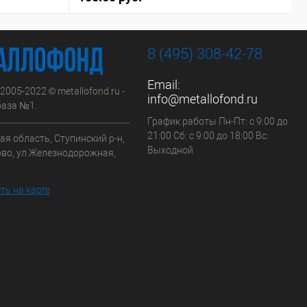
8 (495) 308-42-78
Email:
 2005-2022 © metallofond.ru -
info@metallofond.ru
аза №1.
График работы Пн-Пт: с 9:00 до
21:00 Сб: с 9:00 до 18:00 Вс:
я область, Ступинский р-н,
Выходной
ово, ул.Железнодорожная,
ть на карте