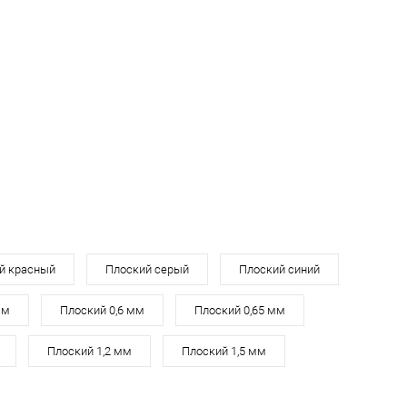
В корзину
В корзину
ь в 1 клик
Сравнение
Купить в 1 клик
Сравнение
ранное
Под заказ
В избранное
Под заказ
й красный
Плоский серый
Плоский синий
мм
Плоский 0,6 мм
Плоский 0,65 мм
Плоский 1,2 мм
Плоский 1,5 мм