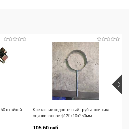
50 с гайкой
Крепление водосточный трубы шпилька
К
оцинкованное ф120х10х250мм
н
105.60 руб.