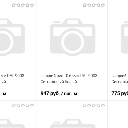
.4мм RAL 9003
Гладкий лист 0.65мм RAL 9003
Гладкий 
лый
Сигнальный белый
Сигналь
947 руб.
775 ру
г. м
/ пог. м
ла
0.4 мм
Толщина металла
0.65 мм
Толщина
RAL 9003
Цвет
RAL 9003 Светло-серый
Цвет