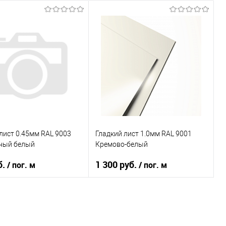
лист 0.45мм RAL 9003
Гладкий лист 1.0мм RAL 9001
ный белый
Кремово-белый
б.
1 300 руб.
/ пог. м
/ пог. м
 металла
0.45 мм
Толщина металла
1.00 мм
RAL 9003
Цвет
RAL 9003