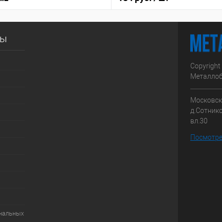
сы
Copyright
Металлоб
Московска
д.Сотник
вл.30
Посмотре
ональных