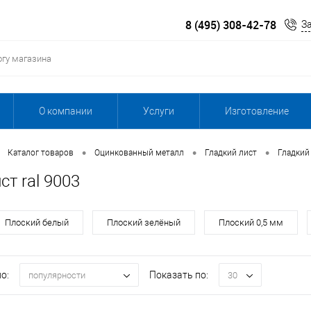
8 (495) 308-42-78
З
О компании
Услуги
Изготовление
•
•
•
Каталог товаров
Оцинкованный металл
Гладкий лист
Гладкий
ст ral 9003
Плоский белый
Плоский зелёный
Плоский 0,5 мм
о:
Показать по:
популярности
30