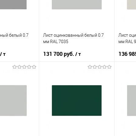
ный белый 0.7
Лист оцинкованный белый 0.7
Лист оц
мм RAL 7035
мм RAL 
131 700 руб.
136 98
/ т
/ т
корзину
В корзину
ик
Сравнение
Купить в 1 клик
Сравнение
Купит
Под заказ
В избранное
Под заказ
В изб