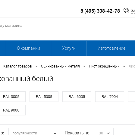
8 (495) 308-42-78
З
О компании
Услуги
Изготовление
•
•
•
Каталог товаров
Оцинкованный металл
Лист окрашенный
Лис
кованный белый
RAL 3005
RAL 5005
RAL 6005
RAL 7004
RAL 9006
о:
Показать по:
популярности
30