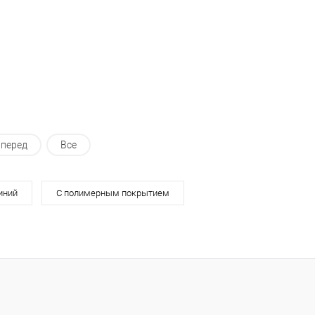
перед
Все
иний
С полимерным покрытием