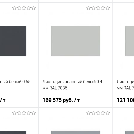
корзину
В корзину
ик
Сравнение
Купить в 1 клик
Сравнение
Купит
Под заказ
В избранное
Под заказ
В изб
ный белый 0.55
Лист оцинкованный белый 0.4
Лист оц
мм RAL 7035
мм RAL 
169 575 руб.
121 10
/ т
/ т
корзину
В корзину