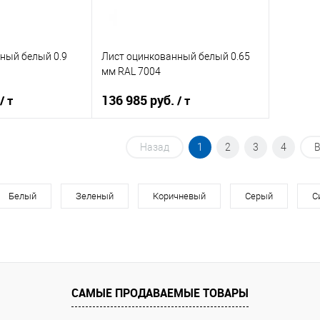
ный белый 0.9
Лист оцинкованный белый 0.65
мм RAL 7004
136 985 руб.
/ т
/ т
Назад
1
2
3
4
В
корзину
В корзину
ик
Белый
Сравнение
Зеленый
Купить в 1 клик
Коричневый
Сравнение
Серый
С
Под заказ
В избранное
Под заказ
САМЫЕ ПРОДАВАЕМЫЕ ТОВАРЫ