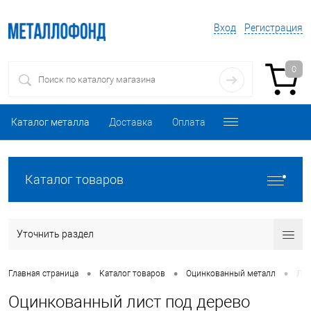
Вход
Регистрация
0
Каталог металла
Доставка
Оплата
Каталог товаров
Уточнить раздел
•
•
•
Главная страница
Каталог товаров
Оцинкованный металл
Лис
Оцинкованный лист под дерево