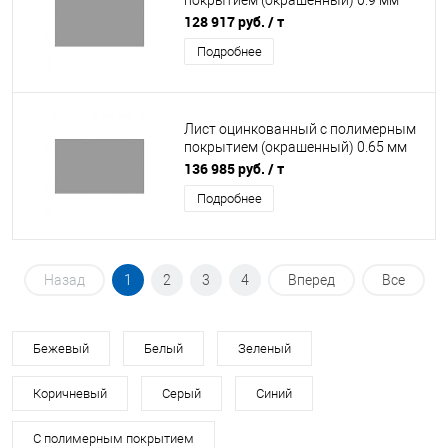
покрытием (окрашенный) 0.9 мм
RAL 7004
128 917 руб.
/ т
Подробнее
Лист оцинкованный с полимерным
покрытием (окрашенный) 0.65 мм
RAL 7004
136 985 руб.
/ т
Подробнее
Назад
1
2
3
4
Вперед
Все
Бежевый
Белый
Зеленый
Коричневый
Серый
Синий
С полимерным покрытием