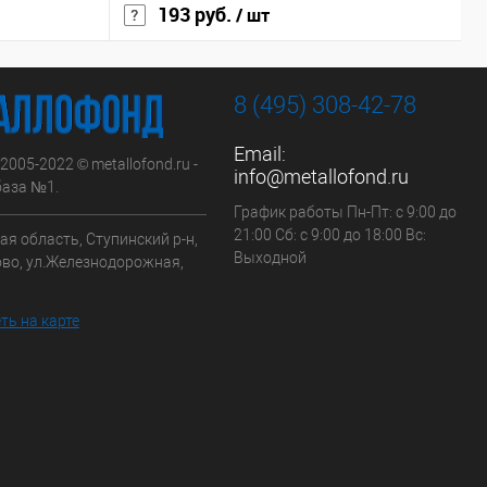
193 руб.
/ шт
8 (495) 308-42-78
Email:
 2005-2022 © metallofond.ru -
info@metallofond.ru
аза №1.
График работы Пн-Пт: с 9:00 до
21:00 Сб: с 9:00 до 18:00 Вс:
я область, Ступинский р-н,
Выходной
ово, ул.Железнодорожная,
ть на карте