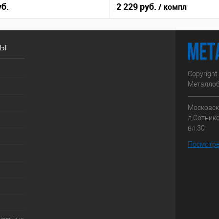
уб.
2 229 руб.
/ компл
сы
Copyright
Металлоб
Московска
д.Сотник
вл.30
Посмотре