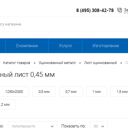
8 (495) 308-42-78
З
О компании
Услуги
Изготовление
•
•
•
Каталог товаров
Оцинкованный металл
Лист оцинкованный
О
ный лист 0,45 мм
1250х2000
0,5 мм
0,7 мм
1 мм
1,5 мм
1,2 мм
о:
Показать по:
популярности
30