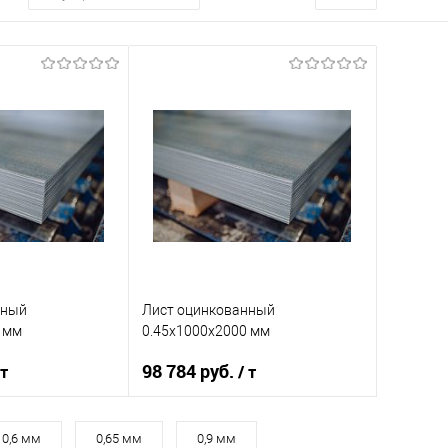
нный
Лист оцинкованный
 мм
0.45х1000х2000 мм
98 784 руб.
 т
/ т
Ст1-3
Марка стали
Ст1-3
0,6 мм
0,65 мм
0,9 мм