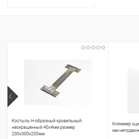
Костыль H-образный кровельный
Кляммер оци
неокрашенный 40х4мм размер
мм неподви
200x300х200мм