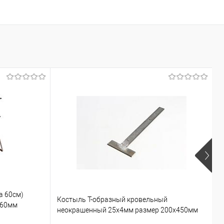
а 60см)
Костыль Т-образный кровельный
К
860мм
неокрашенный 25х4мм размер 200х450мм
н