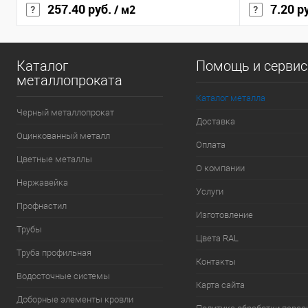
257.40 руб.
7.20 р
/ м2
Каталог
Помощь и серви
металлопроката
Каталог металла
Черный металлопрокат
Доставка
Оцинкованный металл
Оплата
Цветные металлы
О компании
Нержавейка
Услуги
Профнастил
Изготовление
Трубы
Цвета RAL
Труба профильная
Контакты
Водосточные системы
Карта сайта
Доборные элементы кровли