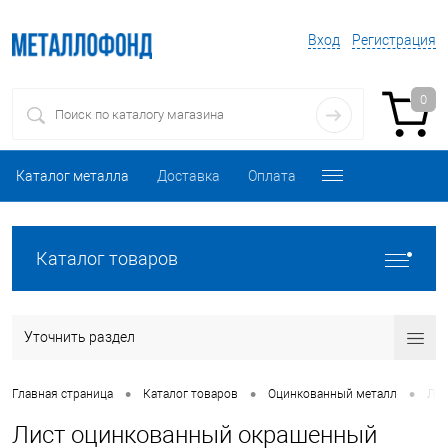
Вход
Регистрация
0
Каталог металла
Доставка
Оплата
Каталог товаров
Уточнить раздел
•
•
•
Главная страница
Каталог товаров
Оцинкованный металл
Лис
Лист оцинкованный окрашенный