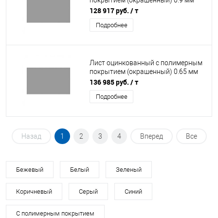
покрытием (окрашенный) 0.9 мм
RAL 7004
128 917 руб.
/ т
Подробнее
Лист оцинкованный с полимерным
покрытием (окрашенный) 0.65 мм
RAL 7004
136 985 руб.
/ т
Подробнее
Назад
1
2
3
4
Вперед
Все
Бежевый
Белый
Зеленый
Коричневый
Серый
Синий
С полимерным покрытием